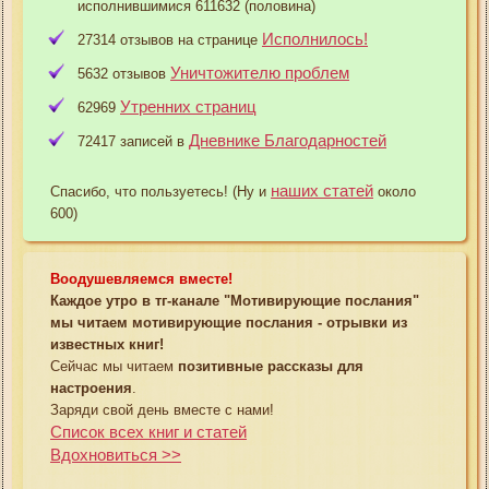
исполнившимися 611632 (половина)
Исполнилось!
27314 отзывов на странице
Уничтожителю проблем
5632 отзывов
Утренних страниц
62969
Дневнике Благодарностей
72417 записей в
наших статей
Спасибо, что пользуетесь! (Ну и
около
600)
Воодушевляемся вместе!
Каждое утро в тг-канале "Мотивирующие послания"
мы читаем мотивирующие послания - отрывки из
известных книг!
Сейчас мы читаем
позитивные рассказы для
настроения
.
Заряди свой день вместе с нами!
Список всех книг и статей
Вдохновиться >>