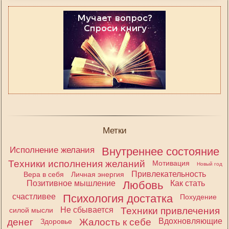
Метки
Исполнение желания
Внутреннее состояние
Техники исполнения желаний
Мотивация
Новый год
Привлекательность
Вера в себя
Личная энергия
Позитивное мышление
Любовь
Как стать
счастливее
Психология достатка
Похудение
Не сбывается
Техники привлечения
силой мысли
денег
Жалость к себе
Вдохновляющие
Здоровье