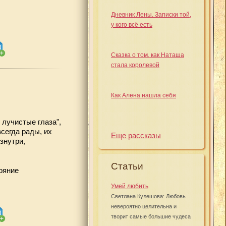
Дневник Лены. Записки той,
у кого всё есть
Сказка о том, как Наташа
стала королевой
Как Алена нашла себя
 лучистые глаза",
сегда рады, их
Еще рассказы
знутри,
Статьи
ояние
Умей любить
Светлана Кулешова: Любовь
невероятно целительна и
творит самые большие чудеса