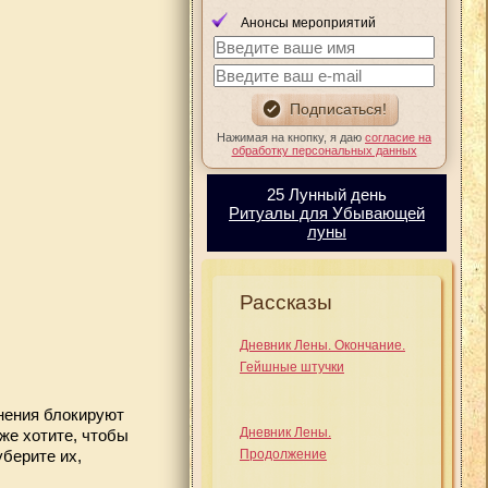
Анонсы мероприятий
Нажимая на кнопку, я даю
согласие на
обработку персональных данных
25 Лунный день
Ритуалы для Убывающей
луны
Рассказы
Дневник Лены. Окончание.
Гейшные штучки
нения блокируют
Дневник Лены.
аже хотите, чтобы
уберите их,
Продолжение