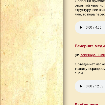
Особенно притяга
открытой миру и 
структуру, все вз
яме, то пора пере
Вечерняя меди
(из
вебинара "Гип
Объединиет неско
технику перепрос
сном
Выбор пути