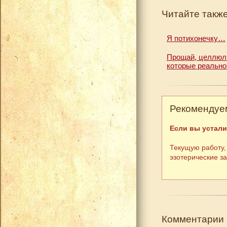
Читайте также
Я потихонечку…
Прощай, целлюли
которые реально
Рекомендуем
Если вы устали
Текущую работу,
эзотерические з
Комментарии