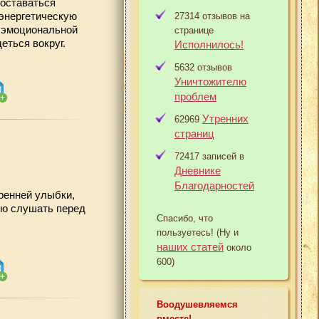
 оставаться
 энергетическую
27314 отзывов на
и эмоциональной
странице
еться вокруг.
Исполнилось!
5632 отзывов
Уничтожителю
проблем
Утренних
62969
страниц
72417 записей в
Дневнике
Благодарностей
ренней улыбки,
ую слушать перед
Спасибо, что
пользуетесь! (Ну и
наших статей
около
600)
Воодушевляемся
вместе!