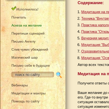
Содержание:
Исполнилось!
Медитация на п
Почитать
Техника “Внутре
Практика наполн
Аскеза на желание
Практика "Откр
Перепиши сценарий
Вечерняя медит
Письмо Ангелу
Медитация "Выб
Слив чужих убеждений
Оздоровительна
Магический шар
Медитация "Осв
Автор всех тексто
Письмо себе в будущее
Медитация на 
Получите ответы о
Вебинары
Ваше желание до 
Медитации и мантры
его. Где-то внутри
Помощь по сайту
ситуация оставала
ситуация изменит