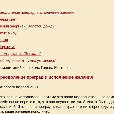
реодоление преград и исполнение желания
нний свет”
ения энергией "Золотой дождь"
ытие миру"
ация
ор пути"
я медитация "Зеркало"
обождение от чужих установок"
в медитаций и практик: Голева Екатерина.
преодоление преград и исполнение желания
т своего подсознания.
сих пор не исполнилось, потому что ваши подсознательные сом
 себя вы не верите в то, что оно осуществится. А может быть, д
сь такой. Это - ваши преграды, ваш страх. выявите преграды и 
ся, ваше желание исполнится.