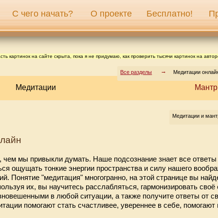
С чего начать?
О проекте
Бесплатно!
П
сть картинок на сайте скрыта, пока я не придумаю, как проверить тысячи картинок на автор
Все разделы
Медитации онлайн
Медитации
Мант
Медитации и ман
нлайн
, чем мы привыкли думать. Наше подсознание знает все ответы
ся ощущать тонкие энергии пространства и силу нашего вообра
. Понятие "медитация" многогранно, на этой странице вы найд
ользуя их, вы научитесь расслабляться, гармонизировать своё 
новешенными в любой ситуации, а также получите ответы от св
тации помогают стать счастливее, увереннее в себе, помогают 