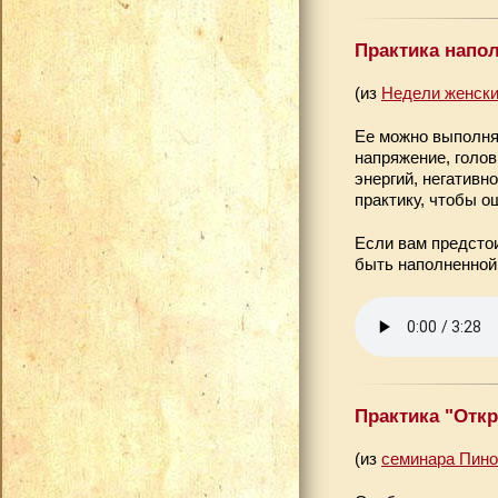
Практика напол
(из
Недели женски
Ее можно выполня
напряжение, голо
энергий, негативн
практику, чтобы о
Если вам предстои
быть наполненной,
Практика "Отк
(из
семинара Пино