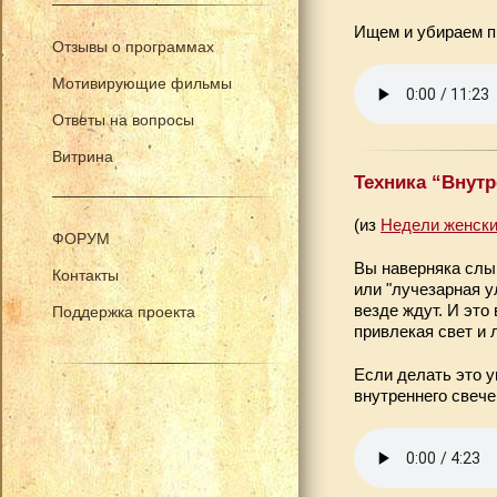
Ищем и убираем п
Отзывы о программах
Мотивирующие фильмы
Ответы на вопросы
Витрина
Техника “Внутр
(из
Недели женски
ФОРУМ
Вы наверняка слыш
Контакты
или "лучезарная у
везде ждут. И это
Поддержка проекта
привлекая свет и 
Если делать это у
внутреннего свече