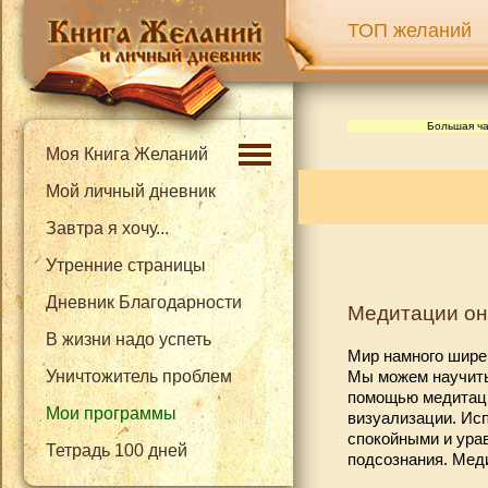
ТОП желаний
Большая ча
Моя Книга Желаний
Мой личный дневник
Завтра я хочу...
Утренние страницы
Дневник Благодарности
Медитации о
В жизни надо успеть
Мир намного шире
Мы можем научить
Уничтожитель проблем
помощью медитаций
Мои программы
визуализации. Исп
спокойными и урав
Тетрадь 100 дней
подсознания. Меди