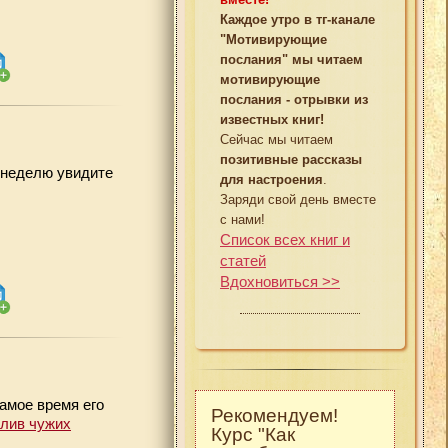
Каждое утро в тг-канале
"Мотивирующие
послания" мы читаем
мотивирующие
послания - отрывки из
известных книг!
Сейчас мы читаем
позитивные рассказы
 неделю увидите
для настроения
.
Заряди свой день вместе
с нами!
Список всех книг и
статей
Вдохновиться >>
амое время его
Рекомендуем!
лив чужих
Курс "Как