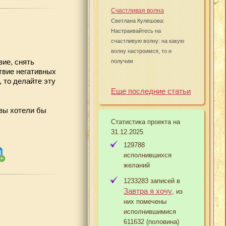
Счастливая волна
Светлана Кулешова:
Настраивайтесь на
счастливую волну: на какую
волну настроимся, то и
ие, снять
получим
твие негативных
 то делайте эту
Еще последние статьи
 вы хотели бы
Статистика проекта на
31.12.2025
129788
исполнившихся
желаний
1233283 записей в
Завтра я хочу
, из
них помечены
исполнившимися
611632 (половина)