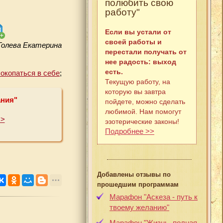
полюбить свою
работу"
Если вы устали от
своей работы и
Голева Екатерина
перестали получать от
нее радость: выход
есть.
окопаться в себе
;
Текущую работу, на
которую вы завтра
ания"
пойдете, можно сделать
любимой. Нам помогут
>>
эзотерические законы!
Подробнее >>
Добавлены отзывы по
прошедшим программам
Марафон "Аскеза - путь к
твоему желанию"
Марафон "Жизнь, полная