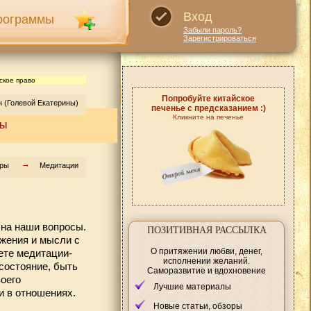
Вход
рограммы
Забыли пароль?
Зарегистрироваться
ское право
Попробуйте китайское
 (Голевой Екатерины)
печенье с предсказанием :)
Кликните на печенье
ры
тры
Медитации
 на наши вопросы.
ПОЗИТИВНАЯ РАССЫЛКА
жения и мысли с
О притяжении любви, денег,
ете медитации-
исполнении желаний.
состояние, быть
Саморазвитие и вдохновение
оего
Лучшие материалы
и в отношениях.
Новые статьи, обзоры