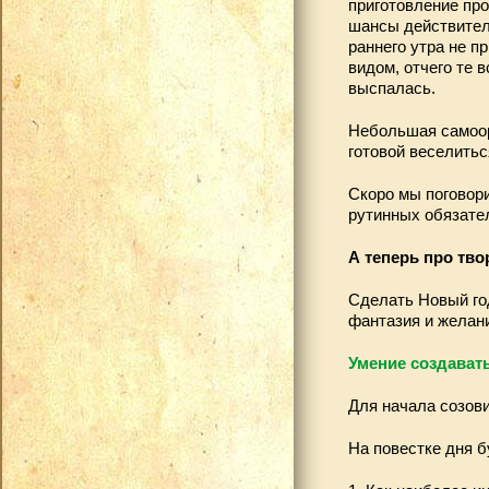
приготовление про
шансы действитель
раннего утра не п
видом, отчего те 
выспалась.
Небольшая самоор
готовой веселитьс
Скоро мы поговори
рутинных обязате
А теперь про твор
Сделать Новый год
фантазия и желани
Умение создават
Для начала созов
На повестке дня б