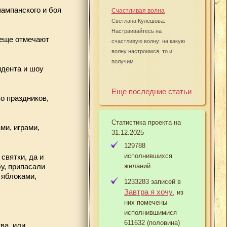
шампанского и боя
Счастливая волна
Светлана Кулешова:
Настраивайтесь на
е еще отмечают
счастливую волну: на какую
волну настроимся, то и
получим
идента и шоу
Еще последние статьи
о праздников,
Статистика проекта на
ми, играми,
31.12.2025
129788
исполнившихся
святки, да и
желаний
у, припасали
 яблоками,
1233283 записей в
Завтра я хочу
, из
них помечены
исполнившимися
611632 (половина)
ва, или