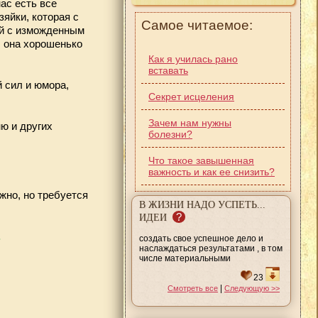
ас есть все
яйки, которая с
Самое читаемое:
тей с изможденным
ы она хорошенько
Как я училась рано
вставать
 сил и юмора,
Секрет исцеления
Зачем нам нужны
ю и других
болезни?
Что такое завышенная
важность и как ее снизить?
жно, но требуется
В ЖИЗНИ НАДО УСПЕТЬ...
?
ИДЕИ
.
создать свое успешное дело и
наслаждаться результатами , в том
числе материальными
23
|
Смотреть все
Следующую >>