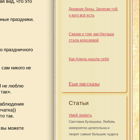
я вид, что это
Дневник Лены. Записки той,
у кого всё есть
рные праздники.
Сказка о том, как Наташа
стала королевой
го праздничного
Как Алена нашла себя
 сам никого не
Еще рассказы
Я не люблю
так».
Статьи
 наблюдения
ечатка))
Умей любить
то так.
Светлана Кулешова: Любовь
, вы можете
невероятно целительна и
творит самые большие чудеса