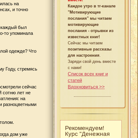
вилась на
Каждое утро в тг-канале
нсах, и точно
"Мотивирующие
послания" мы читаем
мотивирующие
е каждый был
послания - отрывки из
то-то упоминала
известных книг!
Сейчас мы читаем
позитивные рассказы
ылой одежде? Что
для настроения
.
Заряди свой день вместе
с нами!
му Году, стремясь
Список всех книг и
статей
Вдохновиться >>
осмотрели сейчас
Я сотню лет не
чатления: на
ми разноцветными
столом.
Рекомендуем!
Курс "Денежная
огда дом уже