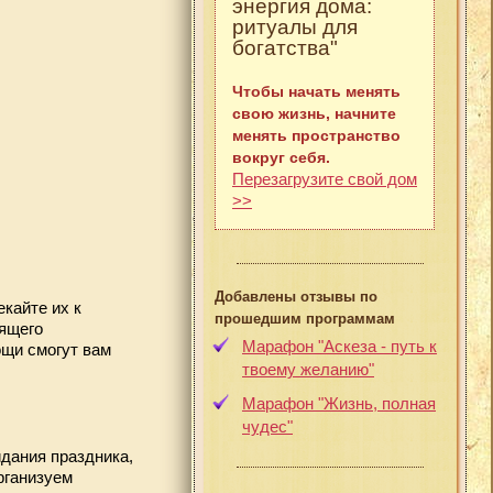
энергия дома:
ритуалы для
богатства"
Чтобы начать менять
свою жизнь, начните
менять пространство
вокруг себя.
Перезагрузите свой дом
>>
Добавлены отзывы по
екайте их к
прошедшим программам
оящего
Марафон "Аскеза - путь к
ощи смогут вам
твоему желанию"
Марафон "Жизнь, полная
чудес"
идания праздника,
рганизуем