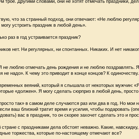
м трое. Другими словами, они не хотят отмечать праздники, дела
вую, что за странный подход, они отвечают: «Не люблю регуля
 могу устроить праздник в любой день».
ько раз в год устраивается праздник?
иков нет. Ни регулярных, ни спонтанных. Никаких. И нет никако
Я не люблю отмечать день рождения и не люблю поздравлять. Я
я не надо». К чему это приводит в конце концов? К одиночеству.
овременных веяний, который я слышала от некоторых мужчин: «
оторые «должен». Я могу сделать сюрприз в любой день, просто 
просто так» в самом деле случаются раз или два в год. Но мои
о если ваш близкий тратит время и усилия, чтобы подаровать (оп
овать) вас в праздник, то он скорее захочет сделать это и прос
 стране с праздниками дела обстоят неважно. Какие, навскидку
дные торжества, которые по-настоящему отмечают все?