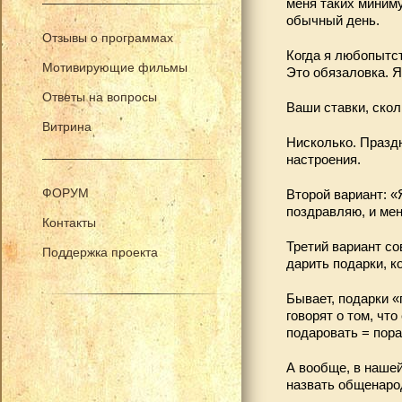
меня таких миниму
обычный день.
Отзывы о программах
Когда я любопытст
Мотивирующие фильмы
Это обязаловка. Я
Ответы на вопросы
Ваши ставки, скол
Витрина
Нисколько. Праздн
настроения.
ФОРУМ
Второй вариант: «
поздравляю, и мен
Контакты
Третий вариант с
Поддержка проекта
дарить подарки, к
Бывает, подарки «
говорят о том, чт
подаровать = порад
А вообще, в нашей
назвать общенаро