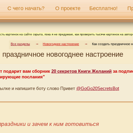
С чего начать?
О проекте
Бесплатно!
П
сть картинок на сайте скрыта, пока я не придумаю, как проверить тысячи картинок на автор
Все разделы
Новогоднее настроение
Как создать праздничное 
ь праздничное новогоднее настроение
т подарит вам сборник
20 секретов Книги Желаний
за подпи
ирующие послания"
сылке и напишите боту слово Привет
@GoGo20SecretsBot
праздники и зачем к ним готовиться