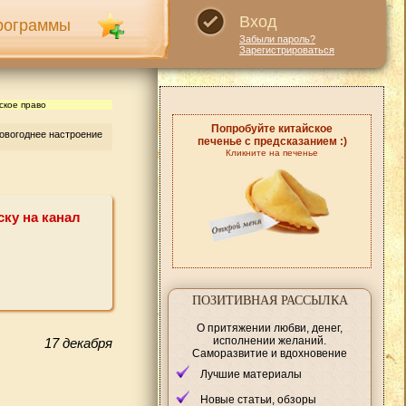
Вход
рограммы
Забыли пароль?
Зарегистрироваться
ское право
Попробуйте китайское
новогоднее настроение
печенье с предсказанием :)
Кликните на печенье
ску на канал
ПОЗИТИВНАЯ РАССЫЛКА
О притяжении любви, денег,
исполнении желаний.
17 декабря
Саморазвитие и вдохновение
Лучшие материалы
Новые статьи, обзоры