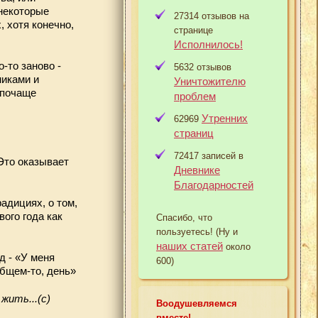
 некоторые
27314 отзывов на
 хотя конечно,
странице
Исполнилось!
-то заново -
5632 отзывов
никами и
Уничтожителю
 почаще
проблем
Утренних
62969
страниц
72417 записей в
Это оказывает
Дневнике
Благодарностей
адициях, о том,
вого года как
Спасибо, что
пользуетесь! (Ну и
наших статей
около
д - «У меня
600)
общем-то, день»
жить...(с)
Воодушевляемся
вместе!