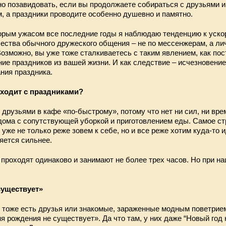
о позавидовать, если вы продолжаете собираться с друзьями 
, а праздники проводите особенно душевно и памятно.
торым ужасом все последние годы я наблюдаю тенденцию к уско
ства обычного дружеского общения – не по мессенжерам, а лич
Возможно, вы уже тоже сталкиваетесь с таким явлением, как по
ие праздников из вашей жизни. И как следствие – исчезновение
ния праздника.
сходит с праздниками?
друзьями в кафе «по-быстрому», потому что нет ни сил, ни вре
дома с сопутствующей уборкой и приготовлением еды. Самое ст
уже не только реже зовем к себе, но и все реже хотим куда-то и
яется сильнее.
 проходят одинаково и занимают не более трех часов. Но при н
существует»
с тоже есть друзья или знакомые, зараженные модным поветрие
я рождения не существует». Да что там, у них даже “Новый год 