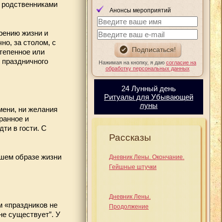
и родственниками
Анонсы мероприятий
рению жизни и
но, за столом, с
степенное или
 праздничного
Нажимая на кнопку, я даю
согласие на
обработку персональных данных
24 Лунный день
Ритуалы для Убывающей
луны
мени, ни желания
ранное и
дти в гости. С
Рассказы
ашем образе жизни
Дневник Лены. Окончание.
Гейшные штучки
Дневник Лены.
м «праздников не
Продолжение
не существует”. У