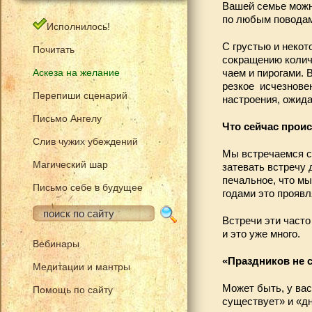
Вашей семье можн
по любым поводам
Исполнилось!
С грустью и неко
Почитать
сокращению количе
чаем и пирогами. 
Аскеза на желание
резкое исчезновен
Перепиши сценарий
настроения, ожида
Письмо Ангелу
Что сейчас прои
Слив чужих убеждений
Мы встречаемся с 
Магический шар
затевать встречу 
печальное, что мы 
Письмо себе в будущее
годами это проявл
Встречи эти часто
и это уже много.
Вебинары
«Праздников не 
Медитации и мантры
Может быть, у ва
Помощь по сайту
существует» и «дн