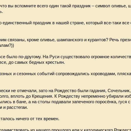
 что вы вспомните всего один такой праздник – символ оливье, 
ь.
то единственный праздник в нашей стране, который все-таки вс
ним связаны, кроме оливье, шампанского и курантов? Речь през
алам?))
 все было по-другому. На Руси существовало огромное количеств
все, до самых бедных крестьян.
озных и сезонных событий сопровождались хороводами, пляска
ески не отмечали, зато на Рождество были гадания, Сочельник, 
олго, вплоть до Крещения. К Рождеству непременно убирали изб
лись в бане, а на столы подавали запеченого поросёнка, гуся с
и и расстегаи.
сталось ничего от тех времен.
озаимствовать из нашего прошлого или у католического Рождест