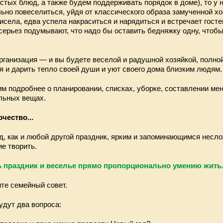
стых блюд, а также будем поддерживать порядок в доме), то у н
но повеселиться, уйдя от классического образа замученной хоз
рисела, едва успела накраситься и нарядиться и встречает гос
всерьез подумывают, что надо бы оставить бедняжку одну, чтоб
ганизация — и вы будете веселой и радушной хозяйкой, полной
я и дарить тепло своей души и уют своего дома близким людям.
м подробнее о планировании, списках, уборке, составлении мен
льных вещах.
чество...
, как и любой другой праздник, ярким и запоминающимся несло
е творить.
ь праздник и веселье прямо пропорционально умению жить
ите семейный совет.
удут два вопроса: