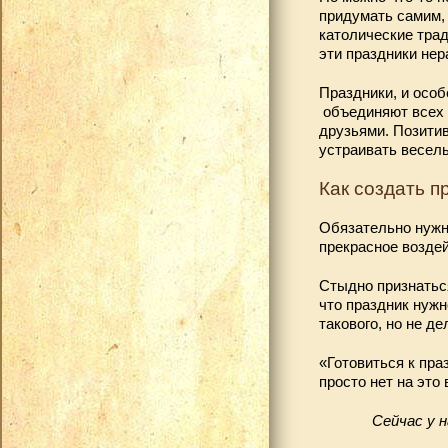
придумать самим,
католические трад
эти праздники нер
Праздники, и особ
объединяют всех 
друзьями. Позитив
устраивать весель
Как создать 
Обязательно нужн
прекрасное воздей
Стыдно признаться
что праздник нужн
такового, но не де
«Готовиться к пра
просто нет на это
Сейчас у н