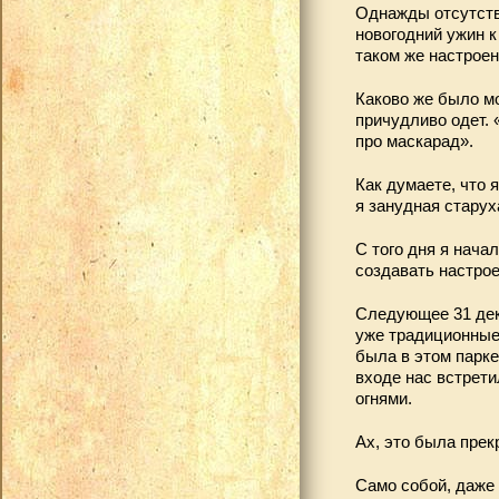
Однажды отсутстви
новогодний ужин к
таком же настроен
Каково же было мо
причудливо одет. 
про маскарад».
Как думаете, что 
я занудная стару
С того дня я нача
создавать настрое
Следующее 31 дек
уже традиционные 
была в этом парке
входе нас встрет
огнями.
Ах, это была прек
Само собой, даже 