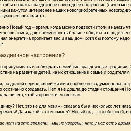
 чтобы создать праздничное новогоднее настроение (лично мне
иции кажутся интереснее наших новоприобретенных новогодних,
азумно сопоставлять).
енно Новый год – время, когда можно подвести итоги и начать что
членов семьи, дают возможность больше общаться с родствен
ная энергетика пропитает вас и ваш дом, хотя бы поэтому надо
е.
праздничное настроение?
о придумывать и соблюдать семейные праздничные традиции. 
ствие на развитие детей, на их отношение к семье и родителям.
, но долгий период своей жизни я вообще не задумывалась о тр
о осознанно создавать. Нет, я не дошла до стадии отрицания Но
лала ничего, чтобы провести его весело.
зднику? Нет, это не для меня» - сказала бы я несколько лет наза
 времени! Да и какой в этом смысл? Новый год – это обычный, в
ас нет на это времени... мы не уверены, что у нас есть время 