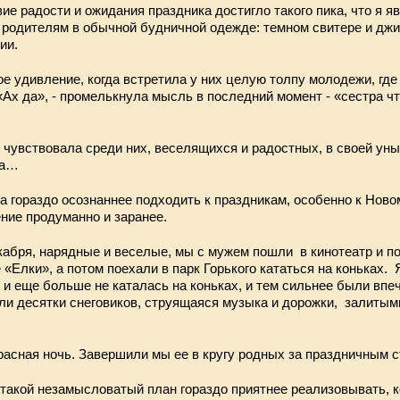
е радости и ожидания праздника достигло такого пика, что я я
 родителям в обычной будничной одежде: темном свитере и джи
ии.
е удивление, когда встретила у них целую толпу молодежи, гд
«Ах да», - промелькнула мысль в последний момент - «сестра ч
я чувствовала среди них, веселящихся и радостных, в своей ун
ха…
ла гораздо осознаннее подходить к праздникам, особенно к Ново
ние продуманно и заранее.
абря, нарядные и веселые, мы с мужем пошли в кинотеатр и п
«Елки», а потом поехали в парк Горького кататься на коньках. 
 и еще больше не каталась на коньках, и тем сильнее были впе
или десятки снеговиков, струящаяся музыка и дорожки, залиты
расная ночь. Завершили мы ее в кругу родных за праздничным 
такой незамысловатый план гораздо приятнее реализовывать, к