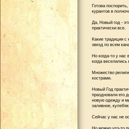
Готова поспорить,
курантов в полноч
Да, Новый год - э
практически все.
Какие традиции с 
звезд по всем кан
Но когда-то у нас
когда веселились 
Множество религи
кострами.
Новый Год практич
праздновали его д
новую одежду и мы
заливное, кулебяк
Сейчас у нас не о
Но можно что-то п