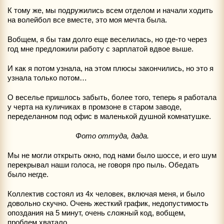
К тому же, мы подружились всем отделом и начали ходить
на волейбол все вместе, это моя мечта была.
Вобщем, я бы там долго еще веселилась, но где-то через
год мне предложили работу с зарплатой вдвое выше.
И как я потом узнала, на этом плюсы закончились, но это я
узнала только потом…
О веселье пришлось забыть, более того, теперь я работала
у черта на куличиках в промзоне в старом заводе,
переделанном под офис в маленькой душной комнатушке.
Фото оттуда, дада.
Мы не могли открыть окно, под нами было шоссе, и его шум
перекрывал наши голоса, не говоря про пыль. Обедать
было негде.
Коллектив состоял из 4х человек, включая меня, и было
довольно скучно. Очень жесткий график, недопустимость
опоздания на 5 минут, очень сложный код, вобщем,
проблем хватало.