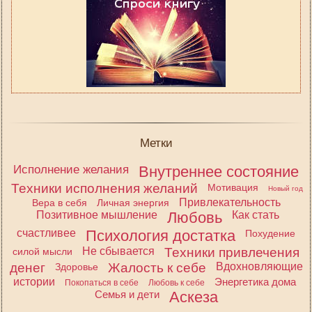
Метки
Исполнение желания
Внутреннее состояние
Техники исполнения желаний
Мотивация
Новый год
Привлекательность
Вера в себя
Личная энергия
Позитивное мышление
Любовь
Как стать
счастливее
Психология достатка
Похудение
Не сбывается
Техники привлечения
силой мысли
денег
Жалость к себе
Вдохновляющие
Здоровье
истории
Энергетика дома
Покопаться в себе
Любовь к себе
Семья и дети
Аскеза