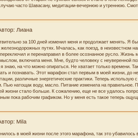
случаю часто Шавасану, медитации-вечернюю и утреннюю. Смо
онии в своей жизни. Очень благодарна Кате за все уже пройден
благодарю за этот прекрасный день, замечаю красивые вещи, ко
 моей жизни, сознании, внутреннем мироощущении. Я очень рада
 стараюсь не откладывать, а делать сразу, но с этим еще нужно
а сюда и уже несколько лет это мой любимый сайт. Катя, я жел
няться бегом. Все практически задания планирую выполнять и д
пехов, новых программ и как можно больше счастливых посетит
Автор: Лиана
стояние со всем нельзя сравнить с тем, что было 100 дней наза
няются желания благодаря Вам!
оскресла из пепла))и в этом есть значительная заслуга этого м
вительно за 100 дней изменил меня и продолжает менять. Я бы
 еще раз и обязательно еще буду принимать участие в других м
а железнодорожных путях. Мчалась, как поезд, в неизвестном на
переключил и перенаправил в более осознанное русло. Жизнь 
мыслом, включила меня. Мне, будто человеку с неуверенной по
 я знаю, на что можно опираться. Не хватает только времени. Та
ать и познавать. Этот марафон стал первым в моей жизни, до нег
итации, различные энергетические практики. Теперь использую 
. Пью натощак воду, масло. Питание изменила на правильное. 
ей жизни стало больше. К сожалению, еще не все удалось попр
ным пока рабочим графиком. Но у меня есть такое теперь ощуще
ть - куда обращаться за помощью, за советом и поддержкой. Это
афону и на Ваш, Екатерина, сайт! Спасибо большое за Ваш труд
 день рождения я решила, что раньше жила, как черновик писала,
втор: Mila
я и начнется по-настоящему. И вот - результат - жизнь к моему
рила встречу с Вами, Екатерина, и с сайтом mywishbook.ru - те
нилось в моей жизни после этого марафона, так это убавилось 
, с помощью которого я и исполняю загаданное.