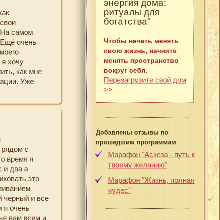
энергия дома:
ритуалы для
как
богатства"
 свои
 На самом
Чтобы начать менять
 Ещё очень
свою жизнь, начните
 моего
менять пространство
 я хочу
вокруг себя.
ить, как мне
Перезагрузите свой дом
ации. Уже
>>
рактика.
ние, которое
о пути.
Добавлены отзывы по
и
 Потому что до
прошедшим программам
 рядом с
Марафон "Аскеза - путь к
то время я
 утрам были
твоему желанию"
 и два а
ек могу
тиковать это
мени,
Марафон "Жизнь, полная
ливанием
чудес"
й черный и все
ь мое
м я очень
тального
ья вам всем и