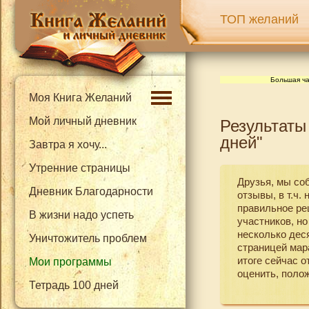
ТОП желаний
Большая ча
Моя Книга Желаний
Мой личный дневник
Результаты
дней"
Завтра я хочу...
Утренние страницы
Друзья, мы со
Дневник Благодарности
отзывы, в т.ч.
правильное ре
В жизни надо успеть
участников, но
несколько деся
Уничтожитель проблем
страницей мар
итоге сейчас 
Мои программы
оценить, полож
Тетрадь 100 дней