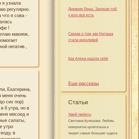
 я узнала
собраннее,
аю регулярно.
Дневник Лены. Записки той,
я оставаться
что я сова -
у кого всё есть
ю жизнь, я
палась
 нужен.
офе !
е, видно, что
делаю макияж,
Сказка о том, как Наташа
 очень ценно.
помогает
стала королевой
ной негатив ,
Как Алена нашла себя
одуктов -
спользую ,
Еще рассказы
отром всех
ли, Екатерина,
тить
я меня очень
думалась как
Статьи
до сих пор)
и что нибудь
в 6 утра, но в
меня мясоед и
жиданно он
Умей любить
ные салаты,
рошими
Светлана Кулешова: Любовь
е утро
невероятно целительна и
воду, в
творит самые большие чудеса
одниковая