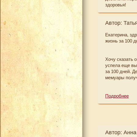
здоровья!
Спасибо Екате
материала! Оч
Автор: Тать
Екатерина, зд
жизнь за 100 д
Хочу сказать о
успела еще вы
за 100 дней. Д
мемуары получ
Когда в мою ж
Подробнее
трудно внести 
подъемы прекра
времени для пр
дел, я ДАЖЕ пе
удовольствием
Автор: Анна
ложиться до 22