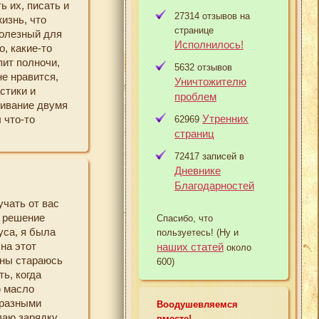
 их, писать и
а что раньше
27314 отзывов на
изнь, что
уку, за то,
странице
полезный для
я понять нам
Исполнилось!
, какие-то
окружает
пит полночи,
то, о чем
5632 отзывов
не нравится,
Уничтожителю
стики и
проблем
ливание двумя
 что провожу
Утренних
 что-то
62969
страниц
ст мне
опша. Правило
72417 записей в
 это правило и
Дневнике
(помыть
Благодарностей
т.д.). За это
учать от вас
лен в
а решение
Спасибо, что
много
уса, я была
пользуетесь! (Ну и
или когда мои
на этот
наших статей
тут тараканы в
около
ины стараюсь
м все
600)
ь, когда
шедшим
ю масло
ся марафон
 разными
раз я вернусь
Воодушевляемся
лаю зарядку
твию для
вместе!