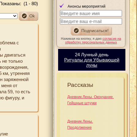
оказаны: (1 - 80)
Анонсы мероприятий
Нажимая на кнопку, я даю
согласие на
роблема с
обработку персональных данных
ы
24 Лунный день
ы двигаться
Ритуалы для Убывающей
 не только
луны
 возрождения,
5 км, утренняя
н заряженной
Рассказы
 меня от
ла 59, то есть
Дневник Лены. Окончание.
ю фигуру, и
Гейшные штучки
ацию Ошо
рорабатывать и
истила завалы
Дневник Лены.
 что никак
Продолжение
еня с моим
угие
сь мне