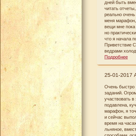
дней быть вме
листочки, как 
читать отчеты
просто не обра
реально очень
что собрав во
меня марафон,
самих себя, св
вещи мне пока
совершенно Но
но практически
мечтаем, то, ч
что я начала п
Приветствие С
Я совершенно 
ведрами холодн
здесь столько
делать , напри
Подробнее
невероятной э
делать все сра
25-01-2017 
иду делать сра
посуду, закину
Очень быстро п
время много р
заданий. Огром
позитивную сто
участвовать в
потерянной (на
подавлена, ку
завышенные ожи
марафон, я то
моей голове, и
и сейчас выпол
поменяется. Н
время на часах
марафонам, гд
льняное, вмес
своей структур
способами, ос
к статьям и за