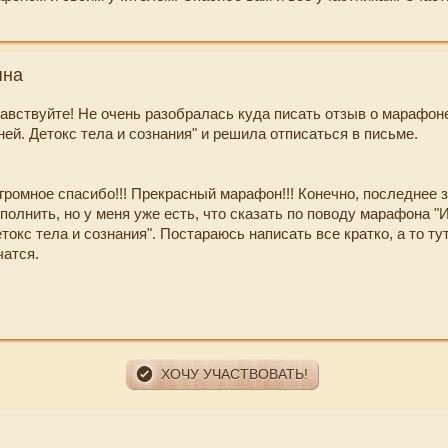
рине за насыщенную программу марафона и четкую структурир
ень много знаний, которые не пройдут мимо меня.
яна
равствуйте! Не очень разобралась куда писать отзыв о марафон
ней. Детокс тела и сознания" и решила отписаться в письме.
громное спасибо!!! Прекрасный марафон!!! Конечно, последнее 
полнить, но у меня уже есть, что сказать по поводу марафона 
етокс тела и сознания". Постараюсь написать все кратко, а то ту
атся.
изнь вошли марафоны и выполнения различных техник, мне был
их в привычный распорядок дня. Так вот, марафон меня и выруч
сно вписались в мою жизнь (встаю в 05.30)!!!! Появилось дост
актик, как для духовных, так и физических. Хоть у меня с утра
рестала опаздывать на работу. Я все успеваю!!!! По вечерам п
 прослушиваю вечернюю медитацию и даже засыпаю под нее (
.00, но обычно получается до 23.00). Еще, к йоге по утрам доба