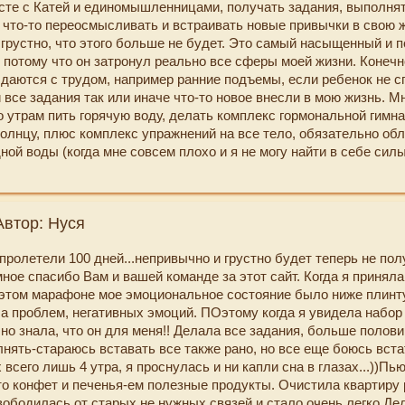
сте с Катей и единомышленницами, получать задания, выполнять
купаются в лужах воробьи, я каждый день стараюсь видеть то, н
, что-то переосмысливать и встраивать новые привычки в свою ж
щала внимания и это здорово!!! Спасибо огромное, Катюша, за на
 грустно, что этого больше не будет. Это самый насыщенный и 
едино такой великолепный материал делитесь им с нами, помога
 потому что он затронул реально все сферы моей жизни. Конечно
ое предназначение, помогаете взглянуть на мир, на то, что нас 
 даются с трудом, например ранние подъемы, если ребенок не с
вым взглядом, а главное Верить, что мы всегда можем получить 
 все задания так или иначе что-то новое внесли в мою жизнь. М
его хотим - нужно только правильно все сформулировать.
о утрам пить горячую воду, делать комплекс гормональной гимна
олнцу, плюс комплекс упражнений на все тело, обязательно об
случайно попала на Ваш сайт, но ни одной минуты не пожалела,
ой воды (когда мне совсем плохо и я не могу найти в себе силы
 времени! Огромное Вам со Светланой спасибо!
мер, из-за пониженного давления, я знаю, что только вода прида
нергии). Обязательным стало льняное масло по утрам и растор
зу. Иногда говорю себе -потом сделаю, но тут же вспоминаю про
Автор: Нуся
зу, если это такое дело, которое можно сделать прямо сейчас 
ть вещи в стирку, записать дела на специальный листок Памяти и 
ролетели 100 дней...непривычно и грустно будет теперь не пол
азных событий произошло, но в целом вектор моей жизни направ
ное спасибо Вам и вашей команде за этот сайт. Когда я принял
рону, хотя у меня и бывают моменты, когда я чувствую себя не
 этом марафоне мое эмоциональное состояние было ниже плинт
верное, это переживают многие женщины в декретном отпуске), 
ча проблем, негативных эмоций. ПОэтому когда я увидела набор 
дания не реализуются (это касается, как правило, мужа, но и 
чно знала, что он для меня!! Делала все задания, больше полов
 мне надо менять свое отношение к себе и к нему, тогда и в цело
нять-стараюсь вставать все также рано, но все еще боюсь встат
ад этим мне еще надо работать, буду возвращаться к уже про
 всего лишь 4 утра, я проснулась и ни капли сна в глазах...))Пь
е было много разных практик на эту тему). Мне очень понравил
то конфет и печенья-ем полезные продукты. Очистила квартиру
ой, материалом и самими заданиями. Я уверена, что еще много 
вободилась от старых не нужных связей и стало очень легко.Де
даниям, потому что, по сути, это такое мини-руководство к дейс