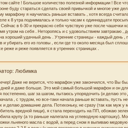
том сайте ! Большое количество полезной информации ! Все что
 отношения с членами семьи, с другими людьми, я стала более 
оне буду стараться сделать своей привычкой и многое уже дел
о ли, стала больше понимать себя. Работа продолжается, нельз
у марафону я научилась раньше вставать , хотя всегда считала 
м, очень рада, что этот марафон так глубоко затронул меня, мо
 еле к 8 утра поднималась и только часам к одиннадцати просы
огое могу, здесь я получила тот самый стимул, который мне был
 Сейчас в 6-30 и прекрасно себя чувствую уже после чашечки к
 сайту, Екатерине за отлично поданную информацию на марафон
мя утром на себя . Неторопясь и с удовольствием завтракаю , 
а большая работа. Для меня, как участника марафона, это было
на хороший удачный день . Утренние страницы - каждый день , 
ное Спасибо за новую жизнь!!!
в и убирать его из головы , если где то около месяца был сплош
се реже и реже появляется в утренних страницах .
ь сразу и не оставлять на потом - шикарно!
ужение льняное масло и шрот расторопши . По поводу набора пр
я такой же , как то интуитивно к нему пришла . А вот рецепты и
Автор: Любимка
сибо за оригинальные салатики !
лись медитации Утреннее воодушевление и вечерняя с пересм
ечер! Даже не верится, что марафон уже закончился, что Вы бы
Делаю их ежедневно . Начала почти каждое утро минут по 10 кру
0 дней и даже больше. Это мой самый большой марафон и он дл
 это для меня прогресс , я совсем со спортом не дружу , вот за
 я постепенно, шаг за шагом, пытаюсь упорядочить (и делаю это 
 . Энергетические практики пока не внедрила , присматриваюсь 
ачала , с трудом, но все-таки начала раньше вставать, пусть не 
подберу .
ах и делаю домашние дела. Потихоньку, не сразу (так как муж у 
ать завалы в квартире , существенно почистила гардероб и нео
юбитель вредной пищи), я стала переходить на ПП, обожаю зеле
выми вещами , довольно много прикупила на распродажах с хо
била крупу (а то раньше налегала на углеводную картошку). Мо
я не собиралась .
ожки льняного масла с водой, а перед сном я выпиваю медовую 
вершенными делами потихоньку уменьшается .
ью около 2-2,5 л воды (у меня постоянно в кувшине очищенная р