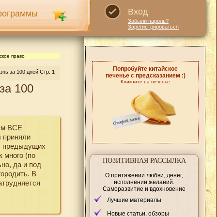
Вход
рограммы
Забыли пароль?
Зарегистрироваться
ское право
Попробуйте китайское
нь за 100 дней Стр. 1
печенье с предсказанием :)
Кликните на печенье
за 100
ем ВСЕ
ы приняли
вы предыдущих
к много (по
ПОЗИТИВНАЯ РАССЫЛКА
но, да и под
ородить. В
О притяжении любви, денег,
исполнении желаний.
атрудняется
Саморазвитие и вдохновение
Лучшие материалы
Новые статьи, обзоры