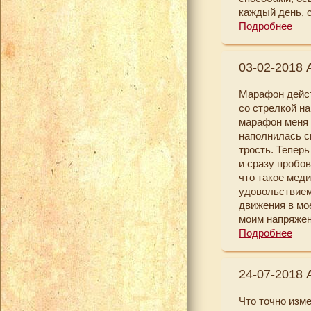
каждый день, 
создания гарм
утро в окно и 
Подробнее
за изменения в
окружают. Дела
случайно зашл
весны хочу за
дальнейших ус
03-02-2018 
сегодняшнее со
которых испол
птица Феникс в
Марафон дейст
Благодарю Вас
со стрелкой н
марафон меня 
наполнилась с
трость. Теперь
и сразу пробов
что такое мед
удовольствием
движения в мо
моим напряжен
моей жизни ес
Подробнее
записям к мар
P.S. В свой 41
24-07-2018 А
жизнь изменитс
рождения пода
Что точно изме
инструментом 