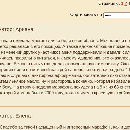
Страницы:
1
2
П
Сортировать по
Автор: Ариана
фона я ожидала многого для себя, и не ошиблась. Моя давняя п
егко решалась с его помощью. А также вдохновляющие пример
 изменений других участников меня поддерживали и давали сил
чилась правильно питаться, и к моему удивлению, это оказалось
вкусно. Встаю в пять утра, делаю гормональную гимнастику, Око
рилив сил и позитивный настрой на день, спортивная ходьба 4-
таю и слушаю с диктофона аффирмации, обязательно пью стака
атем льняное масло, ну и расторопша конечно, которая избавила
 боку. На вторую неделю марафона похудела на 9 кг, из 68 кг ста
который у меня был в 2009 году, когда я имела красивую стройну
е. Если в выходной удается остаться одной, практикую медит
лом", реально боли в позвоночнике утихли, буду обязательно п
мы. Очень понравилась Шавассана, отлично расслабляет. Расч
Автор: Елена
кументах, ноутбуке ( письма на эл.почте расчистила за 8 лет), на
или. Стало больше энергии, что сейчас весьма актуально для м
 Спасибо за такой насыщенный и интересный марафон , как и др
6-часовым графиком на двух работах. Изменилась я, изменили