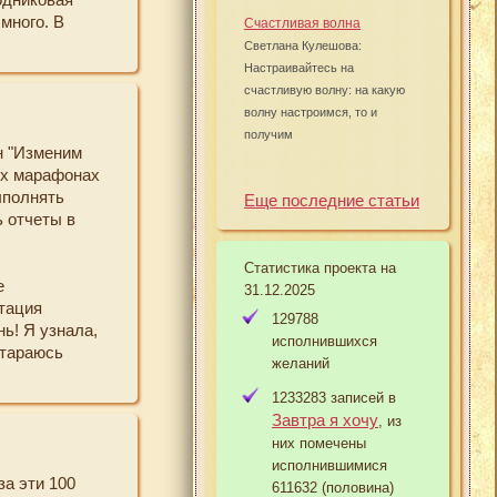
ше ! Стала
 много. В
ещё один
Счастливая волна
горюй (и вроде
Светлана Кулешова:
 теперь и на
Настраивайтесь на
возможные
счастливую волну: на какую
е несколько,
волну настроимся, то и
ыхания
получим
н "Изменим
енских
вух марафонах
йдой, нравится
ыполнять
ам столько
Еще последние статьи
ь отчеты в
ота, что по
рь я
Статистика проекта на
е
31.12.2025
итация
нь много
129788
ь! Я узнала,
ичную
исполнившихся
стараюсь
 успехов,
желаний
тивную
фону и его
1233283 записей в
Завтра я хочу
, из
них помечены
заморачиваясь
исполнившимися
за эти 100
евьях
611632 (половина)