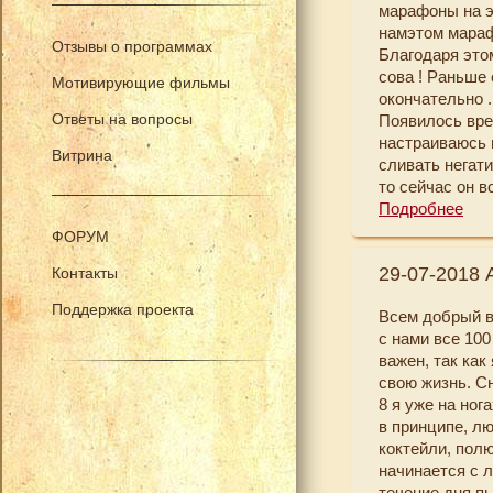
марафоны на э
кажется и мои
намэтом мараф
осознаннее чт
Отзывы о программах
Благодаря этом
над достигнуты
сова ! Раньше
поняла, что мн
Мотивирующие фильмы
окончательно .
Спасибо этому
Ответы на вопросы
Появилось вре
была проделан
настраиваюсь 
Еще раз Огром
Витрина
сливать негати
то сейчас он в
Все дела делат
Подробнее
Взяла на воор
ФОРУМ
примерно у мен
29-07-2018 
Контакты
отдельное спа
Очень понрави
Поддержка проекта
Всем добрый в
дел за день . 
с нами все 10
велотренажер ,
важен, так как
это исправлять
свою жизнь. Сн
все таки себе 
8 я уже на ног
Начала разбир
в принципе, л
пополнился но
коктейли, полю
скидками , хот
начинается с л
Список с неза
течение дня п