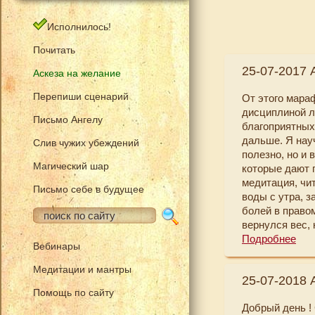
Исполнилось!
Почитать
25-07-2017 
Аскеза на желание
Перепиши сценарий
От этого мара
дисциплиной л
Письмо Ангелу
благоприятных
дальше. Я нау
Слив чужих убеждений
полезно, но и 
Магический шар
которые дают п
медитация, чи
Письмо себе в будущее
воды с утра, з
болей в правом
вернулся вес, 
нравилась себ
Подробнее
Вебинары
"Разговор с те
другие пробле
Медитации и мантры
25-07-2018 
в квартире, до
Помощь по сайту
руки не доход
Добрый день !
напряженным 1