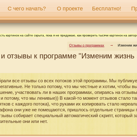
С чего начать?
О проекте
Бесплатно!
П
сть картинок на сайте скрыта, пока я не придумаю, как проверить тысячи картинок на автор
Отзывы о программах
Изменим жиз
 и отзывы к программе "Изменим жизнь 
брали все отзывы со всех потоков этой программы. Мы публику
 негативные. Не только потому, что мы честные и хотим, чтобы в
шение, участвовать ли в наших программах, опираясь на отзы
 и потому, что мы ленивые)) В какой-то момент отзывов стало та
тков с каждого потока), что руками их копировать стало нереаль
афона они уже не помещаются, пришлось отдельные страницы г
отзывы собирает специальный автоматический скрипт, который з
ительные они или нет.