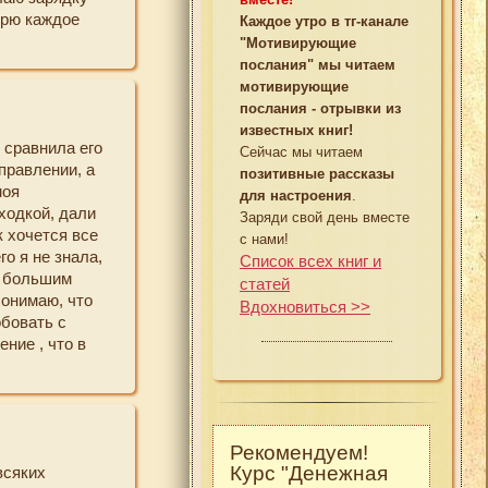
трю каждое
ные марафоны,
Каждое утро в тг-канале
торые нас
, что когда-то
"Мотивирующие
 работать))с
аю Вам
послания" мы читаем
альше!!!!Мое
елей сайта, у
мотивирующие
д. Я как
послания - отрывки из
арафона!!
известных книг!
 сравнила его
арафонах!!!
Сейчас мы читаем
правлении, а
позитивные рассказы
моя
для настроения
.
ходкой, дали
Заряди свой день вместе
к хочется все
с нами!
о я не знала,
Список всех книг и
с большим
статей
Понимаю, что
Вдохновиться >>
обовать с
ние , что в
 сюда, к моим
!
 а теперь моя
 42 дню
Рекомендуем!
м самым
Курс "Денежная
всяких