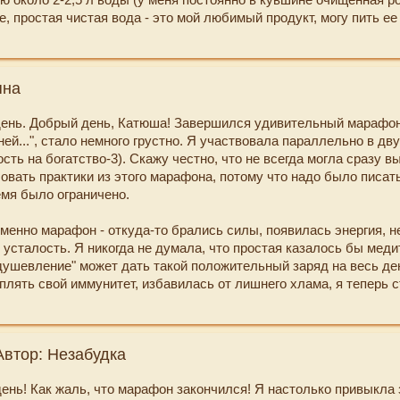
афона хочется отметить , что энергии действительно стало боль
е, простая чистая вода - это мой любимый продукт, могу пить ее
ть и с работы уже не прихожу как выжатый лимон. Спасибо за 
згребала всю квартиру, столько было хлама, барахла, мама не 
рафон !
)), но постепенно, что-то раздала, что-то выкинула, но в шкафах
 порядок. Огромное отдельное спасибо Вам, Екатерина, за все
яна
 практики, медитации, полезное видео, на выбор я оставила себ
няю, по возможности, регулярно, одна из любимых - практика д
ень. Добрый день, Катюша! Завершился удивительный марафо
совместила с медитацией "Даосский массаж матки" из "Недели ж
ней...", стало немного грустно. Я участвовала параллельно в д
сная вещь получается, также частенько делаю растяжки с Е. Бу
ть на богатство-3). Скажу честно, что не всегда могла сразу в
екова для спины, да много всего делаю, так как Катюша дала н
овать практики из этого марафона, потому что надо было писат
жной информации. Екатериной проделана такая колоссальная раб
емя было ограничено.
бы и не собрала все это в кучу, а здесь все в одном месте, тепе
ряю" в задания марафона.
менно марафон - откуда-то брались силы, появилась энергия, н
 усталость. Я никогда не думала, что простая казалось бы мед
льшое Вам спасибо за этот волшебный и нужный марафон, я оче
душевление" может дать такой положительный заряд на весь ден
 себя почерпнула, многому уже научилась, Вы даете просто отл
плять свой иммунитет, избавилась от лишнего хлама, я теперь 
обы вести правильный и здоровый образ жизни! Творческих Вам
ремя только на полезные дела, учусь не впитывать в себя нега
стья!
онечно это не просто, но благодаря этому замечательному мара
у, как меняется мое мировоззрение)
Автор: Незабудка
! - я могу просто так идти по улице и улыбаться прохожим, не 
ень! Как жаль, что марафон закончился! Я настолько привыкла 
 мне подумают, я стала замечать, как шевелятся от ветра на дер