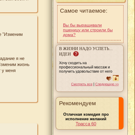
ованность
Самое читаемое:
Вы бы выращивали
пшеницу или строили бы
е "Изменим
дома?
В ЖИЗНИ НАДО УСПЕТЬ...
?
ИДЕИ
задание я не
Хочу сходить на
"Изменим жизнь
профессиональный массаж и
т у меня
получить удовольствие от него
|
Смотреть все
Следующую >>
о немного
ил: ранние
Рекомендуем
аточно
 стало больше
Отличная комедия про
еред сном с
исполнение желаний
Трасса 60
стараюсь
вила «око