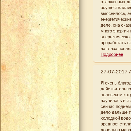
отложенных де
осуществлялис
выяснилось, э
энергетически
деле, она ока
много энергии
энергетическог
проработать вс
на глаза попа
неделю практи
Подробнее
эмоциональном
Благодаря мар
27-07-2017 
не воодушевляе
Сейчас я стар
Я очень благо
И, конечно, жи
действительно
сих пор я упо
человеком кот
Поскольку здо
научилась вста
моими бессмен
сейчас подьем 
отметить: сам
дело дальше;т
проведённого 
холодной водо
Я не скажу, ч
вредное; стал
отношение к не
довольна мара
изменения себ