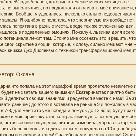
л/целей/задач/планов, которые в течение многих месяцев не
ь, не выполнялись, но продолжали оттягивать моё внимание и, 
нергию. Вообще, я удивилась, насколько сильно недооценивали
е запасы. Я ошибочно полагала, что энергии умения вообще нет.
залась попрятана в разные места, вроде тех же отложенных дел.
 нашлось в подавленных эмоциях. Пожалуй, львиная доля всего
о потенциала лежит там. Стоило мне осознать это и решить, что
е свои скрытые эмоции, которые, к слову, сильно мешают мне ж
лась книжка Джо Диспензы с техникой трансфармационной медит
куют её и чувствую крошечные, но положительные изменения в
 настрое. Сейчас эта медитация - моя главная энергетическая п
афону я также осознала, что очень много времени трачу на обще
Автор: Оксана
т и не вдохновляет меня, на людей, с которыми давно уже не п
ательно сокращаю такое общение.
дарна что попала на этот марафон! время пролетело незаметно 
ть здесь и сейчас - то, на что направлено теперь моё внимание.
 будет не хватать вашего внимания Екатерина)так приятно быть
рно жила в непрерывном прошлом-будущем.
рый делиться своими знаниями и радуеться вместе с нами! За э
ровое питание, полноценный сон, раннее вставание, зарядка по
вать раньше ; до этого я вставала не раньше 9 и ложилась в час
ным спутниками и до марафона, то из еловых полезных привыч
в 7-8; для меня это уже победа и ложусь до 12 ночи; буду прак
омассаж лица через день, витамины, увеличение количества вре
акже в мою привычку стал контрастный душ с последующим об
на свежем воздухе.
й; потрясающие ощущения; питание изменила; убрала сахар; ча
то за марафон моя жизнь кардинально изменилась. Но изменилос
а пить больше воды и ходить пешком; похудела на 10 кг;вообще
й, я многое пересмотрела и наметила план, что сделать для то
фоном и своим учителем! Спасибо вам и все участникам! Счаст
я.