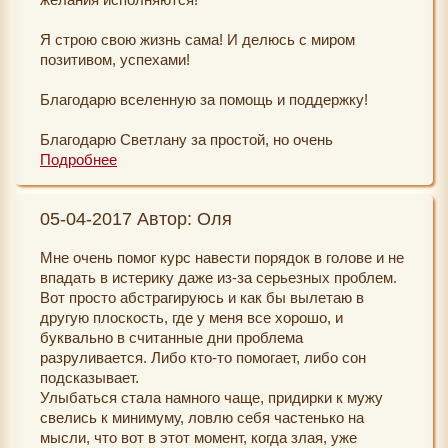
любимый пирог. Звонят и предлагают бесплатный
билет на концерт, на который ты давно хотела.
Я строю свою жизнь сама! И делюсь с миром
Заходишь на сайт магазина, а там вывесили скидку
позитивом, успехами!
на набор, который хотела. Идёшь домой, а погода
такая красивая, всё вокруг украшено. Встречаешь
Благодарю вселенную за помощь и поддержку!
очень приятных собак, и людей тоже) Деньги на
карточку, например, приходят, которых и не ждала,
Благодарю Светлану за простой, но очень
долг вернули вдруг и с благодарностью) Приходишь
эффективный марафон, за веру в меня))
Подробнее
домой, там дочки показывают дневники с пятёрками
и убрались в комнате внезапно) ...И вот так до
До новых встреч!))
вечера. Вот такой становится жизнь, когда настроен
05-04-2017 Автор: Оля
на позитив и радость! И это реальность!
Если кто-то ещё не верит в чудо, то обязательно
Мне очень помог курс навести порядок в голове и не
рекомендую к прохождению этот марафон!
Я очень благодарна за этот курс Светлане и
впадать в истерику даже из-за серьезных проблем.
Екатерине, с наступающим вас новым годом,
Вот просто абстрагируюсь и как бы вылетаю в
спасибо от всей души за ваш труд! Всего вам в
другую плоскость, где у меня все хорошо, и
жизни самого наилучшего, волшебства, и чтобы
буквально в считанные дни проблема
ваши мечты сбывались радостно и приятно!
разруливается. Либо кто-то помогает, либо сон
?????????
подсказывает.
Улыбаться стала намного чаще, придирки к мужу
свелись к минимуму, ловлю себя частенько на
мысли, что вот в этот момент, когда злая, уже