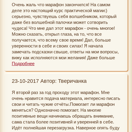
Очень жаль что марафон закончился! На самом
понимаю, как мало внимания я обращала, а ведь эти
деле это настоящий курс практической магии:)
мелочи всегда есть в нашей жизни, просто когда мы
серьезно, чувствуешь себя волшебником, который
уверены что все у нас плохо, мы концентрируемся
даже без волшебной палочки может сотворить
только на негативе, и нам кажется, что ничего
чудеса! Что мне дал этот марафон - очень многое!
хорошего и доброго с нами в это время просто не
Можно сказать, открыл глаза, на то, что все
происходит. А когда я стала по заданию
получается, что всему свое время! Дал, больше
прокручивать в голове хорошие мысли и думать и
уверенности в себе и своих силах! Я начала
ждать чего-то светлого и доброго, оно не заставило
замечать подсказки свыше, ответы на мои вопросы,
себя жлать))) вот так-то))) вот только внезапно
вижу как исполняются мои желания! Даже больше
марафон закончился (((жаль. Однако надеюсь, что
скажу, что они начали легче исполняться!
Подробнее
его ещё будут проводить))) нам так не хватает чудес
Ощущения такое что я наконец установила
в жизни, хорошо, что есть такой марафон и такие
внутренний диалог со своей Вселенной! Начало
организаторы! Спасибо! И хочу сказать, что
23-10-2017 Автор: Тверичанка
получаться даже то, что раньше не получалось! Я
намерена ещё проходить этот марафон, так как хочу,
невероятно благодарна вам Светлана и Екатерина,
чтобы в моей жизни такие чудные чудеса
Я второй раз за год проходу этот марафон. Мне
вы наши верховные волшебницы! За то, что вы
произошли и так стало все хорошо, что об этом
очень нравится подача материала, интересно писать
создали все это! За то, что помогаете людям! Это
можно будет здесь на сайте рассказать и стать
свои и читать чужие отчёты.Помогает ли марафон
неоценимая работа! Я так рада участию в этом
реальным примером, чья история будет размещена
меняться? Однозначно помогает. На многие
марафоне!!! Даже убеждена в том, что он нам всем
здесь и чтобы те, кто нуждается в поддержке,
позитивные вещи начинаешь обращать внимание,
нужен! Потому что мир меняется с нас самих!
прочли мой отзыв и стали участником этого
сама стала более позитивней и уверенней в себе.
Желаю вам и всем участникам марафона, как можно
марафона - он стоит каждой копейки, запрошенной
Идёт полнейшая перезагрузка. Наверное опять буду
больше волшебства и чуда в вашей жизни! Пускай
за право участия. Это точно. Если у вас сбой чудес