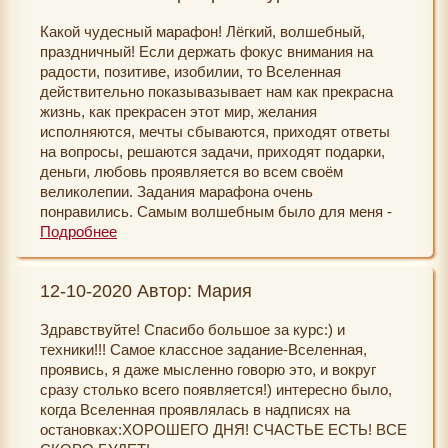
-вовремя подоспевший пешеход, останавливающий
Какой чудесный марафон! Лёгкий, волшебный,
движение, и я спокойно выезжаю!
праздничный! Если держать фокус внимания на
радости, позитиве, изобилии, то Вселенная
-всегда свободные места на парковках в самое
действительно показывазывает нам как прекрасна
запруженное время!
жизнь, как прекрасен этот мир, желания
исполняются, мечты сбываются, приходят ответы
-свободные дороги и это в час пик, быстро и легко
на вопросы, решаются задачи, приходят подарки,
доезжаю куда надо!
деньги, любовь проявляется во всем своём
великолепии. Задания марафона очень
-передо мной колонна машин сама куда-то
понравились. Самым волшебным было для меня -
рассасывается и мой путь чист
это получить подарок ко Дню рождения от своей
Подробнее
бывшей начальницы, с которой я уже не работаю 8
-уступают мне с главной дороги, хотя я на
лет и за эти годы мы ни разу не виделись. Но ещё
второстепенной!
12-10-2020 Автор: Мария
приятнее были её потрясающие тёплые слова в мой
адрес. Самыми любимыми стали задания "Поезло
-свободные места на заправке
Здравствуйте! Спасибо большое за курс:) и
мне!", "Ваза позитива" и "Договариваемся с
техники!!! Самое классное задание-Вселенная,
подсознанием".
-нужные люди сами меня находят!
проявись, я даже мысленно говорю это, и вокруг
сразу столько всего появляется!) интересно было,
Екатерина и Светлана, огромное Вам спасибо за
-вчера незнакомый мужчина сделал комплимент на
когда Вселенная проявлялась в надписях на
вашу волшебную работу! Всем любви, счастья,
улице!
остановках:ХОРОШЕГО ДНЯ! СЧАСТЬЕ ЕСТЬ! ВСЕ
благополучия, гармонии, процветания и мира!