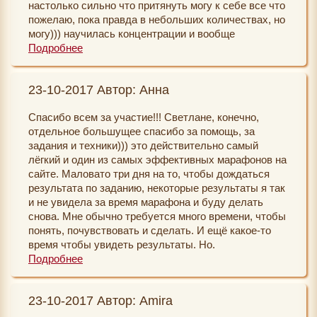
настолько сильно что притянуть могу к себе все что
пожелаю, пока правда в небольших количествах, но
могу))) научилась концентрации и вообще
постепенно незаметно глазу у меня поменялся мир и
Подробнее
меняется.... И вселенная слышит!!! Огромное
сессию за марафон этот, считаю он помог мне!!! А
23-10-2017 Автор: Анна
первую очередь изменить себя!
Спасибо всем за участие!!! Светлане, конечно,
отдельное большущее спасибо за помощь, за
задания и техники))) это действительно самый
лёгкий и один из самых эффективных марафонов на
сайте. Маловато три дня на то, чтобы дождаться
результата по заданию, некоторые результаты я так
и не увидела за время марафона и буду делать
снова. Мне обычно требуется много времени, чтобы
понять, почувствовать и сделать. И ещё какое-то
время чтобы увидеть результаты. Но.
Чудеса были))) точно были))) стали появляться
Подробнее
возможности заработать, я даже начала
сомневаться, не денежный ли марафон я прохожу на
23-10-2017 Автор: Amira
самом деле))) столько было хороших мелочей за
это время, не перечислить. Я только теперь