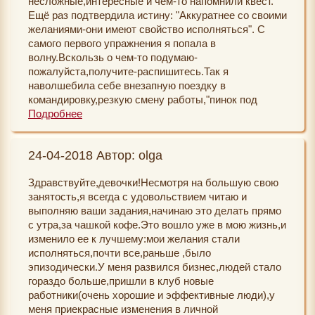
несложные,интересные и чем-то напомнили квест.
Ещё раз подтвердила истину: "Аккуратнее со своими
желаниями-они имеют свойство исполняться". С
самого первого упражнения я попала в
волну.Вскользь о чем-то подумаю-
пожалуйста,получите-распишитесь.Так я
наволшебила себе внезапную поездку в
командировку,резкую смену работы,"пинок под
пятую точку",чтобы начала активнее шевелиться с
Подробнее
бизнес-планом и открытием своего
проекта,неожиданные денежные
24-04-2018 Автор: olga
поступления,цветы,милые презенты без повода от
разных людей.
Здравствуйте,девочки!Несмотря на большую свою
Особо мне понравилась техника "Материализуем
занятость,я всегда с удовольствием читаю и
желаемое" (практикую каждый день,в дУше-просто в
выполняю ваши задания,начинаю это делать прямо
восторг) и "Как получить ответ на любой вопрос"
с утра,за чашкой кофе.Это вошло уже в мою жизнь,и
(знала о ней,но никогда не пробовала).
изменило ее к лучшему:мои желания стали
исполняться,почти все,раньше ,было
эпизодически.У меня развился бизнес,людей стало
гораздо больше,пришли в клуб новые
работники(очень хорошие и эффективные люди),у
меня приекрасные изменения в личной