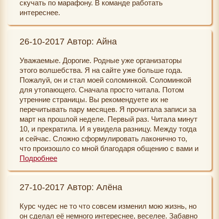
скучать по марафону. В команде работать
ваши мечты сбываются!!!! Теперь хочется
и позитива по жизни, вам сюда!!!)))) удачи!!!
интереснее.
поучаствовать еще и во второй части, надеюсь все
получится!
26-10-2017 Автор: Айна
Уважаемые. Дорогие. Родные уже организаторы
этого волшебства. Я на сайте уже больше года.
Пожалуй, он и стал моей соломинкой. Соломинкой
для утопающего. Сначала просто читала. Потом
утренние страницы. Вы рекомендуете их не
перечитывать пару месяцев. Я прочитала записи за
март на прошлой неделе. Первый раз. Читала минут
10, и прекратила. И я увидела разницу. Между тогда
и сейчас. Сложно сформулировать лаконично то,
что произошло со мной благодаря общению с вами и
этим сайтом. Вы помогли мне вернуться к жизни.
Подробнее
Практически из небытия.) Я нашла в себе силы,
устроилась на работу в престижное место. А вот
27-10-2017 Автор: Алёна
после прохождения марафона я оставила работу. )))
Почему? Похоже, я нащупала то, что искала всю
Курс чудес не то что совсем изменил мою жизнь, но
жизнь- дело всей моей жизни))). Рано еще говорить о
он сделал её немного интереснее, веселее. Забавно
результатах, я только в начале пути. Я обязательно