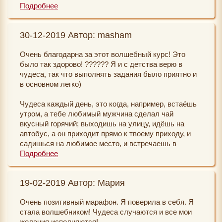
жизни,родственники моего любимого меня приняли и
Подробнее
я вошла в их семью,скоро планируем свадьбу.Я
наладила отношения с дочкой,мы собираемся
30-12-2019 Автор: masham
путешествовать,едем в Стамбул.Появились новые
предложения,дали нужную сумму в банке на
Очень благодарна за этот волшебный курс! Это
развитие бизнеса,у меня всегда есть деньги,они
было так здорово! ?????? Я и с детства верю в
стали приходить легко-я обновила свой гардероб,мы
чудеса, так что выполнять задания было приятно и
решили многие вопросы по хозяйству,у мужа всегда
в основном легко)
есть работа,и предлагают все новые и новые
варианты.Так что ,нужно главное работать над
Чудеса каждый день, это когда, например, встаёшь
собой,иметь цели в жизни,и любить окружающих
утром, а тебе любимый мужчина сделал чай
тебя людей!Спасибо девочки за ваш труд и помощь
вкусный горячий; выходишь на улицу, идёшь на
в правильном настрое сознания ,которое и ведет нас
автобус, а он приходит прямо к твоему приходу, и
к волшебным изменениям в нашей жизни!
садишься на любимое место, и встречаешь в
автобусе например соседку, которая говорит - о,
Подробнее
здравствуй, как же отлично ты выглядишь! А мне
тут кстати конфет подарили, а я не ем, возьми ты - и
19-02-2019 Автор: Мария
протягивает коробку твоих любимых конфет)
Выходишь из автобуса, едешь в метро и там
Очень позитивный марафон. Я поверила в себя. Я
музыканты играют твою любимую песню)
стала волшебником! Чудеса случаются и все мои
Приходишь на работу, а там принесли твой
желания исполняются!