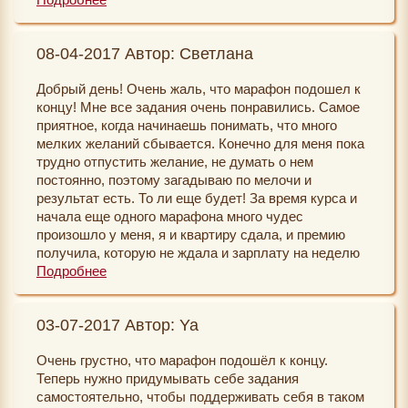
очень красивых платья и сапоги, привезла из
Италии. Мама получила хорошие результаты
08-04-2017 Автор: Светлана
анализов, на работе дали премию, выиграла тортик
в конкурсе репостов, сестра подарила сертификат в
Добрый день! Очень жаль, что марафон подошел к
спа салон, мой косметолог подарила мне очень
концу! Мне все задания очень понравились. Самое
хороший крем, муж подарил серёжки и большой
приятное, когда начинаешь понимать, что много
букет роз просто так. Я давно не была такой
мелких желаний сбывается. Конечно для меня пока
счастливой, жизнь заиграла яркими красками,
трудно отпустить желание, не думать о нем
ощущаю себя настоящей волшебницей. Девочки,
постоянно, поэтому загадываю по мелочи и
спасибо вам громадное за вашу работу. Счастья,
результат есть. То ли еще будет! За время курса и
любви, процветания mywishbook.ru.
начала еще одного марафона много чудес
произошло у меня, я и квартиру сдала, и премию
получила, которую не ждала и зарплату на неделю
раньше дали а что касается дел тут и говорить
Подробнее
нечего, все ситуации разворачиваются так, как мне
надо, я и сделать для этого ничего не успевала).
03-07-2017 Автор: Ya
Упражнения на 72 часа.. Какие 72 часа я все что
загадывала, до сих пор вижу). Один момент на
Очень грустно, что марафон подошёл к концу.
листке написала увидеть определенную марку
Теперь нужно придумывать себе задания
машины, а по дороге домой взяла и про себя еще
самостоятельно, чтобы поддерживать себя в таком
одну марку загадала, так теперь эти две марки