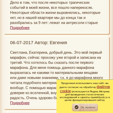
Дело в том, что после некоторых трагических
событий в моей жизни, все пошло наперекосяк.
Некоторые области жизни выровнялись, некоторые
нет, но в нашей квартире мы до конца так и
разобрались за 9 лет: лежат на антресоли старые
лыжи, на другой полке крахмал 2000 года и куча
Подробнее
куча всего. Мы привыкли и живем, как будто ремонт
собрались делать или переезжать. И вот мой сын
06-07-2017 Автор: Евгения
начал разбираться и много чего выбросил, а я его
поддерживаю и тоже мы поставили задачу изменить
Светлана, Екатерина, добрый день. Это мой первый
наш дом изнутри и сделать ремонт. Для меня это
марафон, сейчас прохожу уже второй и записана на
чудо, поскольку этого не было в моей жизни уже 9
третий. Что хотелось бы сказать после первого
лет точно. Кроме того, были и чудеса иного плана:
марафона. Для меня помощь данного марафона
например, мне на день рождения подарили три
выразилась не какими то материальными вещами
букета роз, а ведь в прошлые года мне и цветов то
или даже новыми знаниями, т.к. я до марафона много
не дарили (подарки были конечно, но цветов не
читала подобного материала и здесь на сайте и
было), а в этом году я о цветах думала и мне их
Продолжая использовать наш сайт, вы
файлов
вообще. С помощью марафона я стала чувствовать
даете согласие на обработку
подарили. Мне не дарили роз уже 9 лет, а сейчас я о
cookie
(используются Яндекс.Метрика
доверие ко вселенной, внутреннее спокойствие и
них думала и мне их подарили (хотя вру, в прошлом
для проведения статистических
радость. Очень здорово было общаться с другими
исследований и скрипты mywishbook.ru в
году мне подарили букет, но вот до этого перерыв
целях функционирования сайта).
участниками путем прочтения их отчетов ,и даже
Подробнее
был большой). В любом случае, три букета не было
переписка была с одним участником под моим
уже очень долго. Я стала добрее к своим домашним,
отчетом, примеры из жизни постороннего человека