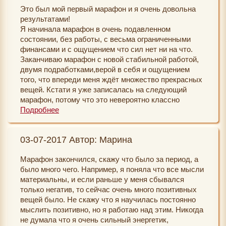
объяснений, ответы на каждый вопрос, терпение
Это был мой первый марафон и я очень довольна
перечитываю установки. Спасибо. Добра и света
Ваше и огромный труд!
результатами!
всем.@):-
Я начинала марафон в очень подавленном
состоянии, без работы, с весьма ограниченными
финансами и с ощущением что сил нет ни на что.
Заканчиваю марафон с новой стабильной работой,
двумя подработками,верой в себя и ощущением
того, что впереди меня ждёт множество прекрасных
вещей. Кстати я уже записалась на следующий
марафон, потому что это невероятно классно
получать задания,видеть как реальность вокруг
Подробнее
тебя меняется, наблюдать за достижениями других
участников, а так же получать поддержку от
03-07-2017 Автор: Марина
ведущих. Мечты сбываются! Всем огромное
спасибо!
Марафон закончился, скажу что было за период, а
было много чего. Например, я поняла что все мысли
материальны, и если раньше у меня сбывался
только негатив, то сейчас очень много позитивных
вещей было. Не скажу что я научилась постоянно
мыслить позитивно, но я работаю над этим. Никогда
не думала что я очень сильный энергетик,