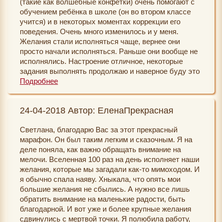
(такие как волшебные конфетки) очень помогают с
обучением ребёнка в школе (он во втором классе
учится) и в некоторых моментах коррекции его
поведения. Очень много изменилось и у меня.
Желания стали исполняться чаще, вернее они
просто начали исполняться. Раньше они вообще не
исполнялись. Настроение отличное, некоторые
задания выполнять продолжаю и наверное буду это
делать ещё долго. Спасибо Вам за такой
Подробнее
волшебный марафон и вообще за весь Ваш сайт. Он
действительно помогает исполнять желания и
24-04-2018 Автор: ЕленаПрекрасная
менять свою жизнь.
Светлана, благодарю Вас за этот прекрасный
марафон. Он был таким легким и сказочным. Я на
деле поняла, как важно обращать внимание на
мелочи. Вселенная 100 раз на день исполняет наши
желания, которые мы загадали как-то мимоходом. И
я обычно спала наяву. Хныкала, что опять мои
большие желания не сбылись. А нужно все лишь
обратить внимание на маленькие радости, быть
благодарной. И вот уже и более крупные желания
сдвинулись с мертвой точки. Я полюбила работу,