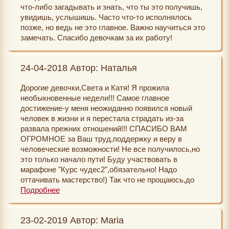
что-либо загадывать и знать, что ты это получишь,
поделюсь с вами, когда они будут. Вы
увидишь, услышишь. Часто что-то исполнялось
непосредственно являетесь причиной позитивных
позже, но ведь не это главное. Важно научиться это
перемен в моей жизни. несмотря, что ситуация, в
замечать. Спасибо девочкам за их работу!
которой я нахожусь критическая,- мое душевное
состояние практически в норме. я позитивна, полна
надежд и уверенности в своих силах. материальное
24-04-2018 Автор: Наталья
положение не очень быстро, но укрепляется с
каждым днем.
Дорогие девочки,Света и Катя! Я прожила
Благодаря марафону я научилась видеть в жизни
необыкновенные недели!!! Самое главное
позитив. я почувствовала любовь к людям. я
достижение-у меня неожиданно появился новый
перестала бояться. исчезла тяжесть. тяжесть от
человек в жизни и я перестала страдать из-за
жизни. Чудеса происходили. и самая большая
развала прежних отношений!!! СПАСИБО ВАМ
радость, что я стала относится к этому как к норме.
ОГРОМНОЕ за Ваш труд,поддержку и веру в
Так и должно быть. Благодарю вас от всей души. вы
человеческие возможности! Не все получилось,но
делаете огромное дело. поклон вам до земли.) С
это только начало пути! Буду участвовать в
любовью, Ольга. Да, должна признаться. ) Меня
марафоне "Курс чудес2",обязательно! Надо
зовут Ольга. Айна- это мое волшебное имя. оно
оттачивать мастерство!) Так что не прощаюсь,до
пришло мне в голову, когда я решила изменить свою
встречи! Всем девочкам-участницам спасибо за
Подробнее
жизнь.
поддержку и ощущение сопричастности общему
делу!) И ,конечно,всем исполнения желаний и
23-02-2019 Автор: Maria
СЧАСТЬЯ.