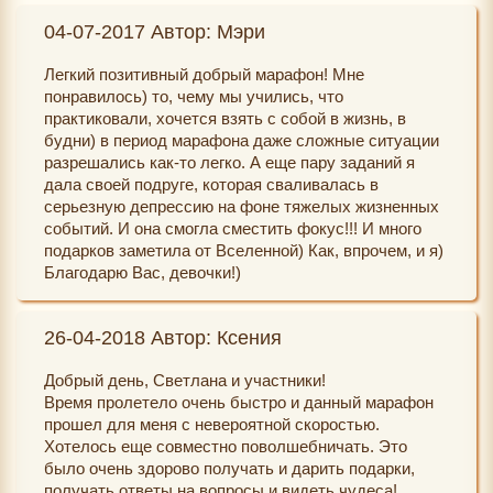
вера в исполнения самых невероятных желаний.
"Общение на ментальном уровне" сработало даже
04-07-2017 Автор: Мэри
Благодаря марафону, я еще больше верю в чудеса!!!
через чур :) думала об одной подруге, а отозвались
Спасибо всем участникам, очень помогает работа в
аж три!! даже те, с кем давно не разговаривала, все
Легкий позитивный добрый марафон! Мне
группе с отчетами, интересно было общаться ,
сами позвонили, мы приятно пообщались, мне это
понравилось) то, чему мы учились, что
читать отчеты, результаты, чувствовать поддержку ,
доставило огромное удовольствие:)
практиковали, хочется взять с собой в жизнь, в
делиться своими успехами. Особенно помогают
будни) в период марафона даже сложные ситуации
рекомендации и воодушевляющие статьи Светланы,
разрешались как-то легко. А еще пару заданий я
которые направляют в нужное русло. Обязательно
дала своей подруге, которая сваливалась в
всем советую пройти этот волшебный марафон.
Благодарю Вас наши добрые феи, за Ваш труд- он
серьезную депрессию на фоне тяжелых жизненных
Еще раз благодарю волшебниц этого марафона,
приносит краски и счастье в наши жизни...
событий. И она смогла сместить фокус!!! И много
удачи, счастья, процветания, исполнения желаний и
подарков заметила от Вселенной) Как, впрочем, и я)
море волшебства!!!
Благодарю Вас, девочки!)
26-04-2018 Автор: Ксения
Добрый день, Светлана и участники!
Время пролетело очень быстро и данный марафон
прошел для меня с невероятной скоростью.
Хотелось еще совместно поволшебничать. Это
было очень здорово получать и дарить подарки,
получать ответы на вопросы и видеть чудеса!