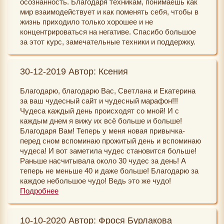
осознанность. Благодаря техникам, понимаешь как
- больше благодарю Вселенную за все хорошее и
мир взаимодействует и как поменять себя, чтобы в
красивое, что имею
жизнь приходило только хорошее и не
Задания марафона показали и помогли
концентрироваться на негативе. Спасибо большое
прочувствовать простую истину, которую вроде бы
за этот курс, замечательные техники и поддержку.
многие знают, но не используют - мы притягиваем то,
о чем думаем, как мыслим, какие поступки сами
делаем.
30-12-2019 Автор: Ксения
Хочу сказать огромное спасибо Светлане и
Екатерине за замечательный сайт и марафоны! Вы
Благодарю, благодарю Вас, Светлана и Екатерина
просто огромные умнички и волшебницы!!
за ваш чудесный сайт и чудесный марафон!!!
Чудеса каждый день происходят со мной! И с
каждым днем я вижу их всё больше и больше!
Благодаря Вам! Теперь у меня новая привычка-
перед сном вспоминаю прожитый день и вспоминаю
чудеса! И вот заметила чудес становится больше!
Раньше насчитывала около 30 чудес за день! А
теперь не меньше 40 и даже больше! Благодарю за
каждое небольшое чудо! Ведь это же чудо!
Подарок! Класс!
Подробнее
-зелёный свет на светофорах,
10-10-2020 Автор: Фрося Бурлакова