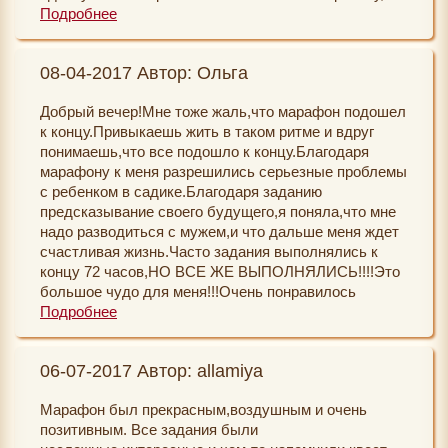
которую раньше терпеть не могла. Мне подарили
Подробнее
кучу подарков и денег. Еще одно большое желание в
процессе исполнения. И я так благодарна за то, что
08-04-2017 Автор: Ольга
это происходит.
Добрый вечер!Мне тоже жаль,что марафон подошел
к концу.Привыкаешь жить в таком ритме и вдруг
понимаешь,что все подошло к концу.Благодаря
марафону к меня разрешились серьезные проблемы
с ребенком в садике.Благодаря заданию
предсказывание своего будущего,я поняла,что мне
надо разводиться с мужем,и что дальше меня ждет
счастливая жизнь.Часто задания выполнялись к
концу 72 часов,НО ВСЕ ЖЕ ВЫПОЛНЯЛИСЬ!!!!Это
большое чудо для меня!!!Очень понравилось
задание с заряжением воды.Стараюсь делать это
Подробнее
упражнение каждый день.Хочу выразить Большую
БЛАГОДАРНОСТЬ организаторам этого
06-07-2017 Автор: allamiya
сайта:Светлане и Екатерине.Участвовала первый
раз,но очень осталась довольна.Буду
Марафон был прекрасным,воздушным и очень
тренироваться и дальше,так скажем:оттачивать
позитивным. Все задания были
свое мастерство.