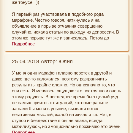
же тонусе.=))
машин чуть ли не перед домом всегда стоят, хотя
раньше их не было. Вот такие у меня чудеса) .
Я первый раз участвовала в подобного рода
Спасибо за прекрасный марафон!
марафоне. Честно говоря, наткнулась я на
объявление в порыве отчаяния совершенно
случайно, искала статьи по выходу из депрессии. В
этом же порыве тут же и записалась. Потом до
начала марафона корила себя, что вписалась в
Подробнее
какую-то фигню ещё и за деньги.
25-04-2018 Автор: Юлия
Задания в общем-то несложные, но меняют вектор
мышления. Некоторые из них я уже пробовал сама,
У меня один марафон плавно перетек в другой и
некоторые удивили, в некоторые я не верила, что
даже где-то наложился, поэтому разграничить
получится. Однако, когда ты видишь, что твоя
результаты крайне сложно. Но однозначно то, что
установка работает, столько сил прилетает!
они есть. Я меняюсь, ощущаю это постоянно и очень
Особенно, когда ты ломаешь свой блок. У меня так с
этому радуюсь. В последнее время был целый ряд
заданием про деньги произошло. Глазам своим не
не самых приятных ситуаций, которые раньше
поверила.)
загнали бы меня в уныние, вызвали поток
негативных мыслей, жалоб на жизнь и т.п. Нет, в
Большое вам спасибо!!!! Это работает!!! Теперь
ступор и бездействие я бы не впала, всегда
главное так и держать!
мобилизуюсь, но эмоционально проживаю это очень
тяжело. Сама себя накручиваю. На этот раз я сразу
Подробнее
P. S.: На фоне основных заданий у меня наладилась