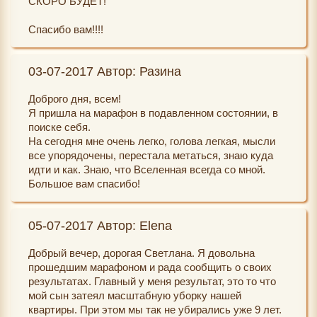
СКОРО БУДЕТ!
Благодарю! Благодарю! Благодарю!
-вокруг меня жизнерадостный лица!
Спасибо вам!!!!
-оказывается люди очень любят носить одежду
красного цвета зимой!
03-07-2017 Автор: Разина
-в магазине - покупки без очередей и
доброжелательность
Доброго дня, всем!
Я пришла на марафон в подавленном состоянии, в
-комплименты слышу каждый день
поиске себя.
На сегодня мне очень легко, голова легкая, мысли
И ещё много, много других чудес! Благодарю!
все упорядочены, перестала метаться, знаю куда
Благодарю! С Новым годом! Всего вам самого
идти и как. Знаю, что Вселенная всегда со мной.
наилучшего в новом году, Светлана и Екатерина!
Большое вам спасибо!
Спасибо!
05-07-2017 Автор: Elena
Добрый вечер, дорогая Светлана. Я довольна
прошедшим марафоном и рада сообщить о своих
результатах. Главный у меня результат, это то что
мой сын затеял масштабную уборку нашей
квартиры. При этом мы так не убирались уже 9 лет.