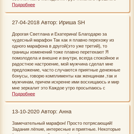
интересный и нужный опыт.
свалился с моих плеч. Я перестала думать о
Подробнее
наконец -то ))) Светлана, я еще хочу пройти
Всем здоровья, удачи, гармонии, финансового
прошлой жизни и смотрю только вперед в
подобный курс) есть ли продолжение этого? Чтобы
благополучия и, конечно, невероятных чудес и
настоящее и будущее. Я забыла о своем возрасте
стать еще лучшей версией самой себя)))
исполнения самых сокровенных желаний!
27-04-2018 Автор: Ириша SH
вообще. Люди вокруг меня стали мне улыбаться. У
меня легче, проще и быстрее стали исполняться
Дорогая Светлана и Екатерина! Благодарю за
желания. Кажется весь мир вокруг меня изменился в
чудесный марафон Так как я плавно перехожу из
лучшую сторону. А это просто я изменилась. Вы
одного марафона в другой(это уже третий), то
знаете , мне стали говорить, что со мной легко
границы изменений тоже плавно перетекают Я
общаться и рядом приятно находиться. Класс!!
помолодела и внешне и внутри, всегда спокойное и
Спасибо Вселенная за этот курс волшебства.
радостное настроение, мой мужчина сделал мне
Спасибо Светлана! Спасибо Екатерина!
предложение, часто случаются приятные денежные
Обязательно пойду еще на марафон такого же
бонусы, говорю комплименты как женщинам ,так и
плана. ))
мужчинам, причем искренне ими восхищаюсь и мир
мне зеркалит это Каждое утро просыпаюсь с
мыслью, что впереди только лучшее Всего вам
Подробнее
самого доброго
13-10-2020 Автор: Анна
Замечательный марафон! Просто потрясающий!
Задания лёгкие, интересные и приятные. Некоторые