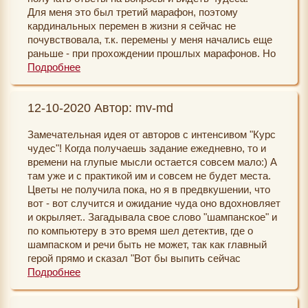
Для меня это был третий марафон, поэтому
кардинальных перемен в жизни я сейчас не
почувствовала, т.к. перемены у меня начались еще
раньше - при прохождении прошлых марафонов. Но
волшебство ощущать начала сразу. "Курс чудес" я
Подробнее
начинала в прекрасном настроении, таким оно
остается и сейчас. Каждое задание я очень ждала,
12-10-2020 Автор: mv-md
т.к. все они прекрасны и я почувствовала себя
настоящей волшебницей, выполняя задания. Еще
Замечательная идея от авторов с интенсивом "Курс
раз для себя делаю вывод, что мы сами создаем
чудес"! Когда получаешь задание ежедневно, то и
себе счастье или несчастье, притягиваем хорошее и
времени на глупые мысли остается совсем мало:) А
плохое. Поэтому находясь в хорошем настроении,
там уже и с практикой им и совсем не будет места.
веря в лучшее, мечтая, все возможно. Главное
Цветы не получила пока, но я в предвкушении, что
научиться контролировать свои мысли и желания.
вот - вот случится и ожидание чуда оно вдохновляет
Благодаря марафонам, я очень изменилась и начала
и окрыляет.. Загадывала свое слово "шампанское" и
меняться моя жизнь. Это правда!!! Теперь еще
по компьютеру в это время шел детектив, где о
больше начала замечать подарков и чудес! Жизнь
шампаском и речи быть не может, так как главный
прекрасна и наши мечты сбываются, когда мы не
герой прямо и сказал "Вот бы выпить сейчас
подпускаем сомнения в свою жизнь!
шампаского!"..Я не поверила себе и перемотала этот
Подробнее
Всем участникам желаю счастья, любви,
момент еще раз:) Из приятных неожиданностей,
благополучия и исполнения желаний!
малознакомая узнала, что у меня месяц назад был
Спасибо большое нашим волшебницам Светлане и