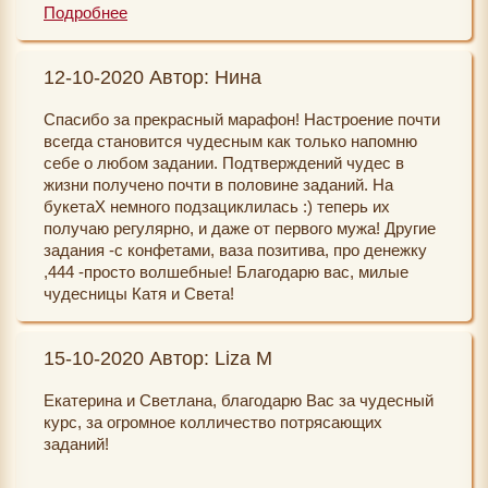
место осуществляться в реальности. Например,
Подробнее
подумала: так хочется на свадьбе погулять...И
через неделю я приглашена на юбилей свадьбы, на
12-10-2020 Автор: Нина
которой была свидетельницей 15 лет назад. Была и
фата и шампанское и бокалы били на счастье! Так
Спасибо за прекрасный марафон! Настроение почти
здорово чувствовать себя волшебницей! Подарки
всегда становится чудесным как только напомню
приходят в виде знаков на рекламных щитах, в виде
себе о любом задании. Подтверждений чудес в
скидок, виртуальные подарки от поклонников, и
жизни получено почти в половине заданий. На
даже рекламные смс иной раз содержат важную
букетаХ немного подзациклилась :) теперь их
информацию для меня))
получаю регулярно, и даже от первого мужа! Другие
задания -с конфетами, ваза позитива, про денежку
Доход, который я запланировала на декабрь-
,444 -просто волшебные! Благодарю вас, милые
получен! Заветное желание загадано и я уверена в
чудесницы Катя и Света!
его осуществлении!
Поздравляю всех нас с наступающим новым годом и
15-10-2020 Автор: Liza M
Рождеством! Желаю всем огромного счастья!
Благодарю за очередной марафон, который я
Екатерина и Светлана, благодарю Вас за чудесный
прошла вместе с Вами! Мы волшебницы! Да будет
курс, за огромное колличество потрясающих
так! Люблю!
заданий!