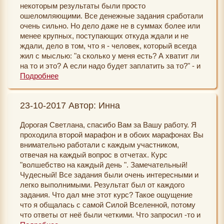
некоторым результаты были просто
ошеломляющими. Все денежные задания сработали
очень сильно. Но дело даже не в суммах более или
менее крупных, поступающих откуда ждали и не
ждали, дело в том, что я - человек, который всегда
жил с мыслью: "а сколько у меня есть? А хватит ли
на то и это? А если надо будет заплатить за то?" - и
точно знал, сколько у него денег в кошельке и на
Подробнее
счету - полностью освободился от этой тяжести
"заботы" (абсурдной, ненужной мне, вынимающей
23-10-2017 Автор: Инна
силы и нервы) - у меня более чем достаточно денег.
Я могу позволить себе очень многое. Я, наконец,
Дорогая Светлана, спасибо Вам за Вашу работу. Я
почувствовала себя свободной в этом плане и
проходила второй марафон и в обоих марафонах Вы
деньги реально потекли ко мне сами собой. В общей
внимательно работали с каждым участником,
сложности, я даже не знаю, сколько именно
отвечая на каждый вопрос в отчетах. Курс
получила сверх обычного за марафон, но больше
"волшебство на каждый день ". Замечательный!
сорока тысяч точно.
Чудесный! Все задания были очень интересными и
В личном тоже есть очень серьезные сдвиги. Об
легко выполнимыми. Результат был от каждого
этом не хочу писать подробно, но они есть - и тоже
задания. Что дал мне этот курс? Такое ощущение
"доказуемые": разговоры, смс, действия.
что я общалась с самой Силой Вселенной, потому
И очень изменилась моя семья. Я стала делать для
что ответы от неё были четкими. Что запросил -то и
себя то, что я хочу, и они, как по волшебной