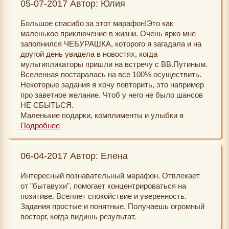
05-07-2017 Автор: Юлия
ДР и подарила мне 50 евро. Это очень значительная
Екатерине за вашу работу с нами всеми!!!
сумма для подарка и для тех, кто живет на пенсии.
Большое спасибо за этот марафон!Это как
Я, конечно, это связываю также с другим
маленькое приключение в жизни. Очень ярко мне
марафоном, который сейчас прохожу...но разве это
заполнился ЧЕБУРАШКА, которого я загадала и на
не чудесно?:)
другой день увидела в новостях, когда
мультипликаторы пришли на встречу с ВВ.Путиным.
Cтала замедляться, чтобы видеть знаки Вселенной,
Вселенная постаралась на все 100% осуществить.
быть увлеченной в эту игру, которая постепенно
Некоторые задания я хочу повторить, это например
становится неким стилем, чувствовать заботу. И да,
про заветное желание. Чтоб у него не было шансов
многие мои желания не исполнились в течение 24
НЕ СБЫТЬСЯ.
часов, многое исполнение впереди, но...ни
Маленькие подарки, комплименты и улыбки я
Вселенная ни Всевышний никогда не опаздывают,
получаю теперь регулярно.. мне показалось
Подробнее
главное, верить:)
уменьшились морщинки на лбу.. Меня реже стали
раздражать какие-то люди..вещи..события..
06-04-2017 Автор: Елена
Спасибо за Ваш труд и за ЧУДЕСА!
Спасибо авторам, Екатерине и Светлане, за такой
Интересный познавательный марафон. Отвлекает
мотивационный курс! Побольше чудес Вам и вашим
от "бытавухи", помогает концентрироваться на
близким!
позитиве. Вселяет спокойствие и уверенность.
Задания простые и понятные. Получаешь огромный
восторг, когда видишь результат.