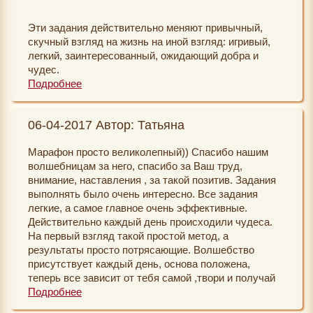
Эти задания действительно меняют привычный,
скучный взгляд на жизнь на иной взгляд: игривый,
легкий, заинтересованный, ожидающий добра и
чудес.
Подробнее
06-04-2017 Автор: Татьяна
Этот курс буду проходить еще и еще раз, только
обязательно буду записывать все чудеса, которые
Марафон просто великолепный)) Спасибо нашим
случаются, потому что не все успевала отследить, а
волшебницам за него, спасибо за Ваш труд,
спустя какое-то время только доходило, что это
внимание, наставления , за такой позитив. Задания
ответ от Вселенной на задание.
выполнять было очень интересно. Все задания
легкие, а самое главное очень эффективные.
Действительно каждый день происходили чудеса.
На первый взгляд такой простой метод, а
"Вазу позитива" буду делать с ребенком, для него
результаты просто потрясающие. Волшебство
это тоже будет наглядным примером на сколько
присутствует каждый день, основа положена,
удивительна и прекрасна наша жизнь.
теперь все зависит от тебя самой ,твори и получай
подарки, деньги , сюрпризы. Самое главное, что
Подробнее
появилась уверенность в своих возможностях и