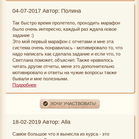
04-07-2017 Автор: Полина
Так быстро время пролетело, проходить марафон
было очень интересно, каждый раз ждала новое
задание :)
Это мой первый марафон с отчетами и мне эта
система очень понравилась - мотивировало то, что
надо написать как сделала задание и если что, то
Светлана поможет, объяснит. Также нравилось
читать другие отчеты, меня это дополнительно
мотивировало и ответы на чужие вопросы также
бывали и мне полезными.
Подробнее
Что мне принесло участие в курсе чудес?
- марафон постоянно поднимал настроение (одно
это чего уже стоит)
- больше концентрируюсь на позитиве, отгоняю
плохие мысли, конечно не всегда получается, но это
18-02-2019 Автор: Alla
постоянная работа над собой
- больше замечаю красивого и прекрасного на улице
Самое большое что я вынесла из курса - это
и т.д.