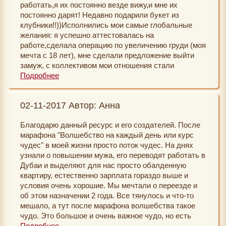
работать,я их постоянно везде вижу,и мне их
постоянно дарят! Недавно подарили букет из
Благодарю Вас, Екатерина и Светлана. Вы делаете
клубники!!))Исполнились мои самые глобальные
великолепную работу. Я действительно, чуть ли не
желания: я успешно аттестовалась на
каждый день, благодарю Вселенную за то, что
работе,сделала операцию по увеличению груди (моя
попала на Книгу Желаний.
мечта с 18 лет), мне сделали предложение выйти
замуж, с коллективом мои отношения стали
Всего вам самого светлого!
идеальные,мне во всем помогают на работе и
Подробнее
поддерживают. Жизнь кипит,у меня нет ни свободной
минутки, каждый день меня водят в кино,
02-11-2017 Автор: Анна
рестораны, в гости.. моя жизнь перенаполнена
впечатлениями. Эти изменения начались еще после
Благодарю данный ресурс и его создателей. После
марафона меняю одиночество на любовь, и сразу за
марафона "Волшебство на каждый день или курс
ним начался этот марафон волшебства. Я каждый
чудес" в моей жизни просто поток чудес. На днях
день благодарю Вселенную за все,что имею,за все
узнали о повышении мужа, его переводят работать в
подарки судьбы!
Дубаи и выделяют для нас просто обалденную
квартиру, естественно зарплата гораздо выше и
условия очень хорошие. Мы мечтали о переезде и
об этом назначении 2 года. Все тянулось и что-то
мешало, а тут после марафона волшебства такое
чудо. Это большое и очень важное чудо, но есть
ещё и чудеса попроще. Подруга подарила три новых
Подробнее