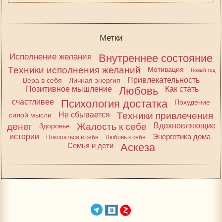
Метки
Исполнение желания
Внутреннее состояние
Техники исполнения желаний
Мотивация
Новый год
Привлекательность
Вера в себя
Личная энергия
Позитивное мышление
Любовь
Как стать
счастливее
Психология достатка
Похудение
Не сбывается
Техники привлечения
силой мысли
денег
Жалость к себе
Вдохновляющие
Здоровье
истории
Энергетика дома
Покопаться в себе
Любовь к себе
Семья и дети
Аскеза