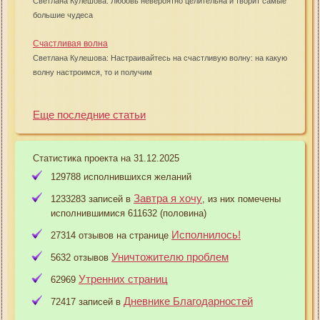
Светлана Кулешова: Любовь невероятно целительна и творит самые
большие чудеса
Счастливая волна
Светлана Кулешова: Настраивайтесь на счастливую волну: на какую
волну настроимся, то и получим
Еще последние статьи
Статистика проекта на 31.12.2025
129788 исполнившихся желаний
Завтра я хочу
1233283 записей в
, из них помечены
исполнившимися 611632 (половина)
Исполнилось!
27314 отзывов на странице
Уничтожителю проблем
5632 отзывов
Утренних страниц
62969
Дневнике Благодарностей
72417 записей в