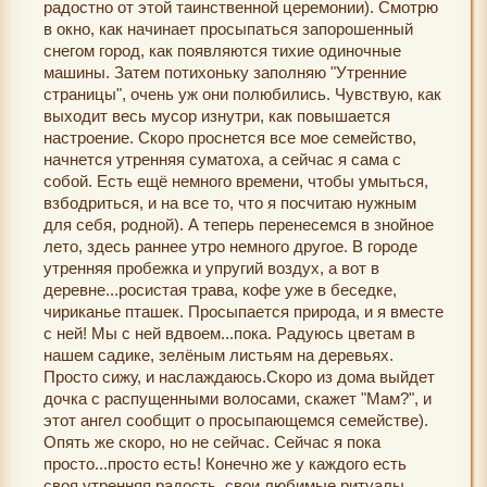
радостно от этой таинственной церемонии). Смотрю
в окно, как начинает просыпаться запорошенный
снегом город, как появляются тихие одиночные
машины. Затем потихоньку заполняю "Утренние
страницы", очень уж они полюбились. Чувствую, как
выходит весь мусор изнутри, как повышается
настроение. Скоро проснется все мое семейство,
начнется утренняя суматоха, а сейчас я сама с
собой. Есть ещё немного времени, чтобы умыться,
взбодриться, и на все то, что я посчитаю нужным
для себя, родной). А теперь перенесемся в знойное
лето, здесь раннее утро немного другое. В городе
утренняя пробежка и упругий воздух, а вот в
деревне...росистая трава, кофе уже в беседке,
чириканье пташек. Просыпается природа, и я вместе
с ней! Мы с ней вдвоем...пока. Радуюсь цветам в
нашем садике, зелёным листьям на деревьях.
Просто сижу, и наслаждаюсь.Скоро из дома выйдет
дочка с распущенными волосами, скажет "Мам?", и
этот ангел сообщит о просыпающемся семействе).
Опять же скоро, но не сейчас. Сейчас я пока
просто...просто есть! Конечно же у каждого есть
своя утренняя радость, свои любимые ритуалы,