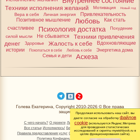
Внутреннее состояние
Техники исполнения желаний
Мотивация
Новый год
Привлекательность
Вера в себя
Личная энергия
Позитивное мышление
Любовь
Как стать
счастливее
Психология достатка
Похудение
Не сбывается
Техники привлечения
силой мысли
денег
Жалость к себе
Вдохновляющие
Здоровье
истории
Энергетика дома
Покопаться в себе
Любовь к себе
Семья и дети
Аскеза
Голева Екатерина, Copyright 2010-2026 © Все права
защищены
Продолжая использовать наш сайт, вы
файлов
даете согласие на обработку
cookie
С чего начать?
О проекте
Личный раздел
Книга Желаний
(используются Яндекс.Метрика
для проведения статистических
Все статьи
Исполнилось!
Бесплатно!
Изменимся вместе
исследований и скрипты mywishbook.ru в
Правила предоставления услуг
Обработка персональных данных
целях функционирования сайта).
Политика Конфиденциальности
Контакты