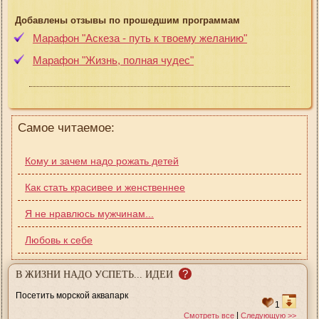
Добавлены отзывы по прошедшим программам
Марафон "Аскеза - путь к твоему желанию"
Марафон "Жизнь, полная чудес"
Самое читаемое:
Кому и зачем надо рожать детей
Как стать красивее и женственнее
Я не нравлюсь мужчинам...
Любовь к себе
?
В ЖИЗНИ НАДО УСПЕТЬ... ИДЕИ
Посетить морской аквапарк
1
|
Смотреть все
Следующую >>