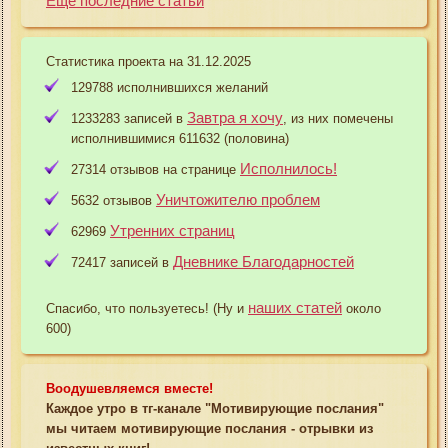
Еще последние статьи
Статистика проекта на 31.12.2025
129788 исполнившихся желаний
Завтра я хочу
1233283 записей в
, из них помечены
исполнившимися 611632 (половина)
Исполнилось!
27314 отзывов на странице
Уничтожителю проблем
5632 отзывов
Утренних страниц
62969
Дневнике Благодарностей
72417 записей в
наших статей
Спасибо, что пользуетесь! (Ну и
около
600)
Воодушевляемся вместе!
Каждое утро в тг-канале "Мотивирующие послания"
мы читаем мотивирующие послания - отрывки из