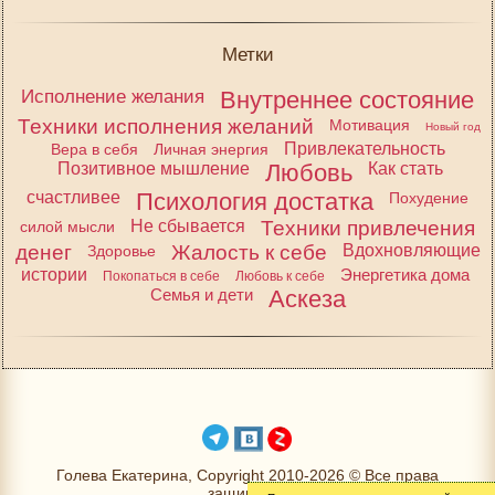
Метки
Исполнение желания
Внутреннее состояние
Техники исполнения желаний
Мотивация
Новый год
Привлекательность
Вера в себя
Личная энергия
Позитивное мышление
Любовь
Как стать
счастливее
Психология достатка
Похудение
Не сбывается
Техники привлечения
силой мысли
денег
Жалость к себе
Вдохновляющие
Здоровье
истории
Энергетика дома
Покопаться в себе
Любовь к себе
Семья и дети
Аскеза
Голева Екатерина, Copyright 2010-2026 © Все права
защищены