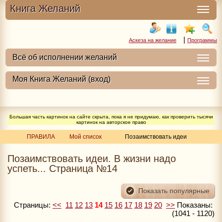
Книга Желаний
|
Аскеза на желание
Программы
Большая часть картинок на сайте скрыта, пока я не придумаю, как проверить тысячи
картинок на авторское право
ПРАВИЛА
Мой список
Позаимствовать идеи
Позаимствовать идеи. В жизни надо
успеть... Страница №14
Страницы:
<<
11
12
13
14
15
16
17
18
19
20
>>
Показаны:
(1041 - 1120)