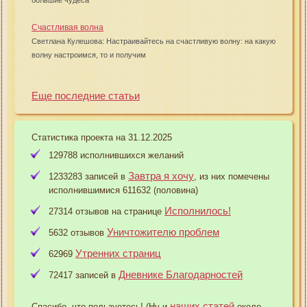
Счастливая волна
Светлана Кулешова: Настраивайтесь на счастливую волну: на какую
волну настроимся, то и получим
Еще последние статьи
Статистика проекта на 31.12.2025
129788 исполнившихся желаний
Завтра я хочу
1233283 записей в
, из них помечены
исполнившимися 611632 (половина)
Исполнилось!
27314 отзывов на странице
Уничтожителю проблем
5632 отзывов
Утренних страниц
62969
Дневнике Благодарностей
72417 записей в
наших статей
Спасибо, что пользуетесь! (Ну и
около