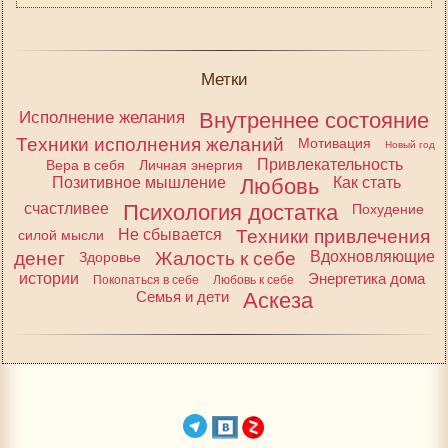
Метки
Исполнение желания
Внутреннее состояние
Техники исполнения желаний
Мотивация
Новый год
Привлекательность
Вера в себя
Личная энергия
Позитивное мышление
Любовь
Как стать
счастливее
Психология достатка
Похудение
Не сбывается
Техники привлечения
силой мысли
денег
Жалость к себе
Вдохновляющие
Здоровье
истории
Энергетика дома
Покопаться в себе
Любовь к себе
Семья и дети
Аскеза