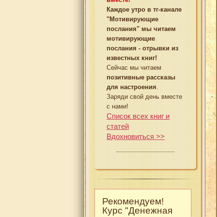
Каждое утро в тг-канале
"Мотивирующие
послания" мы читаем
мотивирующие
послания - отрывки из
известных книг!
Сейчас мы читаем
позитивные рассказы
для настроения
.
Заряди свой день вместе
с нами!
Список всех книг и
статей
Вдохновиться >>
Рекомендуем!
Курс "Денежная