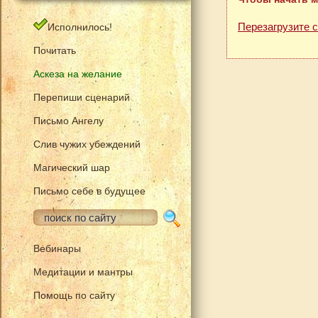
Перезагрузите 
Исполнилось!
Почитать
Аскеза на желание
Перепиши сценарий
Письмо Ангелу
Слив чужих убеждений
Магический шар
Письмо себе в будущее
Вебинары
Медитации и мантры
Помощь по сайту