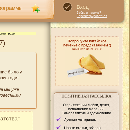
Вход
рограммы
Забыли пароль?
Зарегистрироваться
ское право
7)
Попробуйте китайское
печенье с предсказанием :)
Кликните на печенье
ание было у
роисходит
да мы уже
вновесными
ПОЗИТИВНАЯ РАССЫЛКА
О притяжении любви, денег,
исполнении желаний.
Саморазвитие и вдохновение
атства"
Лучшие материалы
Новые статьи, обзоры