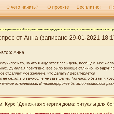
С чего начать?
О проекте
Бесплатно!
П
сть картинок на сайте скрыта, пока я не придумаю, как проверить тысячи картинок на автор
опрос от Анна (записано 29-01-2021 18:1
Автор: Анна
случилось то, на что я ищу ответ весь день, вообщем, мое жел
уках, думала я позитивно, все было вообще отлично, но вдруг п
рое отдаляет мое желание, что делать? Вера теряется
 не делать и важность не завышать. Так часто бывает, ког
желание исполнилось. В трансерфинге бы это называлось ра
! Курс "Денежная энергия дома: ритуалы для бог
енять свою жизнь, начните менять пространство вокруг себя.