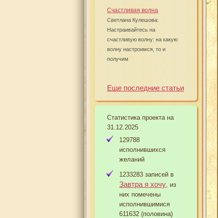
Счастливая волна
Светлана Кулешова:
Настраивайтесь на
счастливую волну: на какую
волну настроимся, то и
получим
Еще последние статьи
Статистика проекта на
31.12.2025
129788
исполнившихся
желаний
1233283 записей в
Завтра я хочу
, из
них помечены
исполнившимися
611632 (половина)