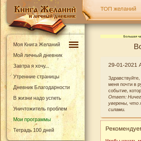
ТОП желаний
Большая ча
Моя Книга Желаний
В
Мой личный дневник
29-01-2021 
Завтра я хочу...
Утренние страницы
Здравствуйте, 
меня почти в р
Дневник Благодарности
событие, кото
Ответ: Ничего
В жизни надо успеть
уверены, что 
Уничтожитель проблем
силами.
Мои программы
Рекомендуем
Тетрадь 100 дней
Чтобы начать м