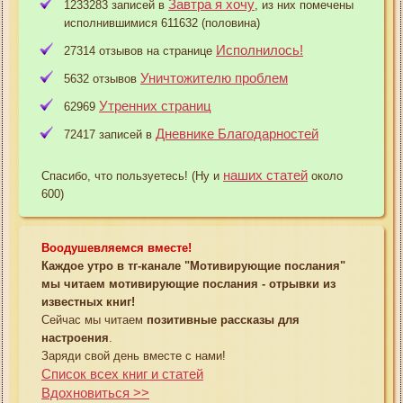
Завтра я хочу
1233283 записей в
, из них помечены
исполнившимися 611632 (половина)
Исполнилось!
27314 отзывов на странице
Уничтожителю проблем
5632 отзывов
Утренних страниц
62969
Дневнике Благодарностей
72417 записей в
наших статей
Спасибо, что пользуетесь! (Ну и
около
600)
Воодушевляемся вместе!
Каждое утро в тг-канале "Мотивирующие послания"
мы читаем мотивирующие послания - отрывки из
известных книг!
Сейчас мы читаем
позитивные рассказы для
настроения
.
Заряди свой день вместе с нами!
Список всех книг и статей
Вдохновиться >>