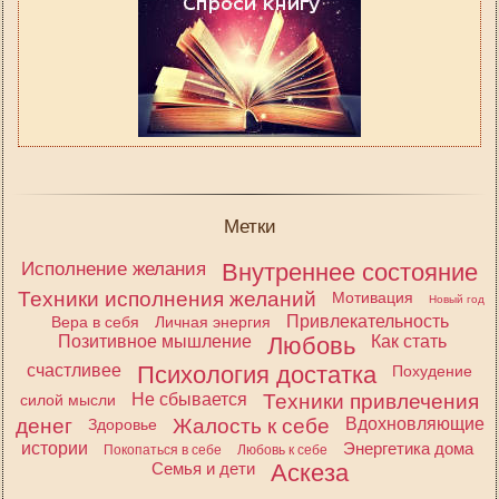
Метки
Исполнение желания
Внутреннее состояние
Техники исполнения желаний
Мотивация
Новый год
Привлекательность
Вера в себя
Личная энергия
Позитивное мышление
Любовь
Как стать
счастливее
Психология достатка
Похудение
Не сбывается
Техники привлечения
силой мысли
денег
Жалость к себе
Вдохновляющие
Здоровье
истории
Энергетика дома
Покопаться в себе
Любовь к себе
Семья и дети
Аскеза