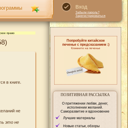
Вход
рограммы
Забыли пароль?
Зарегистрироваться
ское право
58)
Попробуйте китайское
печенье с предсказанием :)
Кликните на печенье
ся в книге.
ПОЗИТИВНАЯ РАССЫЛКА
О притяжении любви, денег,
исполнении желаний.
желаний не
Саморазвитие и вдохновение
Лучшие материалы
ть это не
Новые статьи, обзоры