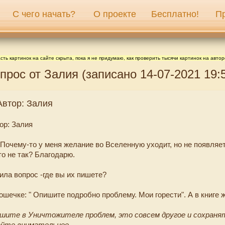
С чего начать?
О проекте
Бесплатно!
П
сть картинок на сайте скрыта, пока я не придумаю, как проверить тысячи картинок на автор
прос от Залия (записано 14-07-2021 19:
Автор: Залия
ор: Залия
Почему-то у меня желание во Вселенную уходит, но не появляет
то не так? Благодарю.
ила вопрос -где вы их пишете?
ошечке: " Опишите подробно проблему. Мои горести". А в книге 
шите в Уничтожителе проблем, это совсем другое и сохраня
айте внимательнее.