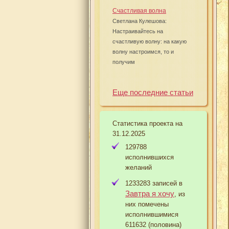
Счастливая волна
Светлана Кулешова:
Настраивайтесь на
счастливую волну: на какую
волну настроимся, то и
получим
Еще последние статьи
Статистика проекта на
31.12.2025
129788
исполнившихся
желаний
1233283 записей в
Завтра я хочу
, из
них помечены
исполнившимися
611632 (половина)