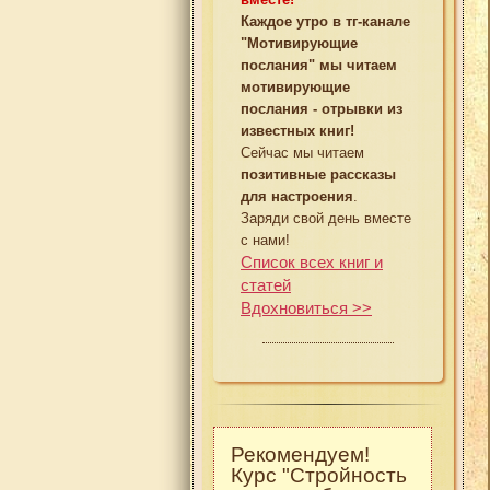
Каждое утро в тг-канале
"Мотивирующие
послания" мы читаем
мотивирующие
послания - отрывки из
известных книг!
Сейчас мы читаем
позитивные рассказы
для настроения
.
Заряди свой день вместе
с нами!
Список всех книг и
статей
Вдохновиться >>
Рекомендуем!
Курс "Стройность