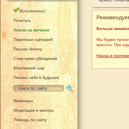
Исполнилось!
Рекомендуем
Почитать
Больше никаког
Аскеза на желание
Перепиши сценарий
Мы будем прокач
красоты. Про ед
Письмо Ангелу
Наука и эзотери
Слив чужих убеждений
Магический шар
Письмо себе в будущее
Вебинары
Медитации и мантры
Помощь по сайту