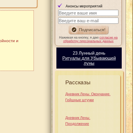
Анонсы мероприятий
Нажимая на кнопку, я даю
согласие на
ойности и
обработку персональных данных
23 Лунный день
Ритуалы для Убывающей
луны
Рассказы
Дневник Лены. Окончание.
Гейшные штучки
Дневник Лены.
Продолжение