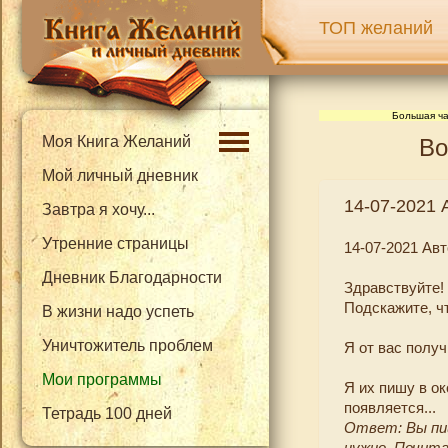
ТОП желаний
Большая ча
Моя Книга Желаний
Во
Мой личный дневник
14-07-2021 
Завтра я хочу...
Утренние страницы
14-07-2021 Авт
Дневник Благодарности
Здравствуйте! 
Подскажите, ч
В жизни надо успеть
Уничтожитель проблем
Я от вас получ
Мои программы
Я их пишу в ок
появляется...
Тетрадь 100 дней
Ответ: Вы пи
нужно. Почит