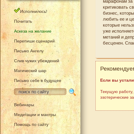
марафонам за 
критиковать с
Исполнилось!
бизнес, котор
любить ее и ц
Почитать
которые нельз
уже исполняетс
Аскеза на желание
метаний и деп
Перепиши сценарий
бесценен. Спа
Письмо Ангелу
Слив чужих убеждений
Рекомендуем
Магический шар
Если вы устали
Письмо себе в будущее
Текущую работу,
эзотерические з
Вебинары
Медитации и мантры
Помощь по сайту