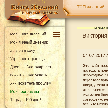
ТОП желаний
Большая ча
Моя Книга Желаний
Виктория
Мой личный дневник
Завтра я хочу...
04-07-2017 
Утренние страницы
Этот сайт про
Дневник Благодарности
посещала трени
В жизни надо успеть
необходимо. Я
перестала чув
Уничтожитель проблем
люди, у меня н
отношения мен
Мои программы
моя жизнь была
совершенно не
Тетрадь 100 дней
все, что можно