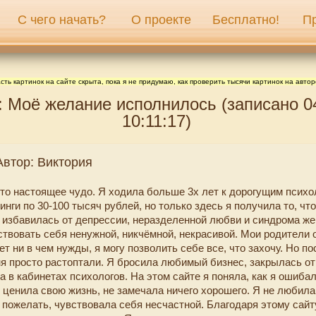
С чего начать?
О проекте
Бесплатно!
П
сть картинок на сайте скрыта, пока я не придумаю, как проверить тысячи картинок на автор
: Моё желание исполнилось (записано 0
10:11:17)
Автор: Виктория
сто настоящее чудо. Я ходила больше 3х лет к дорогущим психо
нги по 30-100 тысяч рублей, но только здесь я получила то, чт
 избавилась от депрессии, неразделенной любви и синдрома же
ствовать себя ненужной, никчёмной, некрасивой. Мои родители 
ет ни в чем нужды, я могу позволить себе все, что захочу. Но п
я просто растоптали. Я бросила любимый бизнес, закрылась от 
 в кабинетах психологов. На этом сайте я поняла, как я ошибал
 ценила свою жизнь, не замечала ничего хорошего. Я не любила
 пожелать, чувствовала себя несчастной. Благодаря этому сайт