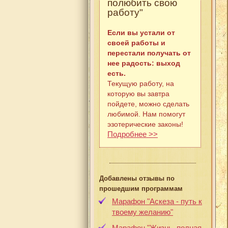
полюбить свою
работу"
Если вы устали от
своей работы и
перестали получать от
нее радость: выход
есть.
Текущую работу, на
которую вы завтра
пойдете, можно сделать
любимой. Нам помогут
эзотерические законы!
Подробнее >>
Добавлены отзывы по
прошедшим программам
Марафон "Аскеза - путь к
твоему желанию"
Марафон "Жизнь, полная