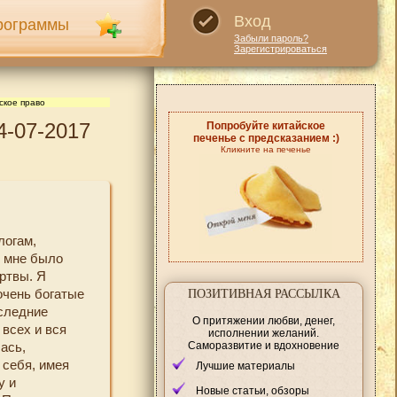
Вход
рограммы
Забыли пароль?
Зарегистрироваться
ское право
4-07-2017
Попробуйте китайское
печенье с предсказанием :)
Кликните на печенье
логам,
о мне было
ртвы. Я
очень богатые
ПОЗИТИВНАЯ РАССЫЛКА
оследние
О притяжении любви, денег,
всех и вся
исполнении желаний.
Саморазвитие и вдохновение
ась,
 себя, имея
Лучшие материалы
у и
Новые статьи, обзоры