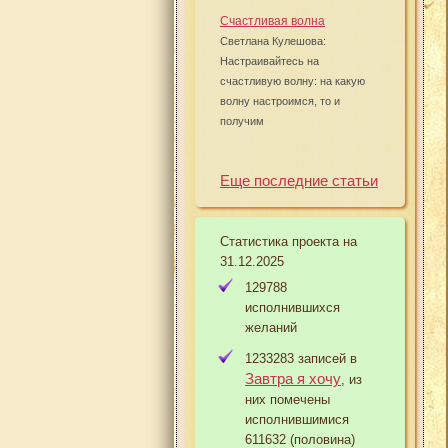
Счастливая волна
Светлана Кулешова:
Настраивайтесь на
счастливую волну: на какую
волну настроимся, то и
получим
Еще последние статьи
Статистика проекта на
31.12.2025
129788
исполнившихся
желаний
1233283 записей в
Завтра я хочу
, из
них помечены
исполнившимися
611632 (половина)