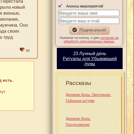
. Перестала
Анонсы мероприятий
крыла новый
я жизнью,
 желания,
 мужчина. Оно
ода своих
ш труд
Нажимая на кнопку, я даю
согласие на
обработку персональных данных
80
23 Лунный день
Ритуалы для Убывающей
луны
 есть.
Рассказы
гут
Дневник Лены. Окончание.
Гейшные штучки
Дневник Лены.
Продолжение