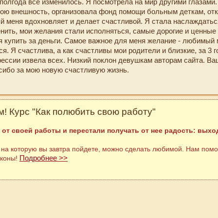
полгода все изменилось. Я посмотрела на мир другими глазами
вою внешность, организовала фонд помощи больным деткам, от
ый меня вдохновляет и делает счастливой. Я стала наслаждатьс
енить, мои желания стали исполняться, самые дорогие и ценные
я купить за деньги. Самое важное для меня желание - любимый
я. Я счастлива, а как счастливы мои родители и близкие, за 3 г
рессии извела всех. Низкий поклон девушкам авторам сайта. Ва
сибо за мою новую счастливую жизнь.
! Курс "Как полюбить свою работу"
 от своей работы и перестали получать от нее радость: выход
 на которую вы завтра пойдете, можно сделать любимой. Нам помо
Подробнее >>
аконы!