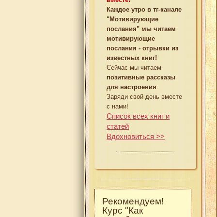
Каждое утро в тг-канале
"Мотивирующие
послания" мы читаем
мотивирующие
послания - отрывки из
известных книг!
Сейчас мы читаем
позитивные рассказы
для настроения
.
Заряди свой день вместе
с нами!
Список всех книг и
статей
Вдохновиться >>
Рекомендуем!
Курс "Как