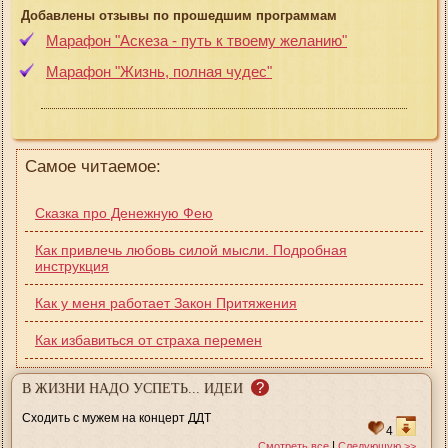
Добавлены отзывы по прошедшим программам
Марафон "Аскеза - путь к твоему желанию"
Марафон "Жизнь, полная чудес"
Самое читаемое:
Сказка про Денежную Фею
Как привлечь любовь силой мысли. Подробная
инструкция
Как у меня работает Закон Притяжения
Как избавиться от страха перемен
?
В ЖИЗНИ НАДО УСПЕТЬ... ИДЕИ
Сходить с мужем на концерт ДДТ
4
|
Смотреть все
Следующую >>