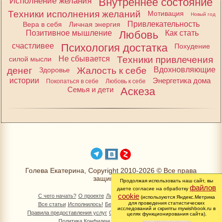
Исполнение желания
Внутреннее состояние
Техники исполнения желаний
Мотивация
Новый год
Привлекательность
Вера в себя
Личная энергия
Позитивное мышление
Любовь
Как стать
счастливее
Психология достатка
Похудение
Не сбывается
Техники привлечения
силой мысли
денег
Жалость к себе
Вдохновляющие
Здоровье
истории
Энергетика дома
Покопаться в себе
Любовь к себе
Семья и дети
Аскеза
Голева Екатерина, Copyright 2010-2026 © Все права
защищены
Продолжая использовать наш сайт, вы
файлов
даете согласие на обработку
cookie
С чего начать?
О проекте
Личный раздел
Книга Желаний
(используются Яндекс.Метрика
для проведения статистических
Все статьи
Исполнилось!
Бесплатно!
Изменимся вместе
исследований и скрипты mywishbook.ru в
Правила предоставления услуг
Обработка персональных данных
целях функционирования сайта).
Политика Конфиденциальности
Контакты