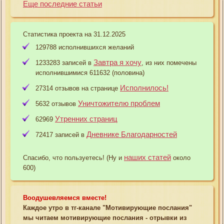
Еще последние статьи
Статистика проекта на 31.12.2025
129788 исполнившихся желаний
Завтра я хочу
1233283 записей в
, из них помечены
исполнившимися 611632 (половина)
Исполнилось!
27314 отзывов на странице
Уничтожителю проблем
5632 отзывов
Утренних страниц
62969
Дневнике Благодарностей
72417 записей в
наших статей
Спасибо, что пользуетесь! (Ну и
около
600)
Воодушевляемся вместе!
Каждое утро в тг-канале "Мотивирующие послания"
мы читаем мотивирующие послания - отрывки из