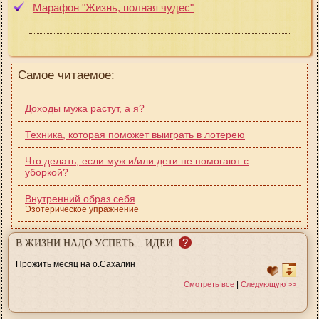
Марафон "Жизнь, полная чудес"
Самое читаемое:
Доходы мужа растут, а я?
Техника, которая поможет выиграть в лотерею
Что делать, если муж и/или дети не помогают с
уборкой?
Внутренний образ себя
Эзотерическое упражнение
?
В ЖИЗНИ НАДО УСПЕТЬ... ИДЕИ
Прожить месяц на о.Сахалин
|
Смотреть все
Следующую >>