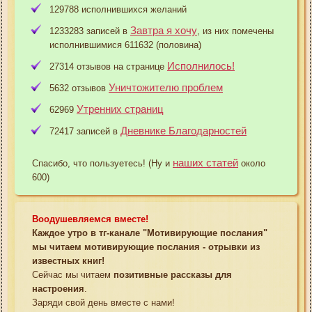
129788 исполнившихся желаний
Завтра я хочу
1233283 записей в
, из них помечены
исполнившимися 611632 (половина)
Исполнилось!
27314 отзывов на странице
Уничтожителю проблем
5632 отзывов
Утренних страниц
62969
Дневнике Благодарностей
72417 записей в
наших статей
Спасибо, что пользуетесь! (Ну и
около
600)
Воодушевляемся вместе!
Каждое утро в тг-канале "Мотивирующие послания"
мы читаем мотивирующие послания - отрывки из
известных книг!
Сейчас мы читаем
позитивные рассказы для
настроения
.
Заряди свой день вместе с нами!