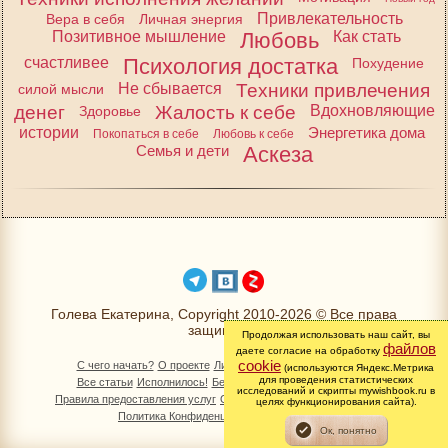
Привлекательность
Вера в себя
Личная энергия
Позитивное мышление
Любовь
Как стать
счастливее
Психология достатка
Похудение
Не сбывается
Техники привлечения
силой мысли
денег
Жалость к себе
Вдохновляющие
Здоровье
истории
Энергетика дома
Покопаться в себе
Любовь к себе
Семья и дети
Аскеза
Голева Екатерина, Copyright 2010-2026 © Все права
защищены
Продолжая использовать наш сайт, вы
файлов
даете согласие на обработку
cookie
С чего начать?
О проекте
Личный раздел
Книга Желаний
(используются Яндекс.Метрика
для проведения статистических
Все статьи
Исполнилось!
Бесплатно!
Изменимся вместе
исследований и скрипты mywishbook.ru в
Правила предоставления услуг
Обработка персональных данных
целях функционирования сайта).
Политика Конфиденциальности
Контакты