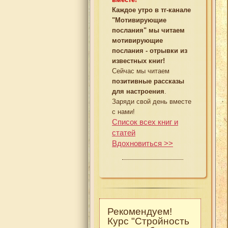
Каждое утро в тг-канале
"Мотивирующие
послания" мы читаем
мотивирующие
послания - отрывки из
известных книг!
Сейчас мы читаем
позитивные рассказы
для настроения
.
Заряди свой день вместе
с нами!
Список всех книг и
статей
Вдохновиться >>
Рекомендуем!
Курс "Стройность