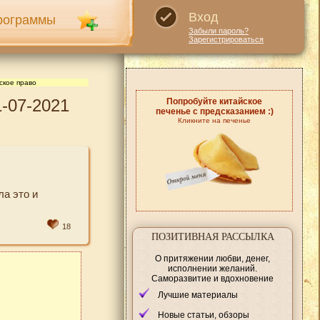
Вход
рограммы
Забыли пароль?
Зарегистрироваться
ское право
-07-2021
Попробуйте китайское
печенье с предсказанием :)
Кликните на печенье
а это и
18
ПОЗИТИВНАЯ РАССЫЛКА
О притяжении любви, денег,
исполнении желаний.
Саморазвитие и вдохновение
Лучшие материалы
Новые статьи, обзоры