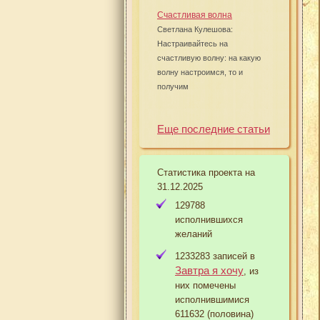
Счастливая волна
Светлана Кулешова:
Настраивайтесь на
счастливую волну: на какую
волну настроимся, то и
получим
Еще последние статьи
Статистика проекта на
31.12.2025
129788
исполнившихся
желаний
1233283 записей в
Завтра я хочу
, из
них помечены
исполнившимися
611632 (половина)