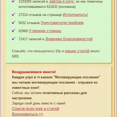
Завтра я хочу
1233283 записей в
, из них помечены
исполнившимися 611632 (половина)
Исполнилось!
27314 отзывов на странице
Уничтожителю проблем
5632 отзывов
Утренних страниц
62969
Дневнике Благодарностей
72417 записей в
наших статей
Спасибо, что пользуетесь! (Ну и
около
600)
Воодушевляемся вместе!
Каждое утро в тг-канале "Мотивирующие послания"
мы читаем мотивирующие послания - отрывки из
известных книг!
Сейчас мы читаем
позитивные рассказы для
настроения
.
Заряди свой день вместе с нами!
Список всех книг и статей
Вдохновиться >>