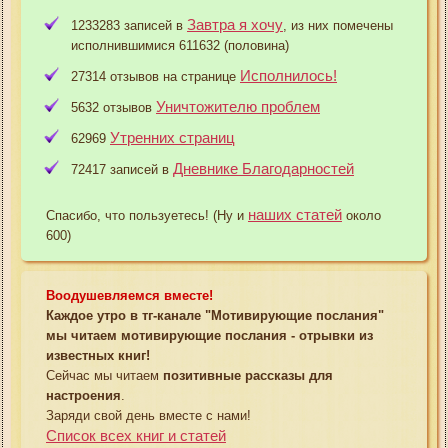
Завтра я хочу
1233283 записей в
, из них помечены
исполнившимися 611632 (половина)
Исполнилось!
27314 отзывов на странице
Уничтожителю проблем
5632 отзывов
Утренних страниц
62969
Дневнике Благодарностей
72417 записей в
наших статей
Спасибо, что пользуетесь! (Ну и
около
600)
Воодушевляемся вместе!
Каждое утро в тг-канале "Мотивирующие послания"
мы читаем мотивирующие послания - отрывки из
известных книг!
Сейчас мы читаем
позитивные рассказы для
настроения
.
Заряди свой день вместе с нами!
Список всех книг и статей