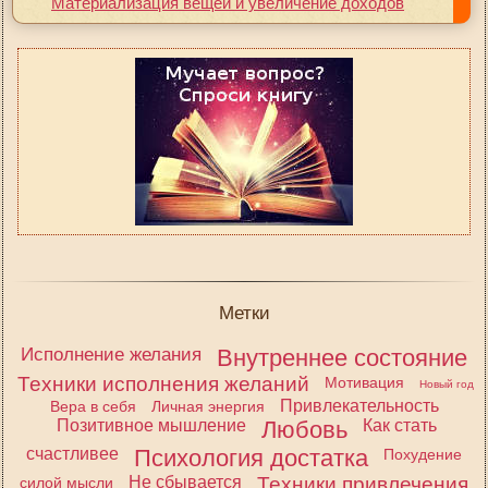
Материализация вещей и увеличение доходов
Метки
Исполнение желания
Внутреннее состояние
Техники исполнения желаний
Мотивация
Новый год
Привлекательность
Вера в себя
Личная энергия
Позитивное мышление
Любовь
Как стать
счастливее
Психология достатка
Похудение
Не сбывается
Техники привлечения
силой мысли