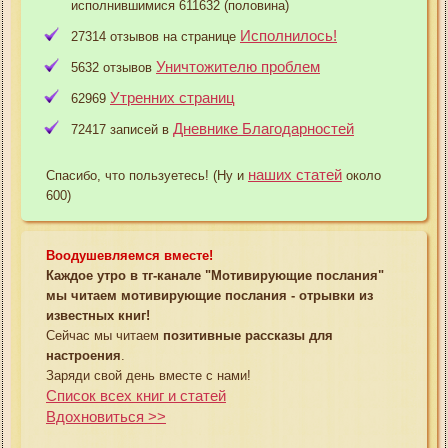
исполнившимися 611632 (половина)
Исполнилось!
27314 отзывов на странице
Уничтожителю проблем
5632 отзывов
Утренних страниц
62969
Дневнике Благодарностей
72417 записей в
наших статей
Спасибо, что пользуетесь! (Ну и
около
600)
Воодушевляемся вместе!
Каждое утро в тг-канале "Мотивирующие послания"
мы читаем мотивирующие послания - отрывки из
известных книг!
Сейчас мы читаем
позитивные рассказы для
настроения
.
Заряди свой день вместе с нами!
Список всех книг и статей
Вдохновиться >>