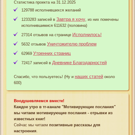
Статистика проекта на 31.12.2025
129788 исполнившихся желаний
Завтра я хочу
1233283 записей в
, из них помечены
исполнившимися 611632 (половина)
Исполнилось!
27314 отзывов на странице
Уничтожителю проблем
5632 отзывов
Утренних страниц
62969
Дневнике Благодарностей
72417 записей в
наших статей
Спасибо, что пользуетесь! (Ну и
около
600)
Воодушевляемся вместе!
Каждое утро в тг-канале "Мотивирующие послания"
мы читаем мотивирующие послания - отрывки из
известных книг!
Сейчас мы читаем
позитивные рассказы для
настроения
.