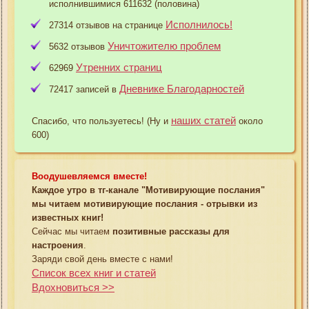
исполнившимися 611632 (половина)
Исполнилось!
27314 отзывов на странице
Уничтожителю проблем
5632 отзывов
Утренних страниц
62969
Дневнике Благодарностей
72417 записей в
наших статей
Спасибо, что пользуетесь! (Ну и
около
600)
Воодушевляемся вместе!
Каждое утро в тг-канале "Мотивирующие послания"
мы читаем мотивирующие послания - отрывки из
известных книг!
Сейчас мы читаем
позитивные рассказы для
настроения
.
Заряди свой день вместе с нами!
Список всех книг и статей
Вдохновиться >>