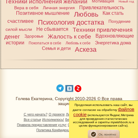
Техники исполнения желаний
Мотивация
Новый год
Привлекательность
Вера в себя
Личная энергия
Позитивное мышление
Любовь
Как стать
счастливее
Психология достатка
Похудение
Не сбывается
Техники привлечения
силой мысли
денег
Жалость к себе
Вдохновляющие
Здоровье
истории
Энергетика дома
Покопаться в себе
Любовь к себе
Семья и дети
Аскеза
Голева Екатерина, Copyright 2010-2026 © Все права
защищены
Продолжая использовать наш сайт, вы
файлов
даете согласие на обработку
cookie
С чего начать?
О проекте
Личный раздел
Книга Желаний
(используются Яндекс.Метрика
для проведения статистических
Все статьи
Исполнилось!
Бесплатно!
Изменимся вместе
исследований и скрипты mywishbook.ru в
Правила предоставления услуг
Обработка персональных данных
целях функционирования сайта).
Политика Конфиденциальности
Контакты