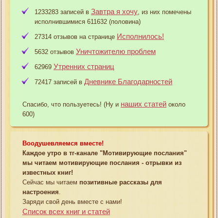
Завтра я хочу
1233283 записей в
, из них помечены
исполнившимися 611632 (половина)
Исполнилось!
27314 отзывов на странице
Уничтожителю проблем
5632 отзывов
Утренних страниц
62969
Дневнике Благодарностей
72417 записей в
наших статей
Спасибо, что пользуетесь! (Ну и
около
600)
Воодушевляемся вместе!
Каждое утро в тг-канале "Мотивирующие послания"
мы читаем мотивирующие послания - отрывки из
известных книг!
Сейчас мы читаем
позитивные рассказы для
настроения
.
Заряди свой день вместе с нами!
Список всех книг и статей