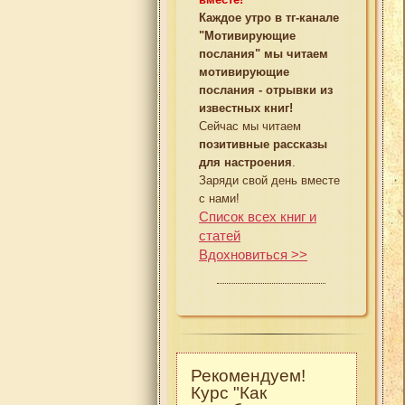
Каждое утро в тг-канале
"Мотивирующие
послания" мы читаем
мотивирующие
послания - отрывки из
известных книг!
Сейчас мы читаем
позитивные рассказы
для настроения
.
Заряди свой день вместе
с нами!
Список всех книг и
статей
Вдохновиться >>
Рекомендуем!
Курс "Как