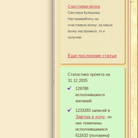
Счастливая волна
Светлана Кулешова:
Настраивайтесь на
счастливую волну: на какую
волну настроимся, то и
получим
Еще последние статьи
Статистика проекта на
31.12.2025
129788
исполнившихся
желаний
1233283 записей в
Завтра я хочу
, из
них помечены
исполнившимися
611632 (половина)