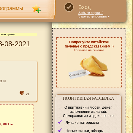
Вход
рограммы
Забыли пароль?
Зарегистрироваться
ское право
3-08-2021
Попробуйте китайское
печенье с предсказанием :)
Кликните на печенье
о и
21
ПОЗИТИВНАЯ РАССЫЛКА
О притяжении любви, денег,
исполнении желаний.
Саморазвитие и вдохновение
Лучшие материалы
 есть.
Новые статьи, обзоры