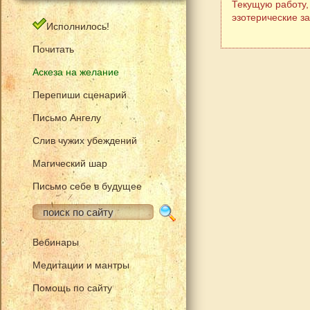
Текущую работу,
эзотерические з
Исполнилось!
Почитать
Аскеза на желание
Перепиши сценарий
Письмо Ангелу
Слив чужих убеждений
Магический шар
Письмо себе в будущее
Вебинары
Медитации и мантры
Помощь по сайту