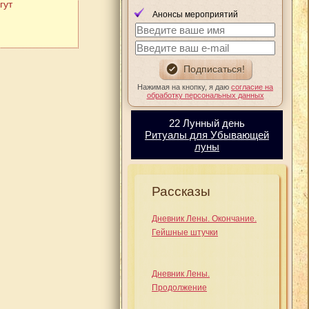
гут
Анонсы мероприятий
Нажимая на кнопку, я даю
согласие на
обработку персональных данных
22 Лунный день
Ритуалы для Убывающей
луны
Рассказы
Дневник Лены. Окончание.
Гейшные штучки
Дневник Лены.
Продолжение