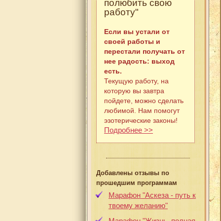
полюбить свою
работу"
Если вы устали от
своей работы и
перестали получать от
нее радость: выход
есть.
Текущую работу, на
которую вы завтра
пойдете, можно сделать
любимой. Нам помогут
эзотерические законы!
Подробнее >>
Добавлены отзывы по
прошедшим программам
Марафон "Аскеза - путь к
твоему желанию"
Марафон "Жизнь, полная