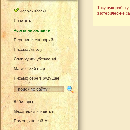
Текущую работу,
Исполнилось!
эзотерические з
Почитать
Аскеза на желание
Перепиши сценарий
Письмо Ангелу
Слив чужих убеждений
Магический шар
Письмо себе в будущее
Вебинары
Медитации и мантры
Помощь по сайту