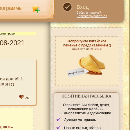
Вход
рограммы
Забыли пароль?
Зарегистрироваться
ское право
08-2021
Попробуйте китайское
печенье с предсказанием :)
Кликните на печенье
и долги!!!!
!! ЭТО
ПОЗИТИВНАЯ РАССЫЛКА
26
О притяжении любви, денег,
исполнении желаний.
Саморазвитие и вдохновение
Лучшие материалы
 есть.
Новые статьи, обзоры