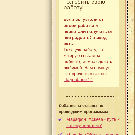
полюбить свою
работу"
Если вы устали от
своей работы и
перестали получать от
нее радость: выход
есть.
Текущую работу, на
которую вы завтра
пойдете, можно сделать
любимой. Нам помогут
эзотерические законы!
Подробнее >>
Добавлены отзывы по
прошедшим программам
Марафон "Аскеза - путь к
твоему желанию"
Марафон "Жизнь, полная