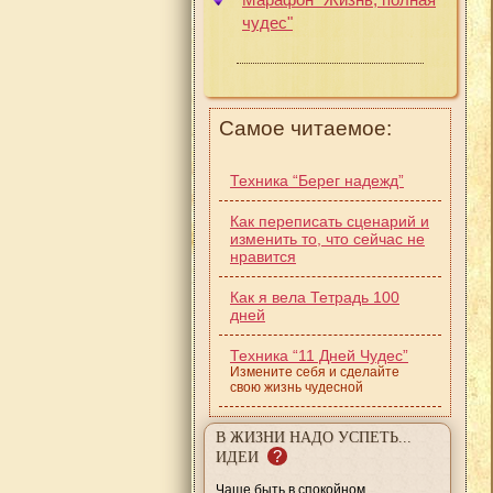
чудес"
Самое читаемое:
Техника “Берег надежд”
Как переписать сценарий и
изменить то, что сейчас не
нравится
Как я вела Тетрадь 100
дней
Техника “11 Дней Чудес”
Измените себя и сделайте
свою жизнь чудесной
В ЖИЗНИ НАДО УСПЕТЬ...
?
ИДЕИ
Чаще быть в спокойном