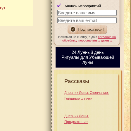
Анонсы мероприятий
гут
Нажимая на кнопку, я даю
согласие на
обработку персональных данных
24 Лунный день
Ритуалы для Убывающей
луны
Рассказы
Дневник Лены. Окончание.
Гейшные штучки
Дневник Лены.
Продолжение