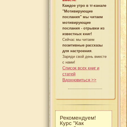
Каждое утро в тг-канале
"Мотивирующие
послания" мы читаем
мотивирующие
послания - отрывки из
известных книг!
Сейчас мы читаем
позитивные рассказы
для настроения
.
Заряди свой день вместе
с нами!
Список всех книг и
статей
Вдохновиться >>
Рекомендуем!
Курс "Как