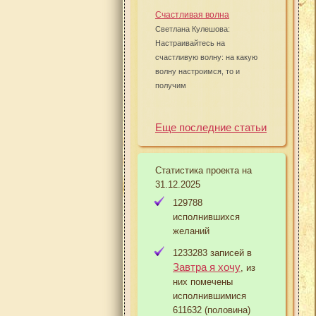
Счастливая волна
Светлана Кулешова:
Настраивайтесь на
счастливую волну: на какую
волну настроимся, то и
получим
Еще последние статьи
Статистика проекта на
31.12.2025
129788
исполнившихся
желаний
1233283 записей в
Завтра я хочу
, из
них помечены
исполнившимися
611632 (половина)