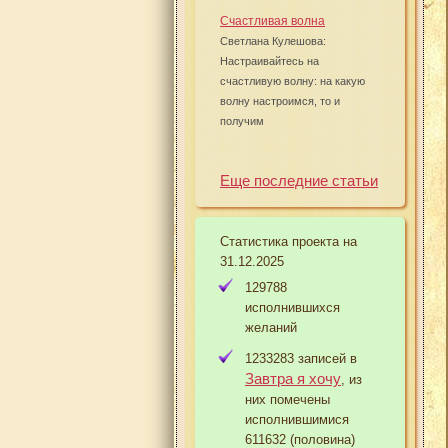
Счастливая волна
Светлана Кулешова:
Настраивайтесь на
счастливую волну: на какую
волну настроимся, то и
получим
Еще последние статьи
Статистика проекта на
31.12.2025
129788
исполнившихся
желаний
1233283 записей в
Завтра я хочу
, из
них помечены
исполнившимися
611632 (половина)