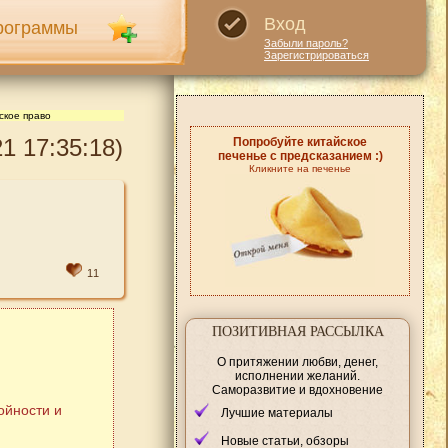
Вход
рограммы
Забыли пароль?
Зарегистрироваться
ское право
1 17:35:18)
Попробуйте китайское
печенье с предсказанием :)
Кликните на печенье
11
ПОЗИТИВНАЯ РАССЫЛКА
О притяжении любви, денег,
исполнении желаний.
Саморазвитие и вдохновение
ойности и
Лучшие материалы
Новые статьи, обзоры