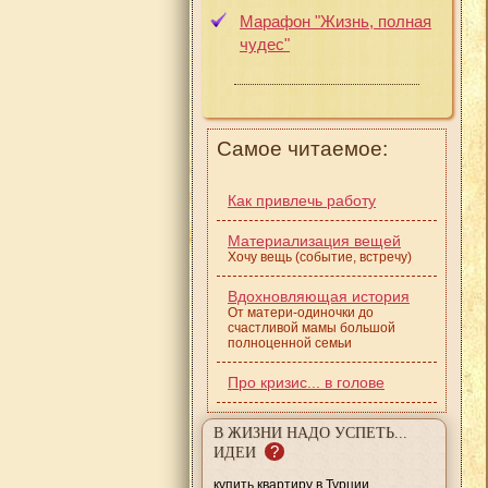
Марафон "Жизнь, полная
чудес"
Самое читаемое:
Как привлечь работу
Материализация вещей
Хочу вещь (событие, встречу)
Вдохновляющая история
От матери-одиночки до
счастливой мамы большой
полноценной семьи
Про кризис... в голове
В ЖИЗНИ НАДО УСПЕТЬ...
?
ИДЕИ
купить квартиру в Турции