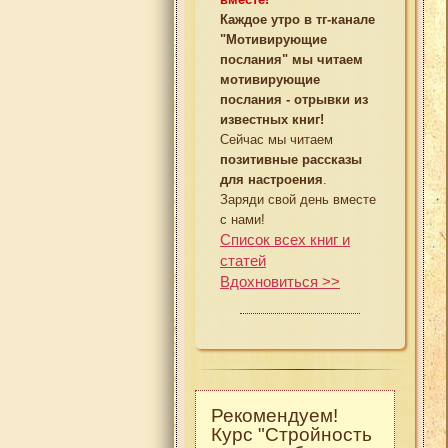
Каждое утро в тг-канале
"Мотивирующие
послания" мы читаем
мотивирующие
послания - отрывки из
известных книг!
Сейчас мы читаем
позитивные рассказы
для настроения
.
Заряди свой день вместе
с нами!
Список всех книг и
статей
Вдохновиться >>
Рекомендуем!
Курс "Стройность