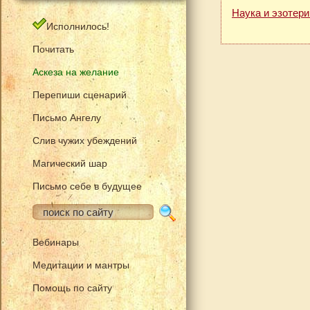
Наука и эзотери
Исполнилось!
Почитать
Аскеза на желание
Перепиши сценарий
Письмо Ангелу
Слив чужих убеждений
Магический шар
Письмо себе в будущее
Вебинары
Медитации и мантры
Помощь по сайту