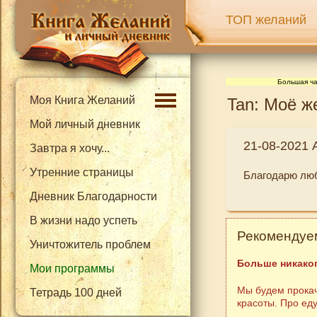
ТОП желаний
Большая ча
Моя Книга Желаний
Tan: Моё ж
Мой личный дневник
21-08-2021 
Завтра я хочу...
Утренние страницы
Благодарю люб
Дневник Благодарности
В жизни надо успеть
Рекомендуем
Уничтожитель проблем
Больше никаког
Мои программы
Мы будем прокач
Тетрадь 100 дней
красоты. Про ед