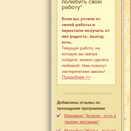
полюбить свою
работу"
Если вы устали от
своей работы и
перестали получать от
нее радость: выход
есть.
Текущую работу, на
которую вы завтра
пойдете, можно сделать
любимой. Нам помогут
эзотерические законы!
Подробнее >>
Добавлены отзывы по
прошедшим программам
Марафон "Аскеза - путь к
твоему желанию"
Марафон "Жизнь, полная