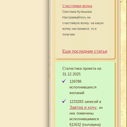
Счастливая волна
Светлана Кулешова:
Настраивайтесь на
счастливую волну: на какую
волну настроимся, то и
получим
Еще последние статьи
Статистика проекта на
31.12.2025
129788
исполнившихся
желаний
1233283 записей в
Завтра я хочу
, из
них помечены
исполнившимися
611632 (половина)