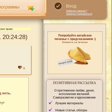
Вход
рограммы
Забыли пароль?
Зарегистрироваться
ское право
 20:24:28)
Попробуйте китайское
печенье с предсказанием :)
Кликните на печенье
9
ПОЗИТИВНАЯ РАССЫЛКА
О притяжении любви, денег,
 есть.
исполнении желаний.
Саморазвитие и вдохновение
гут
Лучшие материалы
Новые статьи, обзоры