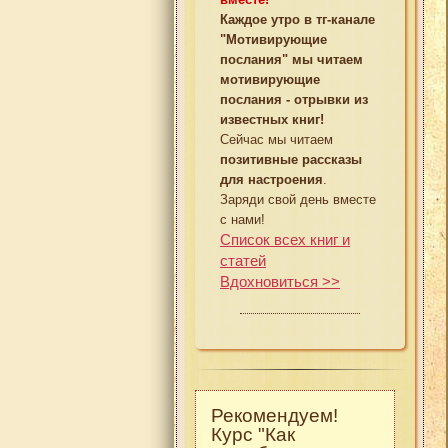
Каждое утро в тг-канале
"Мотивирующие
послания" мы читаем
мотивирующие
послания - отрывки из
известных книг!
Сейчас мы читаем
позитивные рассказы
для настроения
.
Заряди свой день вместе
с нами!
Список всех книг и
статей
Вдохновиться >>
Рекомендуем!
Курс "Как