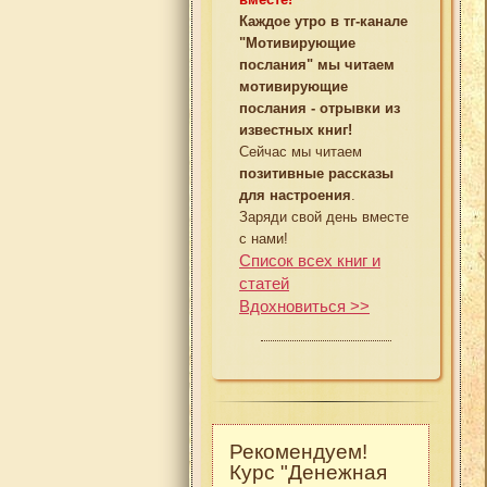
Каждое утро в тг-канале
"Мотивирующие
послания" мы читаем
мотивирующие
послания - отрывки из
известных книг!
Сейчас мы читаем
позитивные рассказы
для настроения
.
Заряди свой день вместе
с нами!
Список всех книг и
статей
Вдохновиться >>
Рекомендуем!
Курс "Денежная