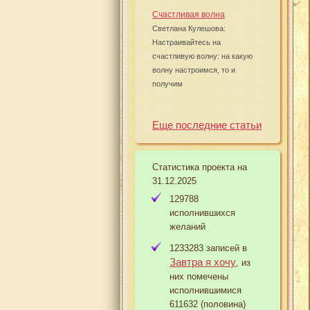
Счастливая волна
Светлана Кулешова:
Настраивайтесь на
счастливую волну: на какую
волну настроимся, то и
получим
Еще последние статьи
Статистика проекта на
31.12.2025
129788
исполнившихся
желаний
1233283 записей в
Завтра я хочу
, из
них помечены
исполнившимися
611632 (половина)