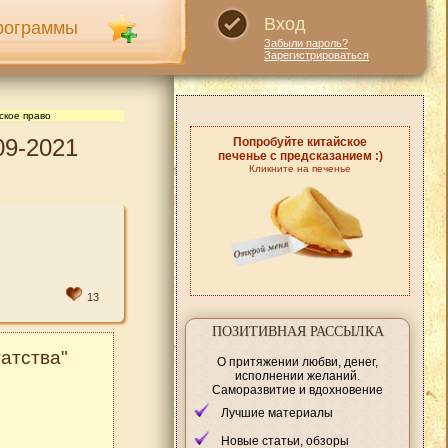
Вход
рограммы
Забыли пароль?
Зарегистрироваться
ское право
09-2021
Попробуйте китайское
печенье с предсказанием :)
Кликните на печенье
13
ПОЗИТИВНАЯ РАССЫЛКА
атства"
О притяжении любви, денег,
исполнении желаний.
Саморазвитие и вдохновение
Лучшие материалы
Новые статьи, обзоры