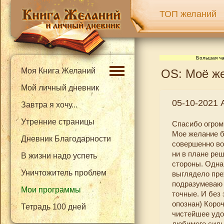
ТОП желаний
Большая ча
Моя Книга Желаний
OS: Моё же
Мой личный дневник
05-10-2021 
Завтра я хочу...
Утренние страницы
Спасибо огром
Мое желание бы
Дневник Благодарности
совершенно во
ни в плане реш
В жизни надо успеть
стороны. Однак
Уничтожитель проблем
выглядело пре
подразумеваю 
Мои программы
точные. И без 
опознан) Коро
Тетрадь 100 дней
чистейшее удо
любимого силь