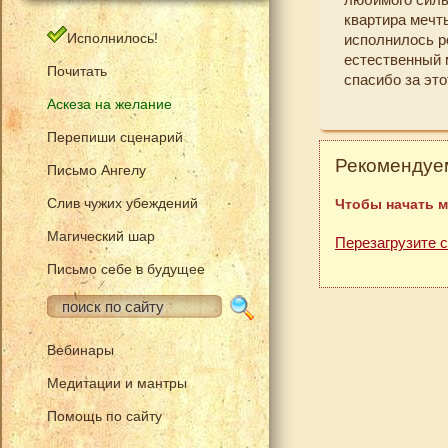
квартира мечты
Исполнилось!
исполнилось ро
естественный 
Почитать
спасибо за этот
Аскеза на желание
Перепиши сценарий
Рекомендуем
Письмо Ангелу
Слив чужих убеждений
Чтобы начать м
Магический шар
Перезагрузите 
Письмо себе в будущее
Вебинары
Медитации и мантры
Помощь по сайту