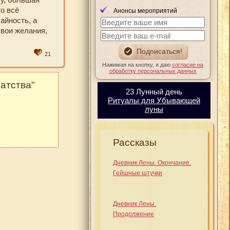
то всё
Анонсы мероприятий
айность, а
свои желания,
21
Нажимая на кнопку, я даю
согласие на
обработку персональных данных
атства"
23 Лунный день
Ритуалы для Убывающей
луны
Рассказы
Дневник Лены. Окончание.
Гейшные штучки
Дневник Лены.
Продолжение