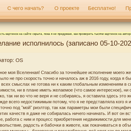
С чего начать?
О проекте
Бесплатно!
П
сть картинок на сайте скрыта, пока я не придумаю, как проверить тысячи картинок на автор
лание исполнилось (записано 05-10-202
Автор: OS
ное моя Вселенная! Спасибо за точнейшее исполнение моего же
ло не про скорость точно и началось аж в 2016 году, когда я б
 всех смыслах не готова ни к каким глобальным изменениям в с
имости, ни в плане иметь желаемое (что самое интересное), ни
о, так ни во что не веря и не собираясь, я оставила здесь это 
жде всего недостижимым потому, что я не представляла кого я и
точно под "мой" риэлтор, так как параметры мои были специфи
этих качеств я даже не собиралась ничего начинать. И вот он вс
че, работа с ним и процесс приобретения недвижимости для мен
вольствие, радость и бабочки в животе, как покачиваться в объ
ного мужчины - безопасно и расслабленно, всё идет как по мас