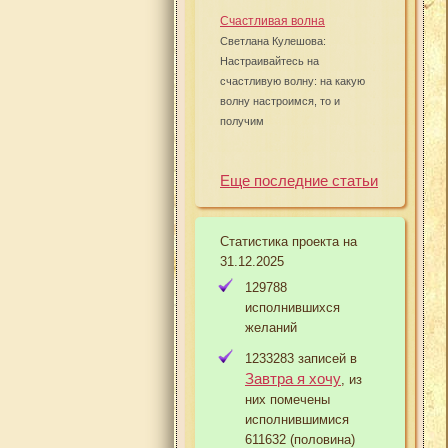
Счастливая волна
Светлана Кулешова:
Настраивайтесь на
счастливую волну: на какую
волну настроимся, то и
получим
Еще последние статьи
Статистика проекта на
31.12.2025
129788
исполнившихся
желаний
1233283 записей в
Завтра я хочу
, из
них помечены
исполнившимися
611632 (половина)