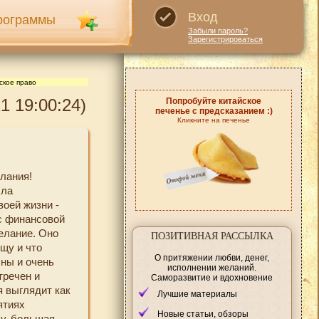
Вход
рограммы
Забыли пароль?
Зарегистрироваться
ское право
1 19:00:24)
Попробуйте китайское
печенье с предсказанием :)
Кликните на печенье
лания!
ыла
воей жизни -
 с финансовой
желание. Оно
ПОЗИТИВНАЯ РАССЫЛКА
щу и что
О притяжении любви, денег,
чны и очень
исполнении желаний.
тречен и
Саморазвитие и вдохновение
я выглядит как
Лучшие материалы
ятиях
Новые статьи, обзоры
лу, большая