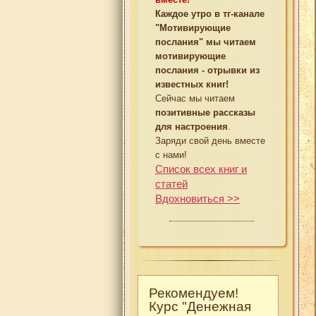
Каждое утро в тг-канале
"Мотивирующие
послания" мы читаем
мотивирующие
послания - отрывки из
известных книг!
Сейчас мы читаем
позитивные рассказы
для настроения
.
Заряди свой день вместе
с нами!
Список всех книг и
статей
Вдохновиться >>
Рекомендуем!
Курс "Денежная