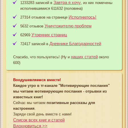
Завтра я хочу
1233283 записей в
, из них помечены
исполнившимися 611632 (половина)
Исполнилось!
27314 отзывов на странице
Уничтожителю проблем
5632 отзывов
Утренних страниц
62969
Дневнике Благодарностей
72417 записей в
наших статей
Спасибо, что пользуетесь! (Ну и
около
600)
Воодушевляемся вместе!
Каждое утро в тг-канале "Мотивирующие послания"
мы читаем мотивирующие послания - отрывки из
известных книг!
Сейчас мы читаем
позитивные рассказы для
настроения
.
Заряди свой день вместе с нами!
Список всех книг и статей
Вдохновиться >>