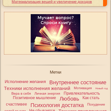
Материализация вещей и увеличение доходов
Метки
Исполнение желания
Внутреннее состояние
Техники исполнения желаний
Мотивация
Новый год
Привлекательность
Вера в себя
Личная энергия
Позитивное мышление
Любовь
Как стать
счастливее
Психология достатка
Похудение
Не сбывается
силой мысли