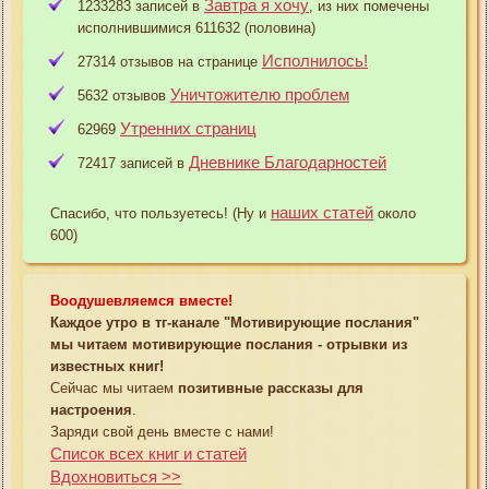
Завтра я хочу
1233283 записей в
, из них помечены
исполнившимися 611632 (половина)
Исполнилось!
27314 отзывов на странице
Уничтожителю проблем
5632 отзывов
Утренних страниц
62969
Дневнике Благодарностей
72417 записей в
наших статей
Спасибо, что пользуетесь! (Ну и
около
600)
Воодушевляемся вместе!
Каждое утро в тг-канале "Мотивирующие послания"
мы читаем мотивирующие послания - отрывки из
известных книг!
Сейчас мы читаем
позитивные рассказы для
настроения
.
Заряди свой день вместе с нами!
Список всех книг и статей
Вдохновиться >>