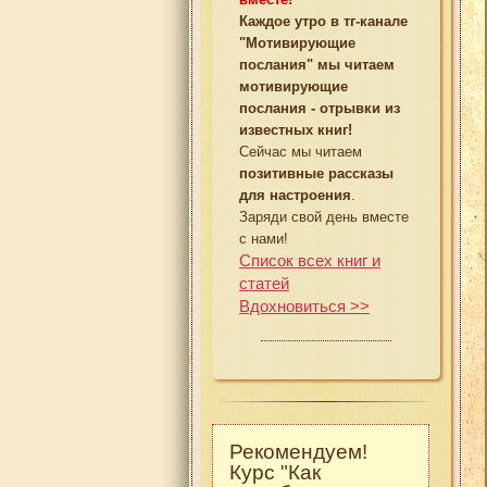
Каждое утро в тг-канале
"Мотивирующие
послания" мы читаем
мотивирующие
послания - отрывки из
известных книг!
Сейчас мы читаем
позитивные рассказы
для настроения
.
Заряди свой день вместе
с нами!
Список всех книг и
статей
Вдохновиться >>
Рекомендуем!
Курс "Как