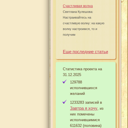
Счастливая волна
Светлана Кулешова:
Настраивайтесь на
счастливую волну: на какую
волну настроимся, то и
получим
Еще последние статьи
Статистика проекта на
31.12.2025
129788
исполнившихся
желаний
1233283 записей в
Завтра я хочу
, из
них помечены
исполнившимися
611632 (половина)