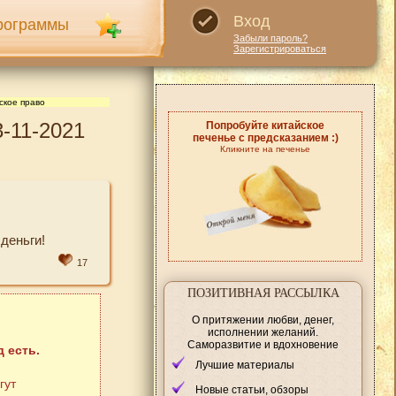
Вход
рограммы
Забыли пароль?
Зарегистрироваться
ское право
-11-2021
Попробуйте китайское
печенье с предсказанием :)
Кликните на печенье
деньги!
17
ПОЗИТИВНАЯ РАССЫЛКА
О притяжении любви, денег,
исполнении желаний.
Саморазвитие и вдохновение
 есть.
Лучшие материалы
гут
Новые статьи, обзоры