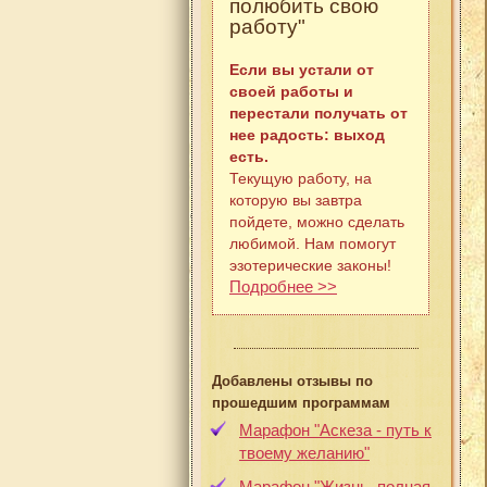
полюбить свою
работу"
Если вы устали от
своей работы и
перестали получать от
нее радость: выход
есть.
Текущую работу, на
которую вы завтра
пойдете, можно сделать
любимой. Нам помогут
эзотерические законы!
Подробнее >>
Добавлены отзывы по
прошедшим программам
Марафон "Аскеза - путь к
твоему желанию"
Марафон "Жизнь, полная