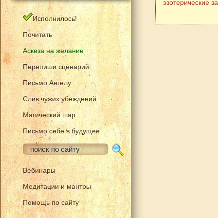
эзотерические з
Исполнилось!
Почитать
Аскеза на желание
Перепиши сценарий
Письмо Ангелу
Слив чужих убеждений
Магический шар
Письмо себе в будущее
Вебинары
Медитации и мантры
Помощь по сайту