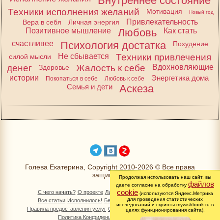
Внутреннее состояние
Техники исполнения желаний
Мотивация
Новый год
Привлекательность
Вера в себя
Личная энергия
Позитивное мышление
Любовь
Как стать
счастливее
Психология достатка
Похудение
Не сбывается
Техники привлечения
силой мысли
денег
Жалость к себе
Вдохновляющие
Здоровье
истории
Энергетика дома
Покопаться в себе
Любовь к себе
Семья и дети
Аскеза
Голева Екатерина, Copyright 2010-2026 © Все права
защищены
Продолжая использовать наш сайт, вы
файлов
даете согласие на обработку
cookie
С чего начать?
О проекте
Личный раздел
Книга Желаний
(используются Яндекс.Метрика
для проведения статистических
Все статьи
Исполнилось!
Бесплатно!
Изменимся вместе
исследований и скрипты mywishbook.ru в
Правила предоставления услуг
Обработка персональных данных
целях функционирования сайта).
Политика Конфиденциальности
Контакты