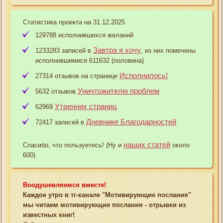
Статистика проекта на 31.12.2025
129788 исполнившихся желаний
Завтра я хочу
1233283 записей в
, из них помечены
исполнившимися 611632 (половина)
Исполнилось!
27314 отзывов на странице
Уничтожителю проблем
5632 отзывов
Утренних страниц
62969
Дневнике Благодарностей
72417 записей в
наших статей
Спасибо, что пользуетесь! (Ну и
около
600)
Воодушевляемся вместе!
Каждое утро в тг-канале "Мотивирующие послания"
мы читаем мотивирующие послания - отрывки из
известных книг!