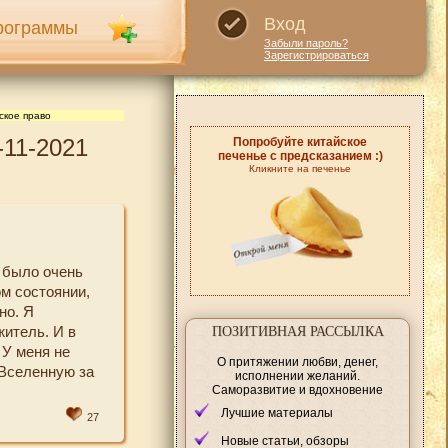
Вход
рограммы
Забыли пароль?
Зарегистрироваться
ское право
-11-2021
Попробуйте китайское
печенье с предсказанием :)
Кликните на печенье
 было очень
ом состоянии,
но. Я
житель. И в
ПОЗИТИВНАЯ РАССЫЛКА
 У меня не
О притяжении любви, денег,
 Вселенную за
исполнении желаний.
Саморазвитие и вдохновение
Лучшие материалы
27
Новые статьи, обзоры