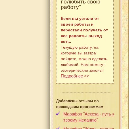
полюбить свою
работу"
Если вы устали от
своей работы и
перестали получать от
нее радость: выход
есть.
Текущую работу, на
которую вы завтра
пойдете, можно сделать
любимой. Нам помогут
эзотерические законы!
Подробнее >>
Добавлены отзывы по
прошедшим программам
Марафон "Аскеза - путь к
твоему желанию"
Марафон "Жизнь, полная