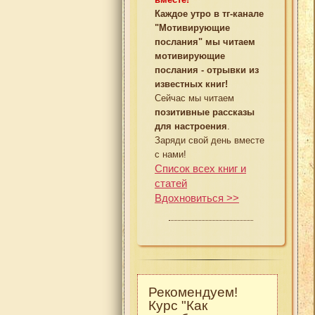
Каждое утро в тг-канале
"Мотивирующие
послания" мы читаем
мотивирующие
послания - отрывки из
известных книг!
Сейчас мы читаем
позитивные рассказы
для настроения
.
Заряди свой день вместе
с нами!
Список всех книг и
статей
Вдохновиться >>
Рекомендуем!
Курс "Как