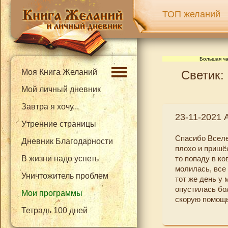
ТОП желаний
Большая ча
Моя Книга Желаний
Светик:
Мой личный дневник
Завтра я хочу...
23-11-2021 
Утренние страницы
Спасибо Вселе
Дневник Благодарности
плохо и пришёл
В жизни надо успеть
то попаду в ко
молилась, все 
Уничтожитель проблем
тот же день у 
опустилась бо
Мои программы
скорую помощь
Тетрадь 100 дней