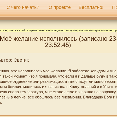
С чего начать?
О проекте
Бесплатно!
П
сть картинок на сайте скрыта, пока я не придумаю, как проверить тысячи картинок на автор
 Моё желание исполнилось (записано 23
23:52:45)
Автор: Светик
нная, что исполнилось мое желание. Я заболела ковидом и мне
 такой момент, что я понимала, что если я и дальше буду в так
видное отделение или реанимацию, а там спасут ли мало вероят
мои близкие молились и я написала в Книгу желаний и в Уничто
меня спала температура, мне стало легче и я пошла на поправку.
лезнь в легкие, все обошлось без пневмонии. Благодарю Бога и
.