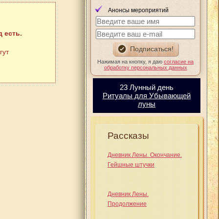
Анонсы мероприятий
 есть.
гут
Нажимая на кнопку, я даю
согласие на
обработку персональных данных
23 Лунный день
Ритуалы для Убывающей
луны
Рассказы
Дневник Лены. Окончание.
Гейшные штучки
Дневник Лены.
Продолжение