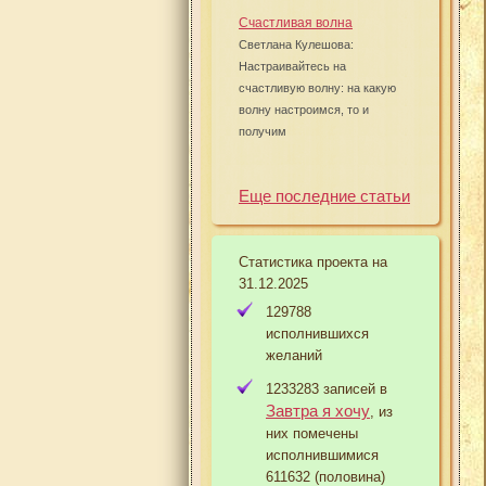
Счастливая волна
Светлана Кулешова:
Настраивайтесь на
счастливую волну: на какую
волну настроимся, то и
получим
Еще последние статьи
Статистика проекта на
31.12.2025
129788
исполнившихся
желаний
1233283 записей в
Завтра я хочу
, из
них помечены
исполнившимися
611632 (половина)