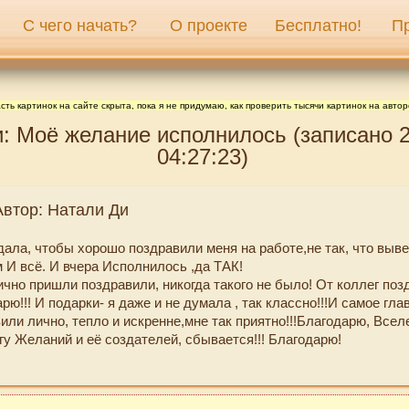
С чего начать?
О проекте
Бесплатно!
П
сть картинок на сайте скрыта, пока я не придумаю, как проверить тысячи картинок на автор
: Моё желание исполнилось (записано 2
04:27:23)
Автор: Натали Ди
дала, чтобы хорошо поздравили меня на работе,не так, что выв
 И всё. И вчера Исполнилось ,да ТАК!
ично пришли поздравили, никогда такого не было! От коллег по
рю!!! И подарки- я даже и не думала , так классно!!!И самое гла
ли лично, тепло и искренне,мне так приятно!!!Благодарю, Всел
гу Желаний и её создателей, сбывается!!! Благодарю!