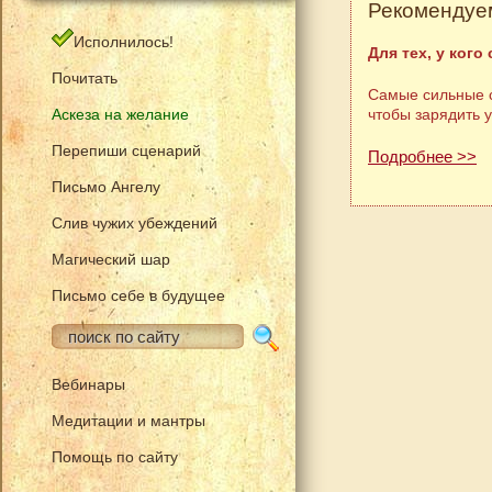
Рекомендуем
Исполнилось!
Для тех, у кого
Почитать
Самые сильные с
Аскеза на желание
чтобы зарядить 
Перепиши сценарий
Подробнее >>
Письмо Ангелу
Слив чужих убеждений
Магический шар
Письмо себе в будущее
Вебинары
Медитации и мантры
Помощь по сайту