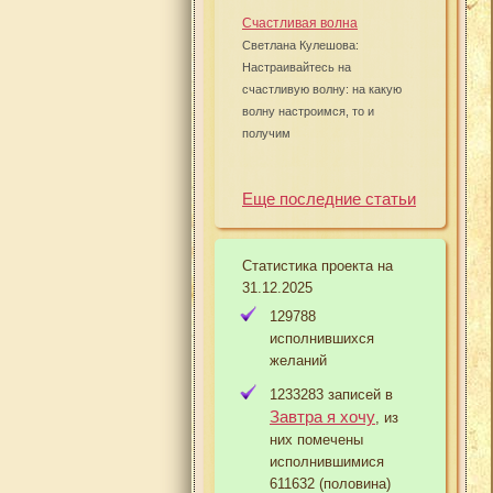
Счастливая волна
Светлана Кулешова:
Настраивайтесь на
счастливую волну: на какую
волну настроимся, то и
получим
Еще последние статьи
Статистика проекта на
31.12.2025
129788
исполнившихся
желаний
1233283 записей в
Завтра я хочу
, из
них помечены
исполнившимися
611632 (половина)