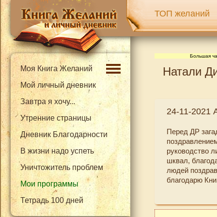
ТОП желаний
Большая ча
Моя Книга Желаний
Натали Ди
Мой личный дневник
Завтра я хочу...
24-11-2021 
Утренние страницы
Перед ДР зага
Дневник Благодарности
поздравлением
В жизни надо успеть
руководство л
шквал, благода
Уничтожитель проблем
людей поздрави
благодарю Кни
Мои программы
Тетрадь 100 дней