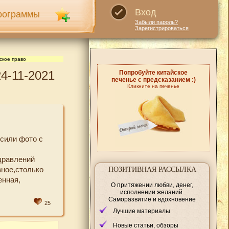
Вход
рограммы
Забыли пароль?
Зарегистрироваться
ское право
4-11-2021
Попробуйте китайское
печенье с предсказанием :)
Кликните на печенье
есили фото с
здравлений
вное,столько
ПОЗИТИВНАЯ РАССЫЛКА
енная,
О притяжении любви, денег,
исполнении желаний.
Саморазвитие и вдохновение
25
Лучшие материалы
Новые статьи, обзоры