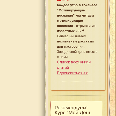
Каждое утро в тг-канале
"Мотивирующие
послания" мы читаем
мотивирующие
послания - отрывки из
известных книг!
Сейчас мы читаем
позитивные рассказы
для настроения
.
Заряди свой день вместе
с нами!
Список всех книг и
статей
Вдохновиться >>
Рекомендуем!
Курс "Мой День