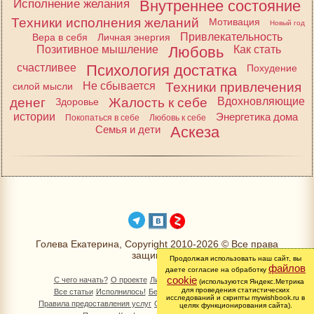
Исполнение желания
Внутреннее состояние
Техники исполнения желаний
Мотивация
Новый год
Привлекательность
Вера в себя
Личная энергия
Позитивное мышление
Любовь
Как стать
счастливее
Психология достатка
Похудение
Не сбывается
Техники привлечения
силой мысли
денег
Жалость к себе
Вдохновляющие
Здоровье
истории
Энергетика дома
Покопаться в себе
Любовь к себе
Семья и дети
Аскеза
Голева Екатерина, Copyright 2010-2026 © Все права
защищены
Продолжая использовать наш сайт, вы
файлов
даете согласие на обработку
cookie
С чего начать?
О проекте
Личный раздел
Книга Желаний
(используются Яндекс.Метрика
для проведения статистических
Все статьи
Исполнилось!
Бесплатно!
Изменимся вместе
исследований и скрипты mywishbook.ru в
Правила предоставления услуг
Обработка персональных данных
целях функционирования сайта).