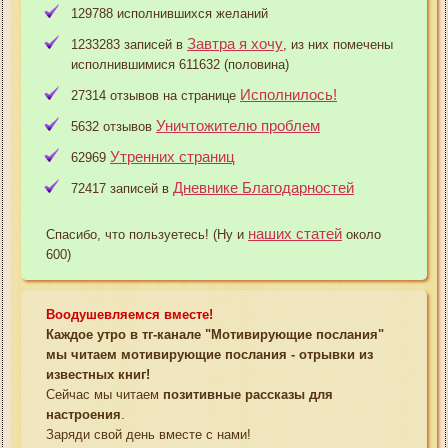
129788 исполнившихся желаний
Завтра я хочу
1233283 записей в
, из них помечены
исполнившимися 611632 (половина)
Исполнилось!
27314 отзывов на странице
Уничтожителю проблем
5632 отзывов
Утренних страниц
62969
Дневнике Благодарностей
72417 записей в
наших статей
Спасибо, что пользуетесь! (Ну и
около
600)
Воодушевляемся вместе!
Каждое утро в тг-канале "Мотивирующие послания"
мы читаем мотивирующие послания - отрывки из
известных книг!
Сейчас мы читаем
позитивные рассказы для
настроения
.
Заряди свой день вместе с нами!