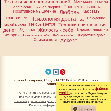
Техники исполнения желаний
Мотивация
Новый год
Привлекательность
Вера в себя
Личная энергия
Позитивное мышление
Любовь
Как стать
счастливее
Психология достатка
Похудение
Не сбывается
Техники привлечения
силой мысли
денег
Жалость к себе
Вдохновляющие
Здоровье
истории
Энергетика дома
Покопаться в себе
Любовь к себе
Семья и дети
Аскеза
Голева Екатерина, Copyright 2010-2026 © Все права
защищены
Продолжая использовать наш сайт, вы
файлов
даете согласие на обработку
cookie
С чего начать?
О проекте
Личный раздел
Книга Желаний
(используются Яндекс.Метрика
для проведения статистических
Все статьи
Исполнилось!
Бесплатно!
Изменимся вместе
исследований и скрипты mywishbook.ru в
Правила предоставления услуг
Обработка персональных данных
целях функционирования сайта).
Политика Конфиденциальности
Контакты