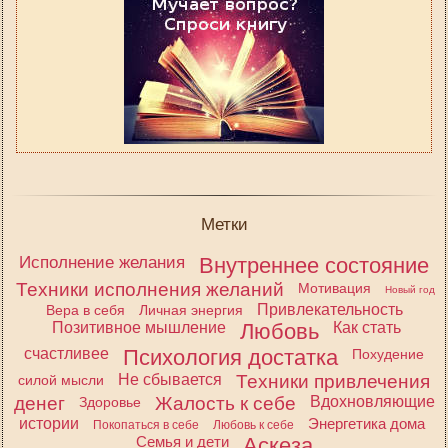
Метки
Исполнение желания
Внутреннее состояние
Техники исполнения желаний
Мотивация
Новый год
Привлекательность
Вера в себя
Личная энергия
Позитивное мышление
Любовь
Как стать
счастливее
Психология достатка
Похудение
Не сбывается
Техники привлечения
силой мысли
денег
Жалость к себе
Вдохновляющие
Здоровье
истории
Энергетика дома
Покопаться в себе
Любовь к себе
Семья и дети
Аскеза