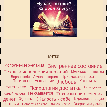
Метки
Исполнение желания
Внутреннее состояние
Техники исполнения желаний
Мотивация
Новый год
Привлекательность
Вера в себя
Личная энергия
Позитивное мышление
Любовь
Как стать
счастливее
Психология достатка
Похудение
Не сбывается
Техники привлечения
силой мысли
денег
Жалость к себе
Вдохновляющие
Здоровье
истории
Энергетика дома
Покопаться в себе
Любовь к себе