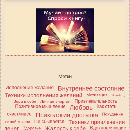
Метки
Исполнение желания
Внутреннее состояние
Техники исполнения желаний
Мотивация
Новый год
Привлекательность
Вера в себя
Личная энергия
Позитивное мышление
Любовь
Как стать
счастливее
Психология достатка
Похудение
Не сбывается
Техники привлечения
силой мысли
денег
Жалость к себе
Вдохновляющие
Здоровье