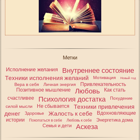
Метки
Исполнение желания
Внутреннее состояние
Техники исполнения желаний
Мотивация
Новый год
Привлекательность
Вера в себя
Личная энергия
Позитивное мышление
Любовь
Как стать
счастливее
Психология достатка
Похудение
Не сбывается
Техники привлечения
силой мысли
денег
Жалость к себе
Вдохновляющие
Здоровье
истории
Энергетика дома
Покопаться в себе
Любовь к себе
Семья и дети
Аскеза