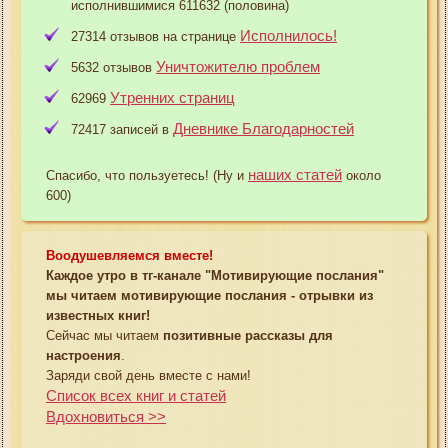
исполнившимися 611632 (половина)
Исполнилось!
27314 отзывов на странице
Уничтожителю проблем
5632 отзывов
Утренних страниц
62969
Дневнике Благодарностей
72417 записей в
наших статей
Спасибо, что пользуетесь! (Ну и
около
600)
Воодушевляемся вместе!
Каждое утро в тг-канале "Мотивирующие послания"
мы читаем мотивирующие послания - отрывки из
известных книг!
Сейчас мы читаем
позитивные рассказы для
настроения
.
Заряди свой день вместе с нами!
Список всех книг и статей
Вдохновиться >>