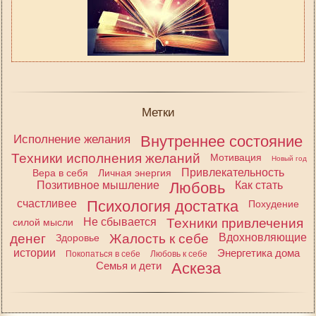
Метки
Исполнение желания
Внутреннее состояние
Техники исполнения желаний
Мотивация
Новый год
Привлекательность
Вера в себя
Личная энергия
Позитивное мышление
Любовь
Как стать
счастливее
Психология достатка
Похудение
Не сбывается
Техники привлечения
силой мысли
денег
Жалость к себе
Вдохновляющие
Здоровье
истории
Энергетика дома
Покопаться в себе
Любовь к себе
Семья и дети
Аскеза