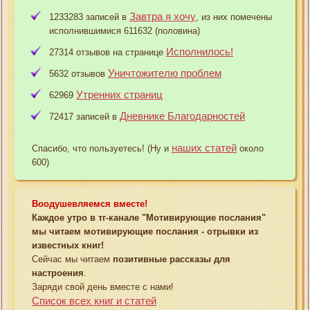
Завтра я хочу
1233283 записей в
, из них помечены
исполнившимися 611632 (половина)
Исполнилось!
27314 отзывов на странице
Уничтожителю проблем
5632 отзывов
Утренних страниц
62969
Дневнике Благодарностей
72417 записей в
наших статей
Спасибо, что пользуетесь! (Ну и
около
600)
Воодушевляемся вместе!
Каждое утро в тг-канале "Мотивирующие послания"
мы читаем мотивирующие послания - отрывки из
известных книг!
Сейчас мы читаем
позитивные рассказы для
настроения
.
Заряди свой день вместе с нами!
Список всех книг и статей