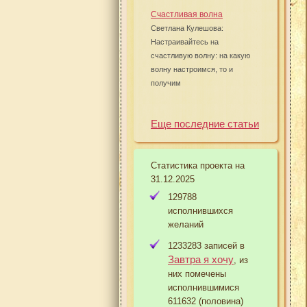
Счастливая волна
Светлана Кулешова:
Настраивайтесь на
счастливую волну: на какую
волну настроимся, то и
получим
Еще последние статьи
Статистика проекта на
31.12.2025
129788
исполнившихся
желаний
1233283 записей в
Завтра я хочу
, из
них помечены
исполнившимися
611632 (половина)