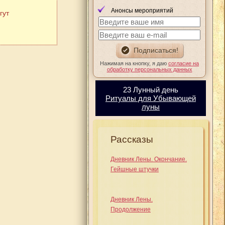
Анонсы мероприятий
гут
Нажимая на кнопку, я даю
согласие на
обработку персональных данных
23 Лунный день
Ритуалы для Убывающей
луны
Рассказы
Дневник Лены. Окончание.
Гейшные штучки
Дневник Лены.
Продолжение