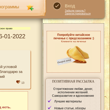
Вход
рограммы
Забыли пароль?
Зарегистрироваться
ское право
6-01-2022
Попробуйте китайское
печенье с предсказанием :)
Кликните на печенье
й угловой
,благодарю за
ний
ПОЗИТИВНАЯ РАССЫЛКА
13
О притяжении любви, денег,
исполнении желаний.
Саморазвитие и вдохновение
Лучшие материалы
 есть.
Новые статьи, обзоры