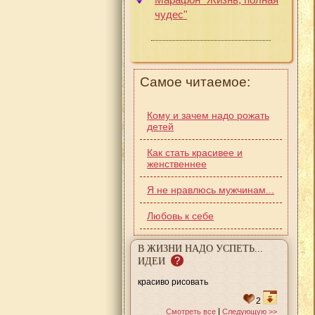
чудес"
Самое читаемое:
Кому и зачем надо рожать
детей
Как стать красивее и
женственнее
Я не нравлюсь мужчинам...
Любовь к себе
В ЖИЗНИ НАДО УСПЕТЬ...
?
ИДЕИ
красиво рисовать
2
|
Смотреть все
Следующую >>