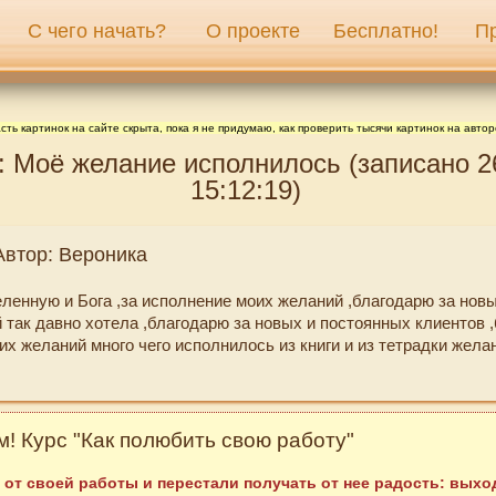
С чего начать?
О проекте
Бесплатно!
П
сть картинок на сайте скрыта, пока я не придумаю, как проверить тысячи картинок на автор
: Моё желание исполнилось (записано 2
15:12:19)
Автор: Вероника
ленную и Бога ,за исполнение моих желаний ,благодарю за новы
 так давно хотела ,благодарю за новых и постоянных клиентов 
х желаний много чего исполнилось из книги и из тетрадки жела
! Курс "Как полюбить свою работу"
 от своей работы и перестали получать от нее радость: выход