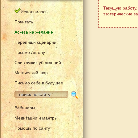
Текущую работу,
Исполнилось!
эзотерические з
Почитать
Аскеза на желание
Перепиши сценарий
Письмо Ангелу
Слив чужих убеждений
Магический шар
Письмо себе в будущее
Вебинары
Медитации и мантры
Помощь по сайту