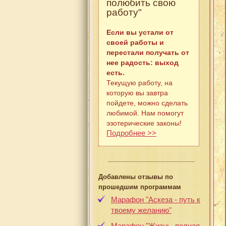
полюбить свою
работу"
Если вы устали от
своей работы и
перестали получать от
нее радость: выход
есть.
Текущую работу, на
которую вы завтра
пойдете, можно сделать
любимой. Нам помогут
эзотерические законы!
Подробнее >>
Добавлены отзывы по
прошедшим программам
Марафон "Аскеза - путь к
твоему желанию"
Марафон "Жизнь, полная