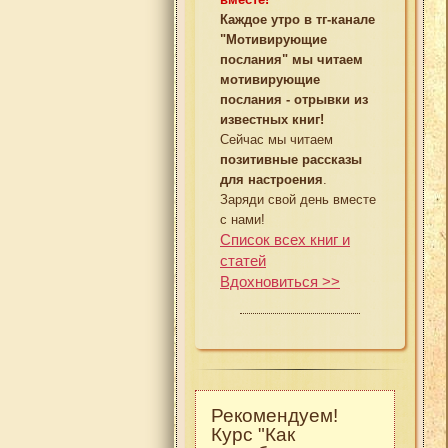
Каждое утро в тг-канале
"Мотивирующие
послания" мы читаем
мотивирующие
послания - отрывки из
известных книг!
Сейчас мы читаем
позитивные рассказы
для настроения
.
Заряди свой день вместе
с нами!
Список всех книг и
статей
Вдохновиться >>
Рекомендуем!
Курс "Как