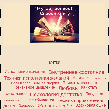
Метки
Исполнение желания
Внутреннее состояние
Техники исполнения желаний
Мотивация
Новый год
Привлекательность
Вера в себя
Личная энергия
Позитивное мышление
Любовь
Как стать
счастливее
Психология достатка
Похудение
Не сбывается
Техники привлечения
силой мысли
денег
Жалость к себе
Вдохновляющие
Здоровье