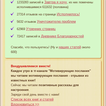
Завтра я хочу
1233283 записей в
, из них помечены
исполнившимися 611632 (половина)
Исполнилось!
27314 отзывов на странице
Уничтожителю проблем
5632 отзывов
Утренних страниц
62969
Дневнике Благодарностей
72417 записей в
наших статей
Спасибо, что пользуетесь! (Ну и
около
600)
Воодушевляемся вместе!
Каждое утро в тг-канале "Мотивирующие послания"
мы читаем мотивирующие послания - отрывки из
известных книг!
Сейчас мы читаем
позитивные рассказы для
настроения
.
Заряди свой день вместе с нами!
Список всех книг и статей
Вдохновиться >>