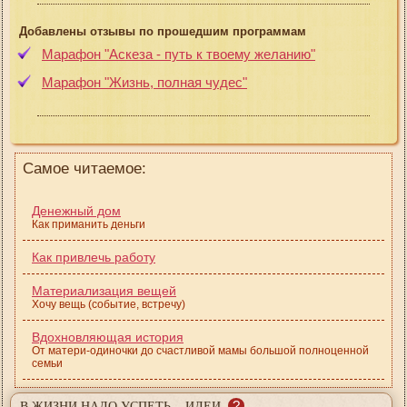
Добавлены отзывы по прошедшим программам
Марафон "Аскеза - путь к твоему желанию"
Марафон "Жизнь, полная чудес"
Самое читаемое:
Денежный дом
Как приманить деньги
Как привлечь работу
Материализация вещей
Хочу вещь (событие, встречу)
Вдохновляющая история
От матери-одиночки до счастливой мамы большой полноценной
семьи
?
В ЖИЗНИ НАДО УСПЕТЬ... ИДЕИ