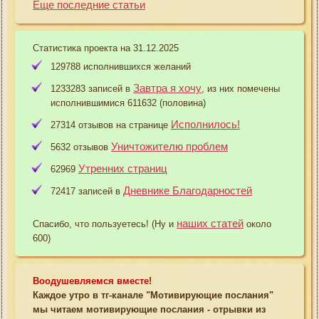
Еще последние статьи
Статистика проекта на 31.12.2025
129788 исполнившихся желаний
Завтра я хочу
1233283 записей в
, из них помечены
исполнившимися 611632 (половина)
Исполнилось!
27314 отзывов на странице
Уничтожителю проблем
5632 отзывов
Утренних страниц
62969
Дневнике Благодарностей
72417 записей в
наших статей
Спасибо, что пользуетесь! (Ну и
около
600)
Воодушевляемся вместе!
Каждое утро в тг-канале "Мотивирующие послания"
мы читаем мотивирующие послания - отрывки из