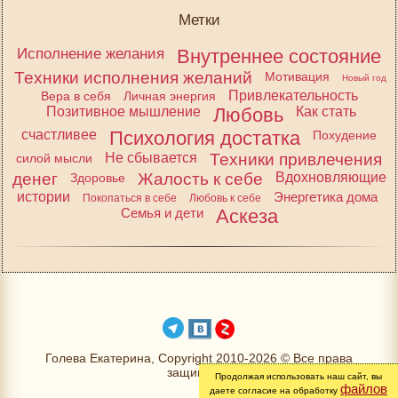
Метки
Исполнение желания
Внутреннее состояние
Техники исполнения желаний
Мотивация
Новый год
Привлекательность
Вера в себя
Личная энергия
Позитивное мышление
Любовь
Как стать
счастливее
Психология достатка
Похудение
Не сбывается
Техники привлечения
силой мысли
денег
Жалость к себе
Вдохновляющие
Здоровье
истории
Энергетика дома
Покопаться в себе
Любовь к себе
Семья и дети
Аскеза
Голева Екатерина, Copyright 2010-2026 © Все права
защищены
Продолжая использовать наш сайт, вы
файлов
даете согласие на обработку