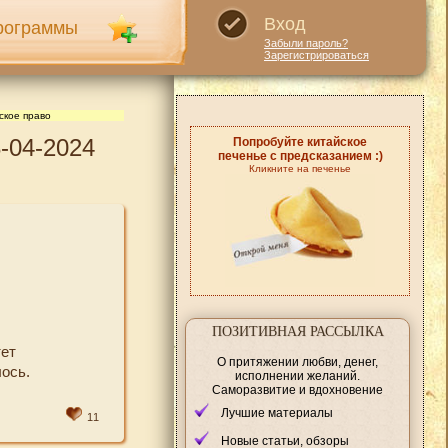
Вход
рограммы
Забыли пароль?
Зарегистрироваться
ское право
-04-2024
Попробуйте китайское
печенье с предсказанием :)
Кликните на печенье
ПОЗИТИВНАЯ РАССЫЛКА
тет
О притяжении любви, денег,
ось.
исполнении желаний.
Саморазвитие и вдохновение
Лучшие материалы
11
Новые статьи, обзоры