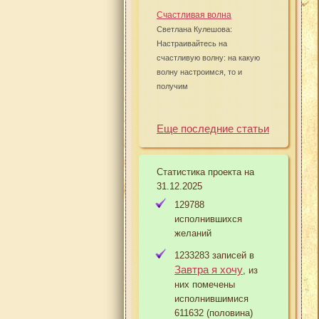
Счастливая волна
Светлана Кулешова:
Настраивайтесь на
счастливую волну: на какую
волну настроимся, то и
получим
Еще последние статьи
Статистика проекта на
31.12.2025
129788
исполнившихся
желаний
1233283 записей в
Завтра я хочу
, из
них помечены
исполнившимися
611632 (половина)