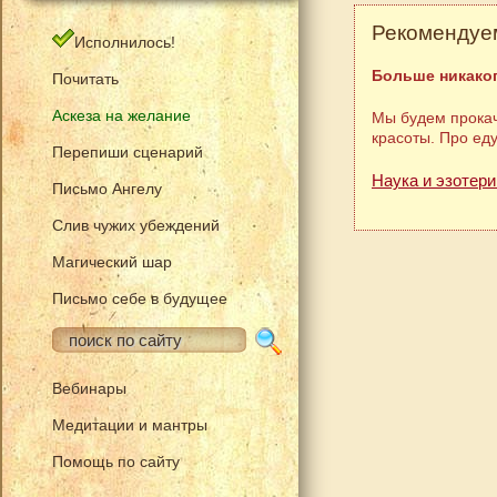
Рекомендуем
Исполнилось!
Больше никаког
Почитать
Аскеза на желание
Мы будем прокач
красоты. Про ед
Перепиши сценарий
Наука и эзотери
Письмо Ангелу
Слив чужих убеждений
Магический шар
Письмо себе в будущее
Вебинары
Медитации и мантры
Помощь по сайту