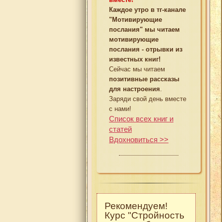
Каждое утро в тг-канале
"Мотивирующие
послания" мы читаем
мотивирующие
послания - отрывки из
известных книг!
Сейчас мы читаем
позитивные рассказы
для настроения
.
Заряди свой день вместе
с нами!
Список всех книг и
статей
Вдохновиться >>
Рекомендуем!
Курс "Стройность