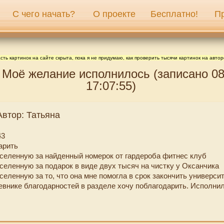
С чего начать?
О проекте
Бесплатно!
П
сть картинок на сайте скрыта, пока я не придумаю, как проверить тысячи картинок на автор
 Моё желание исполнилось (записано 08
17:07:55)
Автор: Татьяна
43
арить
селенную за найденный номерок от гардероба фитнес клуб
селенную за подарок в виде двух тысяч на чистку у Оксанчика
еленную за то, что она мне помогла в срок закончить универси
евнике благодарностей в разделе хочу поблагодарить. Исполнил