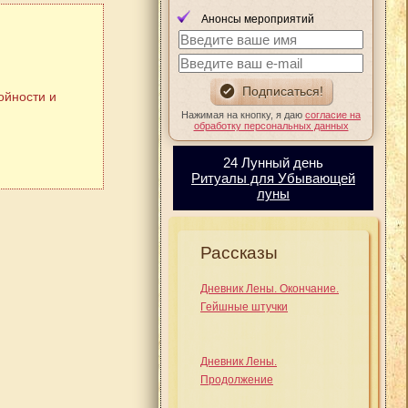
Анонсы мероприятий
ойности и
Нажимая на кнопку, я даю
согласие на
обработку персональных данных
24 Лунный день
Ритуалы для Убывающей
луны
Рассказы
Дневник Лены. Окончание.
Гейшные штучки
Дневник Лены.
Продолжение