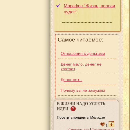
Марафон "Жизнь, полная
чудес"
Самое читаемое:
Отношения с деньгами
Денег мало, денег не
хватает
Денег нет...
Почему вы не замужем
В ЖИЗНИ НАДО УСПЕТЬ...
?
ИДЕИ
Посетить концерты Меладзе
1
|
Смотреть все
Следующую >>