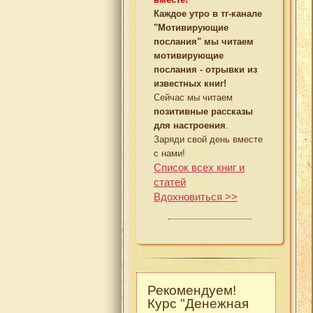
Каждое утро в тг-канале
"Мотивирующие
послания" мы читаем
мотивирующие
послания - отрывки из
известных книг!
Сейчас мы читаем
позитивные рассказы
для настроения
.
Заряди свой день вместе
с нами!
Список всех книг и
статей
Вдохновиться >>
Рекомендуем!
Курс "Денежная