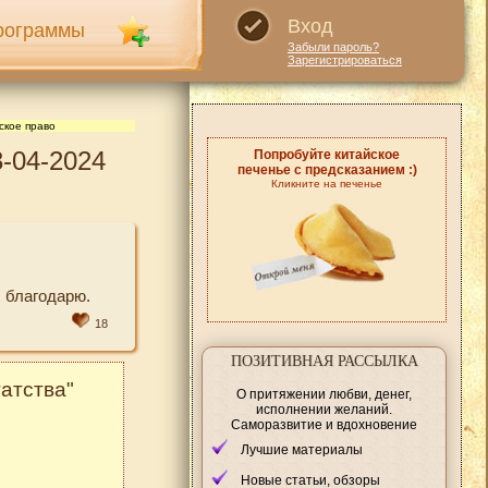
Вход
рограммы
Забыли пароль?
Зарегистрироваться
ское право
-04-2024
Попробуйте китайское
печенье с предсказанием :)
Кликните на печенье
 благодарю.
18
ПОЗИТИВНАЯ РАССЫЛКА
атства"
О притяжении любви, денег,
исполнении желаний.
Саморазвитие и вдохновение
Лучшие материалы
Новые статьи, обзоры