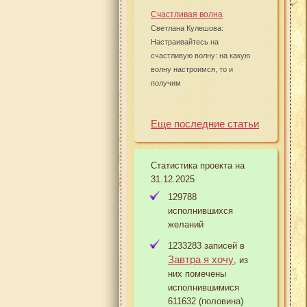
Счастливая волна
Светлана Кулешова:
Настраивайтесь на
счастливую волну: на какую
волну настроимся, то и
получим
Еще последние статьи
Статистика проекта на
31.12.2025
129788
исполнившихся
желаний
1233283 записей в
Завтра я хочу
, из
них помечены
исполнившимися
611632 (половина)